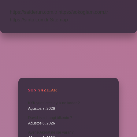
https://safderun.com.tr
https://sokoglam.com.tr
https://sinto.com.tr
Sitemap
SIDEBAR
SON YAZILAR
KYK yurt ücreti aylık ne kadar ?
Ağustos 7, 2026
David ismi hangi ülkenin ?
Ağustos 6, 2026
Avene Akerat ne işe yarar ?