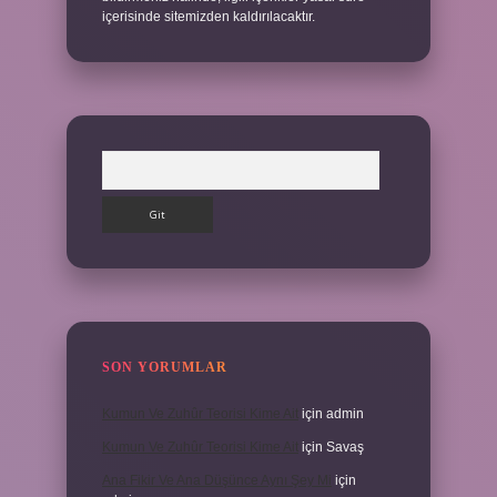
içerisinde sitemizden kaldırılacaktır.
Arama
SON YORUMLAR
Kumun Ve Zuhûr Teorisi Kime Ait
için
admin
Kumun Ve Zuhûr Teorisi Kime Ait
için
Savaş
Ana Fikir Ve Ana Düşünce Aynı Şey Mi
için