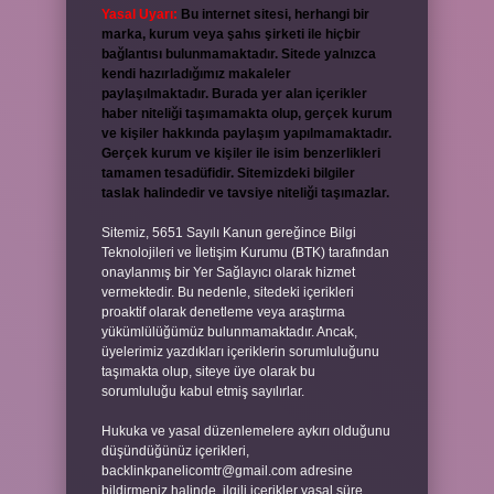
Yasal Uyarı:
Bu internet sitesi, herhangi bir
marka, kurum veya şahıs şirketi ile hiçbir
bağlantısı bulunmamaktadır. Sitede yalnızca
kendi hazırladığımız makaleler
paylaşılmaktadır. Burada yer alan içerikler
haber niteliği taşımamakta olup, gerçek kurum
ve kişiler hakkında paylaşım yapılmamaktadır.
Gerçek kurum ve kişiler ile isim benzerlikleri
tamamen tesadüfidir. Sitemizdeki bilgiler
taslak halindedir ve tavsiye niteliği taşımazlar.
Sitemiz, 5651 Sayılı Kanun gereğince Bilgi
Teknolojileri ve İletişim Kurumu (BTK) tarafından
onaylanmış bir Yer Sağlayıcı olarak hizmet
vermektedir. Bu nedenle, sitedeki içerikleri
proaktif olarak denetleme veya araştırma
yükümlülüğümüz bulunmamaktadır. Ancak,
üyelerimiz yazdıkları içeriklerin sorumluluğunu
taşımakta olup, siteye üye olarak bu
sorumluluğu kabul etmiş sayılırlar.
Hukuka ve yasal düzenlemelere aykırı olduğunu
düşündüğünüz içerikleri,
backlinkpanelicomtr@gmail.com
adresine
bildirmeniz halinde, ilgili içerikler yasal süre