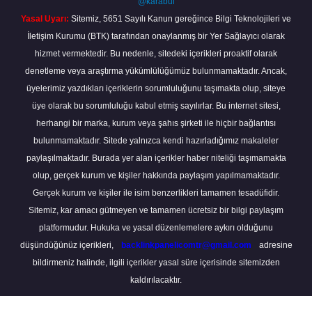
@karabul
Yasal Uyarı:
Sitemiz, 5651 Sayılı Kanun gereğince Bilgi Teknolojileri ve
İletişim Kurumu (BTK) tarafından onaylanmış bir Yer Sağlayıcı olarak
hizmet vermektedir. Bu nedenle, sitedeki içerikleri proaktif olarak
denetleme veya araştırma yükümlülüğümüz bulunmamaktadır. Ancak,
üyelerimiz yazdıkları içeriklerin sorumluluğunu taşımakta olup, siteye
üye olarak bu sorumluluğu kabul etmiş sayılırlar. Bu internet sitesi,
herhangi bir marka, kurum veya şahıs şirketi ile hiçbir bağlantısı
bulunmamaktadır. Sitede yalnızca kendi hazırladığımız makaleler
paylaşılmaktadır. Burada yer alan içerikler haber niteliği taşımamakta
olup, gerçek kurum ve kişiler hakkında paylaşım yapılmamaktadır.
Gerçek kurum ve kişiler ile isim benzerlikleri tamamen tesadüfidir.
Sitemiz, kar amacı gütmeyen ve tamamen ücretsiz bir bilgi paylaşım
platformudur. Hukuka ve yasal düzenlemelere aykırı olduğunu
düşündüğünüz içerikleri,
backlinkpanelicomtr@gmail.com
adresine
bildirmeniz halinde, ilgili içerikler yasal süre içerisinde sitemizden
kaldırılacaktır.
Scro