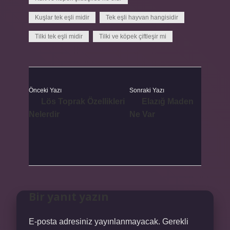
Kuşlar tek eşli midir
Tek eşli hayvan hangisidir
Tilki tek eşli midir
Tilki ve köpek çiftleşir mi
Önceki Yazı
Sonraki Yazı
Lös Toprak Özellikleri
Elazığ Maden
Nelerdir
Ne Var
Bir yanıt yazın
E-posta adresiniz yayınlanmayacak.
Gerekli