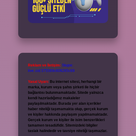
Reklam ve İletişim:
Skype:
live:.cid.575569c608265c69
Yasal Uyarı:
Bu internet sitesi, herhangi bir
marka, kurum veya şahıs şirketi ile hiçbir
bağlantısı bulunmamaktadır. Sitede yalnızca
kendi hazırladığımız makaleler
paylaşılmaktadır. Burada yer alan içerikler
haber niteliği taşımamakta olup, gerçek kurum
ve kişiler hakkında paylaşım yapılmamaktadır.
Gerçek kurum ve kişiler ile isim benzerlikleri
tamamen tesadüfidir. Sitemizdeki bilgiler
taslak halindedir ve tavsiye niteliği taşımazlar.