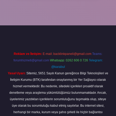
o giriş
Reklam ve İletişim:
E-mail:
backlinkpaneli@gmail.com
Teams:
forumhizmeti@gmail.com
Whatsapp: 0262 606 0 726
Telegram:
@karabul
Yasal Uyarı:
Sitemiz, 5651 Sayılı Kanun gereğince Bilgi Teknolojileri ve
İletişim Kurumu (BTK) tarafından onaylanmış bir Yer Sağlayıcı olarak
hizmet vermektedir. Bu nedenle, sitedeki içerikleri proaktif olarak
denetleme veya araştırma yükümlülüğümüz bulunmamaktadır. Ancak,
üyelerimiz yazdıkları içeriklerin sorumluluğunu taşımakta olup, siteye
üye olarak bu sorumluluğu kabul etmiş sayılırlar. Bu internet sitesi,
herhangi bir marka, kurum veya şahıs şirketi ile hiçbir bağlantısı