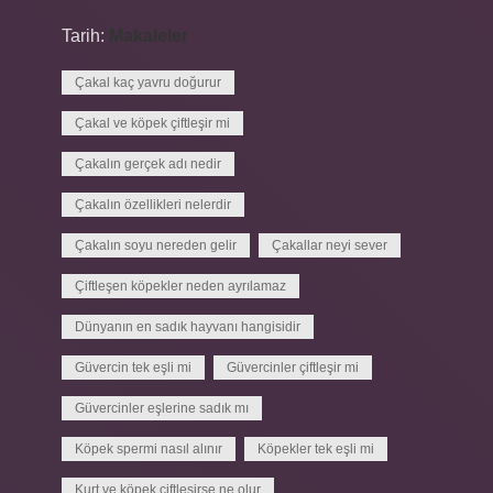
Tarih:
Makaleler
Çakal kaç yavru doğurur
Çakal ve köpek çiftleşir mi
Çakalın gerçek adı nedir
Çakalın özellikleri nelerdir
Çakalın soyu nereden gelir
Çakallar neyi sever
Çiftleşen köpekler neden ayrılamaz
Dünyanın en sadık hayvanı hangisidir
Güvercin tek eşli mi
Güvercinler çiftleşir mi
Güvercinler eşlerine sadık mı
Köpek spermi nasıl alınır
Köpekler tek eşli mi
Kurt ve köpek çiftleşirse ne olur