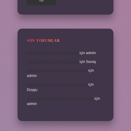
SON YORUMLAR
Kumun Ve Zuhûr Teorisi Kime Ait
için
admin
Kumun Ve Zuhûr Teorisi Kime Ait
için
Savaş
Ana Fikir Ve Ana Düşünce Aynı Şey Mi
için
admin
Ana Fikir Ve Ana Düşünce Aynı Şey Mi
için
Duygu
1513 Tarihli Ilk Dünya Haritasını Kim Çizdi
için
admin