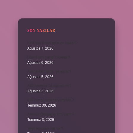
SIDEBAR
SON YAZILAR
KYK yurt ücreti aylık ne kadar ?
Ağustos 7, 2026
David ismi hangi ülkenin ?
Ağustos 6, 2026
Avene Akerat ne işe yarar ?
Ağustos 5, 2026
A52 Android 14 alacak mı ?
Ağustos 3, 2026
622 hangi hesaba yansıtılır ?
Temmuz 30, 2026
Antalya Otogarı’nı kim yaptı ?
Temmuz 3, 2026
Yeşil elmanın adı ne ?