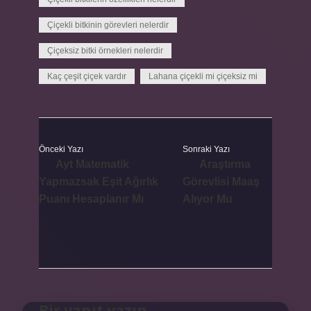
Çiçekli bitkinin görevleri nelerdir
Çiçeksiz bitki örnekleri nelerdir
Kaç çeşit çiçek vardır
Lahana çiçekli mi çiçeksiz mi
Önceki Yazı
Sonraki Yazı
Ayt Matematik
Araştırma
Yapmazsak Eşit Ağırlık
Görevlisi Maaş
Puanı Hesaplanır Mı
Alıyor Mu
Bir yanıt yazın