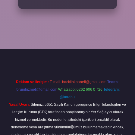
iriş
Reklam ve İletişim:
E-mail:
backlinkpaneli@gmail.com
Teams:
forumhizmeti@gmail.com
Whatsapp: 0262 606 0 726
Telegram:
@karabul
Yasal Uyarı:
Sitemiz, 5651 Sayılı Kanun gereğince Bilgi Teknolojileri ve
İletişim Kurumu (BTK) tarafından onaylanmış bir Yer Sağlayıcı olarak
hizmet vermektedir. Bu nedenle, sitedeki içerikleri proaktif olarak
denetleme veya araştırma yükümlülüğümüz bulunmamaktadır. Ancak,
üyelerimiz yazdıkları içeriklerin sorumluluğunu taşımakta olup, siteye