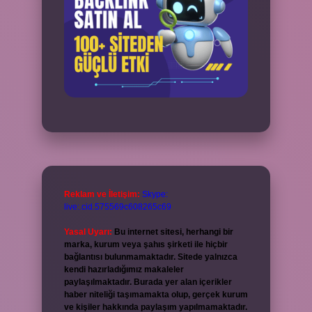
Reklam ve İletişim:
Skype:
live:.cid.575569c608265c69
Yasal Uyarı:
Bu internet sitesi, herhangi bir
marka, kurum veya şahıs şirketi ile hiçbir
bağlantısı bulunmamaktadır. Sitede yalnızca
kendi hazırladığımız makaleler
paylaşılmaktadır. Burada yer alan içerikler
haber niteliği taşımamakta olup, gerçek kurum
ve kişiler hakkında paylaşım yapılmamaktadır.