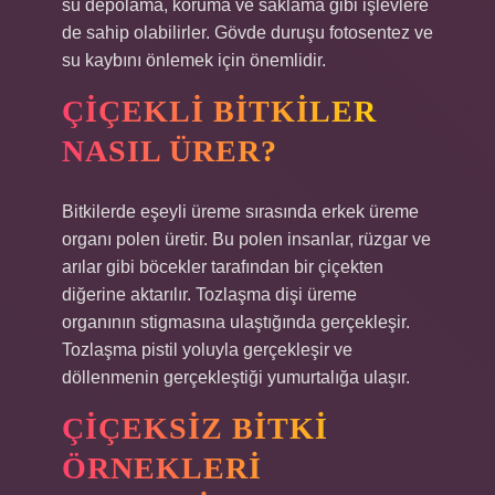
su depolama, koruma ve saklama gibi işlevlere
de sahip olabilirler. Gövde duruşu fotosentez ve
su kaybını önlemek için önemlidir.
ÇIÇEKLI BITKILER
NASIL ÜRER?
Bitkilerde eşeyli üreme sırasında erkek üreme
organı polen üretir. Bu polen insanlar, rüzgar ve
arılar gibi böcekler tarafından bir çiçekten
diğerine aktarılır. Tozlaşma dişi üreme
organının stigmasına ulaştığında gerçekleşir.
Tozlaşma pistil yoluyla gerçekleşir ve
döllenmenin gerçekleştiği yumurtalığa ulaşır.
ÇIÇEKSIZ BITKI
ÖRNEKLERI