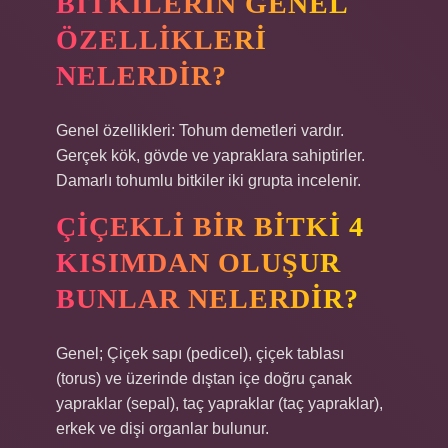
BITKILERIN GENEL
ÖZELLIKLERI
NELERDIR?
Genel özellikleri: Tohum demetleri vardır.
Gerçek kök, gövde ve yapraklara sahiptirler.
Damarlı tohumlu bitkiler iki grupta incelenir.
ÇIÇEKLI BIR BITKI 4
KISIMDAN OLUŞUR
BUNLAR NELERDIR?
Genel; Çiçek sapı (pedicel), çiçek tablası
(torus) ve üzerinde dıştan içe doğru çanak
yapraklar (sepal), taç yapraklar (taç yapraklar),
erkek ve dişi organlar bulunur.