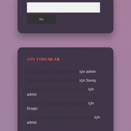
Arama
SON YORUMLAR
Kumun Ve Zuhûr Teorisi Kime Ait
için
admin
Kumun Ve Zuhûr Teorisi Kime Ait
için
Savaş
Ana Fikir Ve Ana Düşünce Aynı Şey Mi
için
admin
Ana Fikir Ve Ana Düşünce Aynı Şey Mi
için
Duygu
1513 Tarihli Ilk Dünya Haritasını Kim Çizdi
için
admin