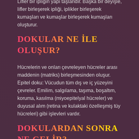
Lifler bir ipliğin yapı taşlarıdır. Başka bir deyişle,
lifler birleşerek ipliği, iplikler birleşerek
kumaşları ve kumaşlar birleşerek kumaşları
oluşturur.
DOKULAR NE ILE
OLUŞUR?
Hücrelerin ve onları çevreleyen hücreler arası
maddenin (matriks) birleşmesinden oluşur.
Epitel doku: Vücudun tüm dış ve iç yüzeyini
çevreler. Emilim, salgılama, taşıma, boşaltım,
koruma, kasılma (miyoepitelyal hücreler) ve
duyusal alım (retina ve kulaktaki özelleşmiş tüy
hücreleri) gibi işlevleri vardır.
DOKULARDAN SONRA