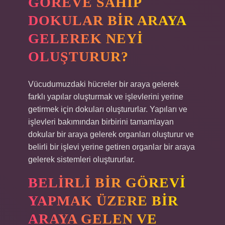
GÖREVE SAHIP
DOKULAR BIR ARAYA
GELEREK NEYI
OLUŞTURUR?
Vücudumuzdaki hücreler bir araya gelerek
farklı yapılar oluşturmak ve işlevlerini yerine
getirmek için dokuları oluştururlar. Yapıları ve
işlevleri bakımından birbirini tamamlayan
dokular bir araya gelerek organları oluşturur ve
belirli bir işlevi yerine getiren organlar bir araya
gelerek sistemleri oluştururlar.
BELIRLI BIR GÖREVI
YAPMAK ÜZERE BIR
ARAYA GELEN VE