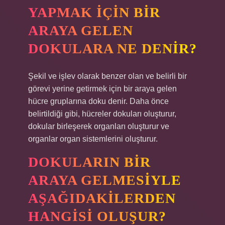
YAPMAK IÇIN BIR
ARAYA GELEN
DOKULARA NE DENIR?
Şekil ve işlev olarak benzer olan ve belirli bir
görevi yerine getirmek için bir araya gelen
hücre gruplarına doku denir. Daha önce
belirtildiği gibi, hücreler dokuları oluşturur,
dokular birleşerek organları oluşturur ve
organlar organ sistemlerini oluşturur.
DOKULARIN BIR
ARAYA GELMESIYLE
AŞAĞIDAKILERDEN
HANGISI OLUŞUR?