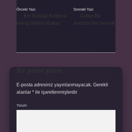
Önceki Yazı
Sonraki Yazı
Bel Kemiği Kırığına
Güleç Bir
Hangi Bölüm Bakar
Anlatım Ne Demek
Bir yanıt yazın
E-posta adresiniz yayınlanmayacak.
Gerekli
alanlar
*
ile işaretlenmişlerdir
Yorum