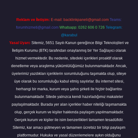
Reklam ve İletişim:
E-mail:
backlinkpaneli@gmail.com
Teams:
forumhizmeti@gmail.com
Whatsapp: 0262 606 0 726
Telegram:
@karabul
Yasal Uyarı:
Sitemiz, 5651 Sayılı Kanun gereğince Bilgi Teknolojileri ve
İletişim Kurumu (BTK) tarafından onaylanmış bir Yer Sağlayıcı olarak
hizmet vermektedir. Bu nedenle, sitedeki içerikleri proaktif olarak
denetleme veya araştırma yükümlülüğümüz bulunmamaktadır. Ancak,
üyelerimiz yazdıkları içeriklerin sorumluluğunu taşımakta olup, siteye
üye olarak bu sorumluluğu kabul etmiş sayılırlar. Bu internet sitesi,
herhangi bir marka, kurum veya şahıs şirketi ile hiçbir bağlantısı
bulunmamaktadır. Sitede yalnızca kendi hazırladığımız makaleler
paylaşılmaktadır. Burada yer alan içerikler haber niteliği taşımamakta
olup, gerçek kurum ve kişiler hakkında paylaşım yapılmamaktadır.
Gerçek kurum ve kişiler ile isim benzerlikleri tamamen tesadüfidir.
Sitemiz, kar amacı gütmeyen ve tamamen ücretsiz bir bilgi paylaşım
platformudur. Hukuka ve yasal düzenlemelere aykırı olduğunu