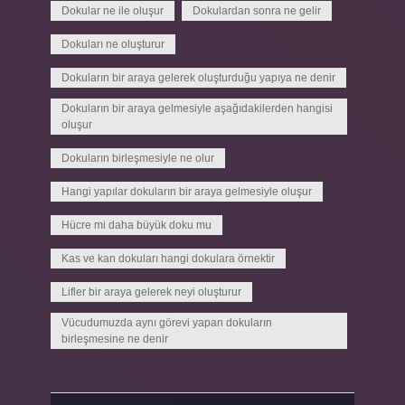
Dokular ne ile oluşur
Dokulardan sonra ne gelir
Dokuları ne oluşturur
Dokuların bir araya gelerek oluşturduğu yapıya ne denir
Dokuların bir araya gelmesiyle aşağıdakilerden hangisi
oluşur
Dokuların birleşmesiyle ne olur
Hangi yapılar dokuların bir araya gelmesiyle oluşur
Hücre mi daha büyük doku mu
Kas ve kan dokuları hangi dokulara örnektir
Lifler bir araya gelerek neyi oluşturur
Vücudumuzda aynı görevi yapan dokuların
birleşmesine ne denir