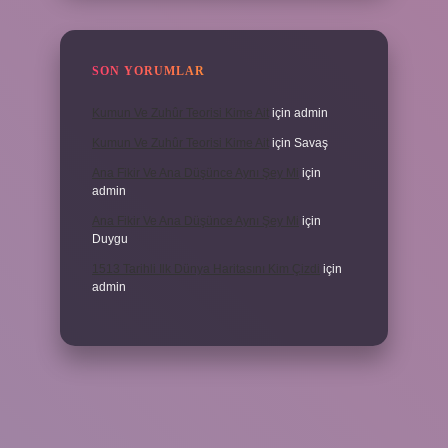
SON YORUMLAR
Kumun Ve Zuhûr Teorisi Kime Ait
için
admin
Kumun Ve Zuhûr Teorisi Kime Ait
için
Savaş
Ana Fikir Ve Ana Düşünce Aynı Şey Mi
için
admin
Ana Fikir Ve Ana Düşünce Aynı Şey Mi
için
Duygu
1513 Tarihli Ilk Dünya Haritasını Kim Çizdi
için
admin