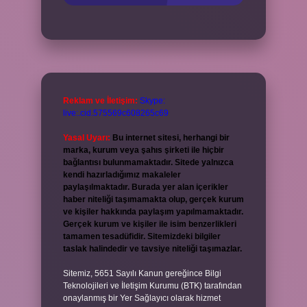
Reklam ve İletişim:
Skype:
live:.cid.575569c608265c69
Yasal Uyarı:
Bu internet sitesi, herhangi bir
marka, kurum veya şahıs şirketi ile hiçbir
bağlantısı bulunmamaktadır. Sitede yalnızca
kendi hazırladığımız makaleler
paylaşılmaktadır. Burada yer alan içerikler
haber niteliği taşımamakta olup, gerçek kurum
ve kişiler hakkında paylaşım yapılmamaktadır.
Gerçek kurum ve kişiler ile isim benzerlikleri
tamamen tesadüfidir. Sitemizdeki bilgiler
taslak halindedir ve tavsiye niteliği taşımazlar.
Sitemiz, 5651 Sayılı Kanun gereğince Bilgi
Teknolojileri ve İletişim Kurumu (BTK) tarafından
onaylanmış bir Yer Sağlayıcı olarak hizmet