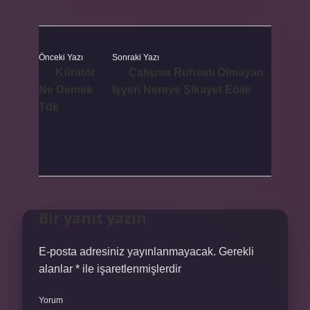
Önceki Yazı
Sonraki Yazı
Küratör
Çalışma Ruhsatı Olmayan
Ne Demek
Işyeri Nereye Şikayet Edilir
Tdk
Bir yanıt yazın
E-posta adresiniz yayınlanmayacak.
Gerekli
alanlar
*
ile işaretlenmişlerdir
Yorum