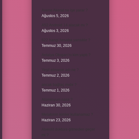
Avene Akerat ne işe yarar ?
Ağustos 5, 2026
A52 Android 14 alacak mı ?
Ağustos 3, 2026
622 hangi hesaba yansıtılır ?
Temmuz 30, 2026
Antalya Otogarı’nı kim yaptı ?
Temmuz 3, 2026
Yeşil elmanın adı ne ?
Temmuz 2, 2026
ancak bağlaç mıdır ?
Temmuz 1, 2026
Alüminyum nasıl ?
Haziran 30, 2026
Melatonin kimler kullanamaz ?
Haziran 23, 2026
Alveolit doktora gitmeden geçer
mi ?