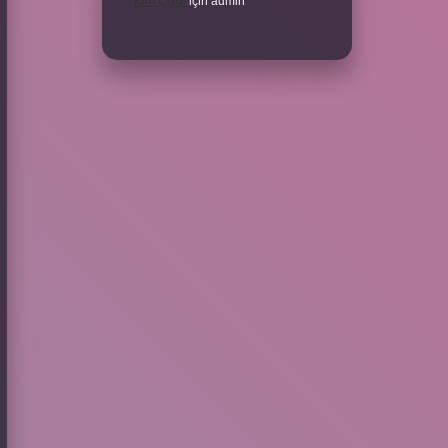
Kim Çizdi
için
admin