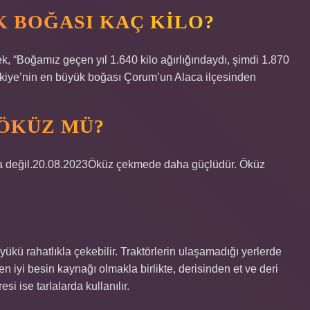
K BOĞASI KAÇ KILO?
k, “Boğamız geçen yıl 1.640 kilo ağırlığındaydı, şimdi 1.870
ürkiye’nin en büyük boğası Çorum’un Alaca ilçesinden
 ÖKÜZ MÜ?
a değil.20.08.2023Öküz çekmede daha güçlüdür. Öküz
yükü rahatlıkla çekebilir. Traktörlerin ulaşamadığı yerlerde
n en iyi besin kaynağı olmakla birlikte, derisinden et ve deri
si ise tarlalarda kullanılır.