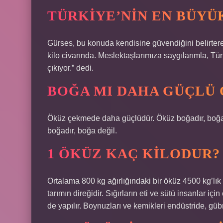
TÜRKIYE’NIN EN BÜYÜ
Gürses, bu konuda kendisine güvendiğini belirtere
kilo civarında. Meslektaşlarımıza saygılarımla, T
çıkıyor.” dedi.
BOĞA MI DAHA GÜÇLÜ
Öküz çekmede daha güçlüdür. Öküz boğadır, boğ
boğadır, boğa değil.
1 ÖKÜZ KAÇ KILODUR?
Ortalama 800 kg ağırlığındaki bir öküz 4500 kg’lık 
tarımın direğidir. Sığırların eti ve sütü insanlar içi
de yapılır. Boynuzları ve kemikleri endüstride, gübre