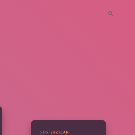
SIDEBAR
vdcasino giriş
SON YAZILAR