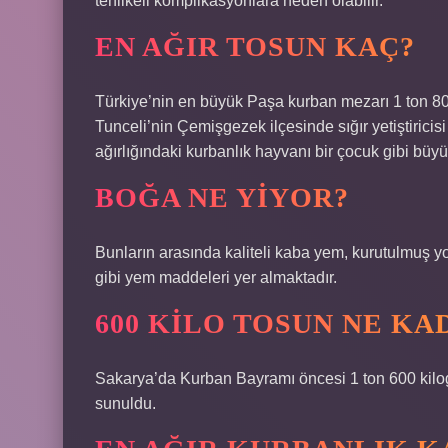
tehlikeli komplikasyonlara neden olabilir.
EN AĞIR TOSUN KAÇ?
Türkiye’nin en büyük Paşa kurban mezarı 1 ton 8
Tunceli’nin Çemişgezek ilçesinde sığır yetiştiricis
ağırlığındaki kurbanlık hayvanı bir çocuk gibi büy
BOĞA NE YIYOR?
Bunların arasında kaliteli kaba yem, kurutulmuş y
gibi yem maddeleri yer almaktadır.
600 KILO TOSUN NE KA
Sakarya’da Kurban Bayramı öncesi 1 ton 600 kilogr
sunuldu.