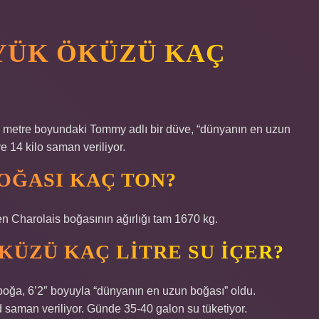
YÜK ÖKÜZÜ KAÇ
8 metre boyundaki Tommy adlı bir düve, “dünyanın en uzun
e 14 kilo saman veriliyor.
OĞASI KAÇ TON?
en Charolais boğasının ağırlığı tam 1670 kg.
KÜZÜ KAÇ LITRE SU IÇER?
oğa, 6’2″ boyuyla “dünyanın en uzun boğası” oldu.
saman veriliyor. Günde 35-40 galon su tüketiyor.