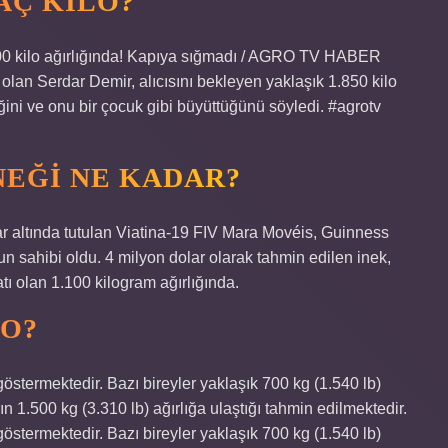
AÇ KILO?
00 kilo ağırlığında! Kapıya sığmadı / AGRO TV HABER
i olan Serdar Demir, alıcısını bekleyen yaklaşık 1.850 kilo
ğini ve onu bir çocuk gibi büyüttüğünü söyledi. #agrotv
NEĞI NE KADAR?
ar altında tutulan Viatina-19 FIV Mara Movéis, Guinness
n sahibi oldu. 4 milyon dolar olarak tahmin edilen inek,
atı olan 1.100 kilogram ağırlığında.
LO?
göstermektedir. Bazı bireyler yaklaşık 700 kg (1.540 lb)
n 1.500 kg (3.310 lb) ağırlığa ulaştığı tahmin edilmektedir.
göstermektedir. Bazı bireyler yaklaşık 700 kg (1.540 lb)