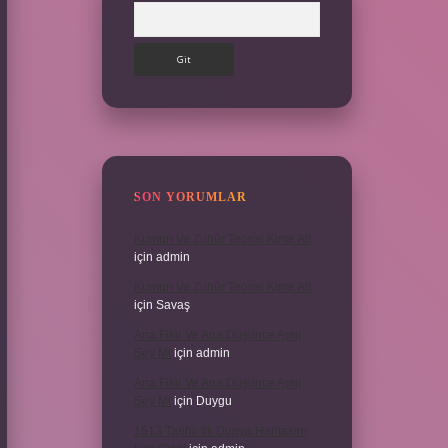
Arama
SON YORUMLAR
Kumun Ve Zuhûr Teorisi Kime Ait
için
admin
Kumun Ve Zuhûr Teorisi Kime Ait
için
Savaş
Ana Fikir Ve Ana Düşünce Aynı
Şey Mi
için
admin
Ana Fikir Ve Ana Düşünce Aynı
Şey Mi
için
Duygu
1513 Tarihli Ilk Dünya Haritasını