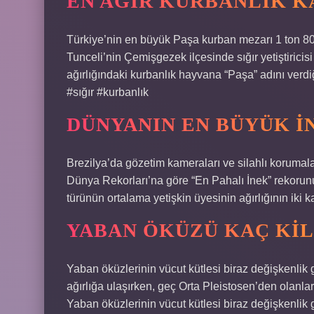
EN AĞIR KURBANLIK K
Türkiye’nin en büyük Paşa kurban mezarı 1 ton 8
Tunceli’nin Çemişgezek ilçesinde sığır yetiştiricis
ağırlığındaki kurbanlık hayvana “Paşa” adını verdi
#sığır #kurbanlık
DÜNYANIN EN BÜYÜK I
Brezilya’da gözetim kameraları ve silahlı korumal
Dünya Rekorları’na göre “En Pahalı İnek” rekorunu
türünün ortalama yetişkin üyesinin ağırlığının iki k
YABAN ÖKÜZÜ KAÇ KI
Yaban öküzlerinin vücut kütlesi biraz değişkenlik 
ağırlığa ulaşırken, geç Orta Pleistosen’den olanları
Yaban öküzlerinin vücut kütlesi biraz değişkenlik 