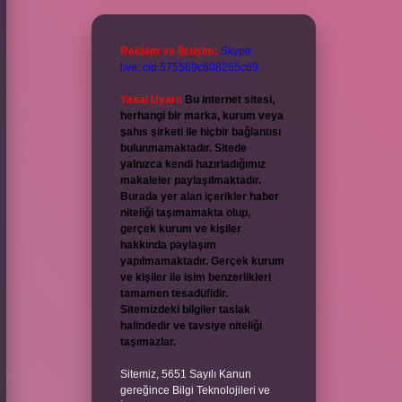
Reklam ve İletişim:
Skype:
live:.cid.575569c608265c69
Yasal Uyarı:
Bu internet sitesi,
herhangi bir marka, kurum veya
şahıs şirketi ile hiçbir bağlantısı
bulunmamaktadır. Sitede
yalnızca kendi hazırladığımız
makaleler paylaşılmaktadır.
Burada yer alan içerikler haber
niteliği taşımamakta olup,
gerçek kurum ve kişiler
hakkında paylaşım
yapılmamaktadır. Gerçek kurum
ve kişiler ile isim benzerlikleri
tamamen tesadüfidir.
Sitemizdeki bilgiler taslak
halindedir ve tavsiye niteliği
taşımazlar.
Sitemiz, 5651 Sayılı Kanun
gereğince Bilgi Teknolojileri ve