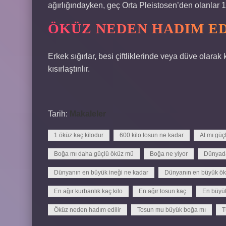
ağırlığındayken, geç Orta Pleistosen’den olanlar 1.
ÖKÜZ NEDEN HADIM ED
Erkek sığırlar, besi çiftliklerinde veya düve olara
kısırlaştırılır.
Tarih:
Makaleler
1 öküz kaç kilodur
600 kilo tosun ne kadar
At mı güç
Boğa mı daha güçlü öküz mü
Boğa ne yiyor
Dünyada
Dünyanın en büyük ineği ne kadar
Dünyanın en büyük ök
En ağır kurbanlık kaç kilo
En ağır tosun kaç
En büyük
Öküz neden hadım edilir
Tosun mu büyük boğa mı
T