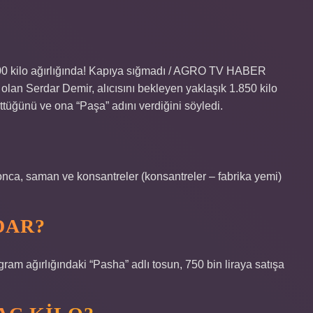
00 kilo ağırlığında! Kapıya sığmadı / AGRO TV HABER
i olan Serdar Demir, alıcısını bekleyen yaklaşık 1.850 kilo
üttüğünü ve ona “Paşa” adını verdiğini söyledi.
onca, saman ve konsantreler (konsantreler – fabrika yemi)
DAR?
am ağırlığındaki “Pasha” adlı tosun, 750 bin liraya satışa