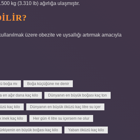
500 kg (3.310 lb) ağırlığa ulaşmıştır.
ILIR?
k kullanılmak üzere obezite ve uysallığı artırmak amacıyla
lü boğa mı
Boğa küçüğüne ne denir
 en ağır dana kaç kilo
Dünyanın en büyük boğası kaç ton
üzü kaç kilo
Dünyanın en büyük öküzü kaç litre su içer
 inek kaç kilo
Her gün 4 litre su içersem ne olur
ürkiyenin en büyük boğası kaç kilo
Yaban öküzü kaç kilo