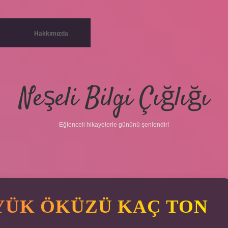
Hakkımızda
Neşeli Bilgi Çığlığı
Eğlenceli hikayelerle gününü şenlendir!
YÜK ÖKÜZÜ KAÇ TON