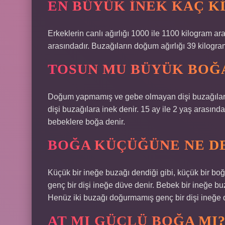
EN BÜYÜK INEK KAÇ K
Erkeklerin canlı ağırlığı 1000 ile 1100 kilogram ara
arasındadır. Buzağıların doğum ağırlığı 39 kilogra
TOSUN MU BÜYÜK BOĞA
Doğum yapmamış ve gebe olmayan dişi buzağılara
dişi buzağılara inek denir. 15 ay ile 2 yaş arasınd
bebeklere boğa denir.
BOĞA KÜÇÜĞÜNE NE D
Küçük bir ineğe buzağı dendiği gibi, küçük bir b
genç bir dişi ineğe düve denir. Bebek bir ineğe bu
Henüz iki buzağı doğurmamış genç bir dişi ineğe 
AT MI GÜÇLÜ BOĞA MI