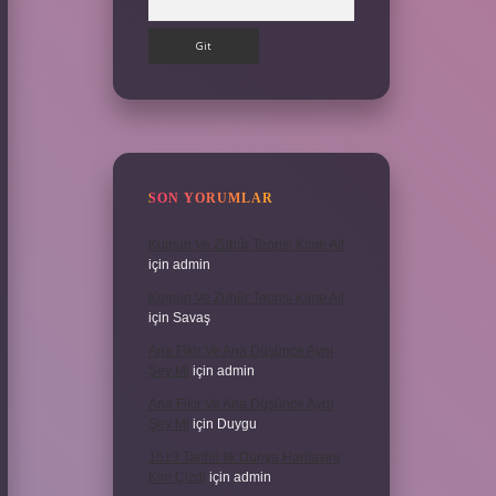
SON YORUMLAR
Kumun Ve Zuhûr Teorisi Kime Ait
için
admin
Kumun Ve Zuhûr Teorisi Kime Ait
için
Savaş
Ana Fikir Ve Ana Düşünce Aynı
Şey Mi
için
admin
Ana Fikir Ve Ana Düşünce Aynı
Şey Mi
için
Duygu
1513 Tarihli Ilk Dünya Haritasını
Kim Çizdi
için
admin