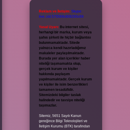
Reklam ve İletişim:
Skype:
live:.cid.575569c608265c69
Yasal Uyarı:
Bu internet sitesi,
herhangi bir marka, kurum veya
şahıs şirketi ile hiçbir bağlantısı
bulunmamaktadır. Sitede
yalnızca kendi hazırladığımız
makaleler paylaşılmaktadır.
Burada yer alan içerikler haber
niteliği taşımamakta olup,
gerçek kurum ve kişiler
hakkında paylaşım
yapılmamaktadır. Gerçek kurum
ve kişiler ile isim benzerlikleri
tamamen tesadüfidir.
Sitemizdeki bilgiler taslak
halindedir ve tavsiye niteliği
taşımazlar.
Sitemiz, 5651 Sayılı Kanun
gereğince Bilgi Teknolojileri ve
İletişim Kurumu (BTK) tarafından