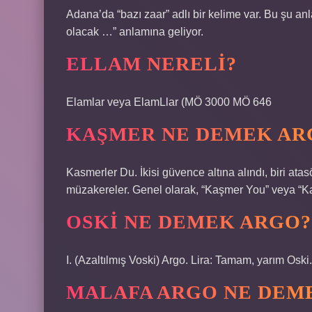
Adana’da “bazı zaar” adlı bir kelime var. Bu şu an
olacak …” anlamına geliyor.
ELLAM NERELI?
Elamlar veya ElamLlar (MÖ 3000 MÖ 646
KAŞMER NE DEMEK AR
Kasmerler Du. İkisi güvence altına alındı, biri ata
müzakereler. Genel olarak, “Kaşmer You” veya “Ka
OSKI NE DEMEK ARGO?
I. (Azaltılmış Voski) Argo. Lira: Tamam, yarım Oski.
MALAFA ARGO NE DEM