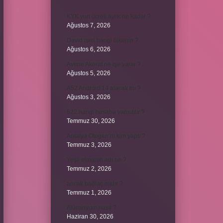
KYK yurt ücreti aylık ne kadar ?
Ağustos 7, 2026
David ismi hangi ülkenin ?
Ağustos 6, 2026
Avene Akerat ne işe yarar ?
Ağustos 5, 2026
A52 Android 14 alacak mı ?
Ağustos 3, 2026
622 hangi hesaba yansıtılır ?
Temmuz 30, 2026
Antalya Otogarı’nı kim yaptı ?
Temmuz 3, 2026
Yeşil elmanın adı ne ?
Temmuz 2, 2026
ancak bağlaç mıdır ?
Temmuz 1, 2026
Alüminyum nasıl ?
Haziran 30, 2026