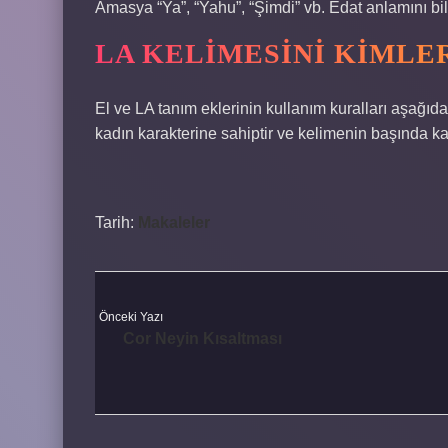
Amasya “Ya”, “Yahu”, “Şimdi” vb. Edat anlamını bi
LA KELIMESINI KIMLE
El ve LA tanım eklerinin kullanım kuralları aşağıdaki 
kadın karakterine sahiptir ve kelimenin başında kadı
Tarih:
Makaleler
Önceki Yazı
Cor Neyin Kısaltması