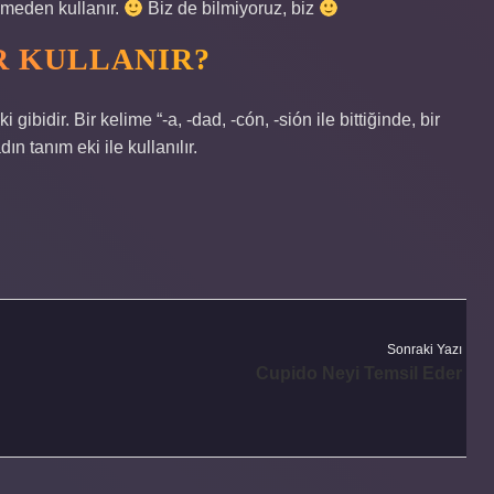
lmeden kullanır.
Biz de bilmiyoruz, biz
R KULLANIR?
gibidir. Bir kelime “-a, -dad, -cón, -sión ile bittiğinde, bir
n tanım eki ile kullanılır.
Sonraki Yazı
Cupido Neyi Temsil Eder