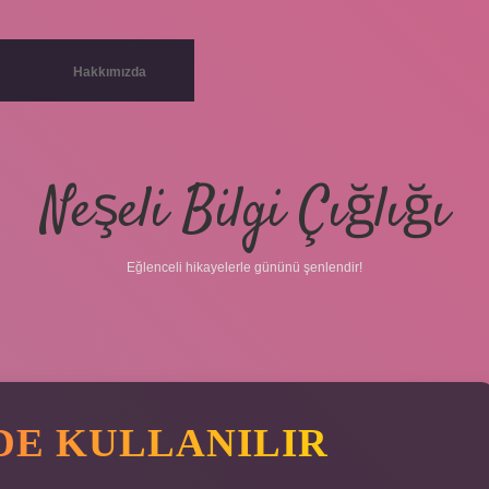
Hakkımızda
Neşeli Bilgi Çığlığı
Eğlenceli hikayelerle gününü şenlendir!
E KULLANILIR