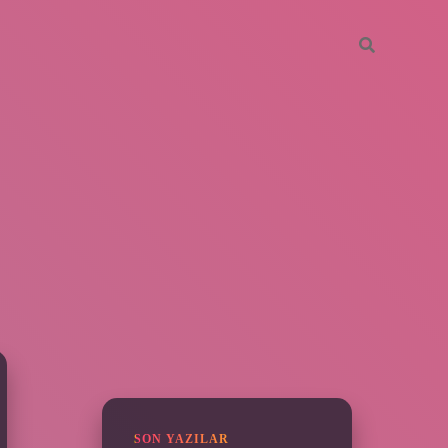
SIDEBAR
vdcasino giriş
SON YAZILAR