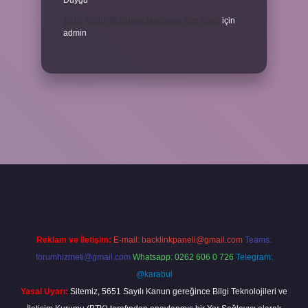
Duygu
1513 Tarihli Ilk Dünya Haritasını Kim Çizdi
için
admin
vdcasino giriş
Reklam ve İletişim:
E-mail:
backlinkpaneli@gmail.com
Teams:
forumhizmeti@gmail.com
Whatsapp: 0262 606 0 726
Telegram:
@karabul
Yasal Uyarı:
Sitemiz, 5651 Sayılı Kanun gereğince Bilgi Teknolojileri ve