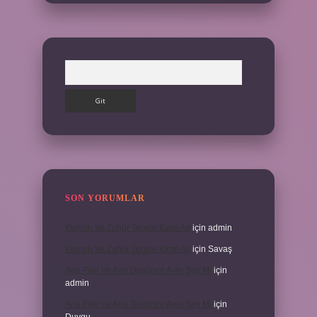
Arama
SON YORUMLAR
Kumun Ve Zuhûr Teorisi Kime Ait
için
admin
Kumun Ve Zuhûr Teorisi Kime Ait
için
Savaş
Ana Fikir Ve Ana Düşünce Aynı Şey Mi
için
admin
Ana Fikir Ve Ana Düşünce Aynı Şey Mi
için