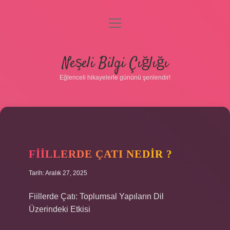
menüyü
aç
Anasayfa
Neşeli Bilgi Çığlığı
Gizlilik Politikası
Eğlenceli hikayelerle gününü şenlendir!
Yasal Uyarı
Hakkımızda
FIILLERDE ÇATI NEDIR ?
Tarih: Aralık 27, 2025
Fiillerde Çatı: Toplumsal Yapıların Dil
Üzerindeki Etkisi