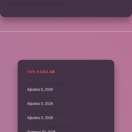
https://sinto.com.tr
Sitemap
SIDEBAR
SON YAZILAR
David ismi hangi ülkenin ?
Ağustos 6, 2026
Avene Akerat ne işe yarar ?
Ağustos 5, 2026
A52 Android 14 alacak mı ?
Ağustos 3, 2026
622 hangi hesaba yansıtılır ?