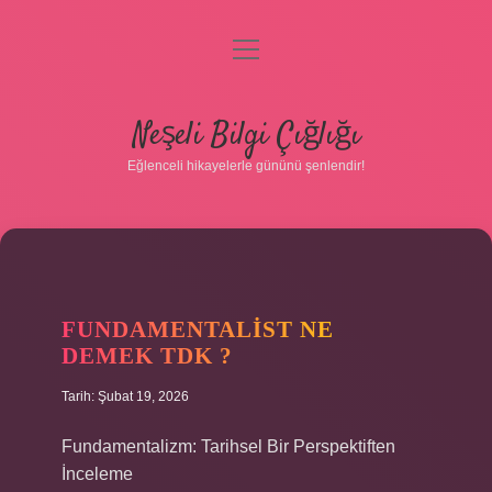
menüyü
aç
Anasayfa
Neşeli Bilgi Çığlığı
Gizlilik Politikası
Eğlenceli hikayelerle gününü şenlendir!
Yasal Uyarı
Hakkımızda
FUNDAMENTALIST NE
DEMEK TDK ?
Tarih: Şubat 19, 2026
Fundamentalizm: Tarihsel Bir Perspektiften
İnceleme