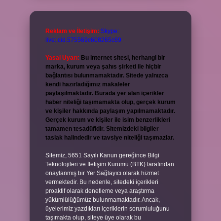
Reklam ve İletişim:
Skype:
live:.cid.575569c608265c69
Yasal Uyarı:
Bu internet sitesi, herhangi bir
marka, kurum veya şahıs şirketi ile hiçbir
bağlantısı bulunmamaktadır. Sitede yalnızca
kendi hazırladığımız makaleler
paylaşılmaktadır. Burada yer alan içerikler
haber niteliği taşımamakta olup, gerçek kurum
ve kişiler hakkında paylaşım yapılmamaktadır.
Gerçek kurum ve kişiler ile isim benzerlikleri
tamamen tesadüfidir. Sitemizdeki bilgiler
taslak halindedir ve tavsiye niteliği taşımazlar.
Sitemiz, 5651 Sayılı Kanun gereğince Bilgi
Teknolojileri ve İletişim Kurumu (BTK) tarafından
onaylanmış bir Yer Sağlayıcı olarak hizmet
vermektedir. Bu nedenle, sitedeki içerikleri
proaktif olarak denetleme veya araştırma
yükümlülüğümüz bulunmamaktadır. Ancak,
üyelerimiz yazdıkları içeriklerin sorumluluğunu
taşımakta olup, siteye üye olarak bu