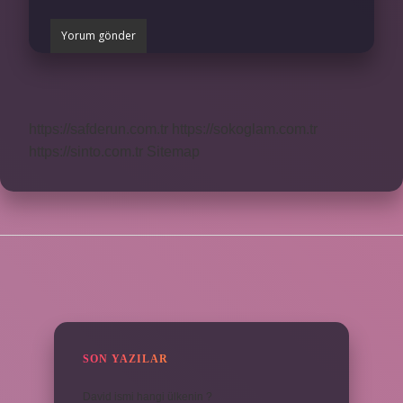
https://safderun.com.tr
https://sokoglam.com.tr
https://sinto.com.tr
Sitemap
SIDEBAR
SON YAZILAR
David ismi hangi ülkenin ?