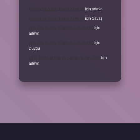
Kumun Ve Zuhûr Teorisi Kime Ait
için
admin
Kumun Ve Zuhûr Teorisi Kime Ait
için
Savaş
Ana Fikir Ve Ana Düşünce Aynı Şey Mi
için
admin
Ana Fikir Ve Ana Düşünce Aynı Şey Mi
için
Duygu
1513 Tarihli Ilk Dünya Haritasını Kim Çizdi
için
admin
vdcasino giriş