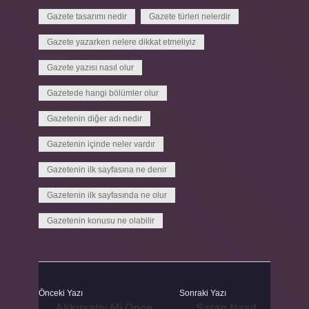
Gazete tasarımı nedir
Gazete türleri nelerdir
Gazete yazarken nelere dikkat etmeliyiz
Gazete yazısı nasıl olur
Gazetede hangi bölümler olur
Gazetenin diğer adı nedir
Gazetenin içinde neler vardır
Gazetenin ilk sayfasına ne denir
Gazetenin ilk sayfasında ne olur
Gazetenin konusu ne olabilir
Önceki Yazı
Sonraki Yazı
Akkusativ Mi Önce
Şarap Nasıl