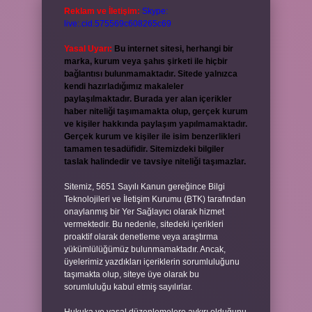
Reklam ve İletişim:
Skype:
live:.cid.575569c608265c69
Yasal Uyarı:
Bu internet sitesi, herhangi bir
marka, kurum veya şahıs şirketi ile hiçbir
bağlantısı bulunmamaktadır. Sitede yalnızca
kendi hazırladığımız makaleler
paylaşılmaktadır. Burada yer alan içerikler
haber niteliği taşımamakta olup, gerçek kurum
ve kişiler hakkında paylaşım yapılmamaktadır.
Gerçek kurum ve kişiler ile isim benzerlikleri
tamamen tesadüfidir. Sitemizdeki bilgiler
taslak halindedir ve tavsiye niteliği taşımazlar.
Sitemiz, 5651 Sayılı Kanun gereğince Bilgi
Teknolojileri ve İletişim Kurumu (BTK) tarafından
onaylanmış bir Yer Sağlayıcı olarak hizmet
vermektedir. Bu nedenle, sitedeki içerikleri
proaktif olarak denetleme veya araştırma
yükümlülüğümüz bulunmamaktadır. Ancak,
üyelerimiz yazdıkları içeriklerin sorumluluğunu
taşımakta olup, siteye üye olarak bu
sorumluluğu kabul etmiş sayılırlar.