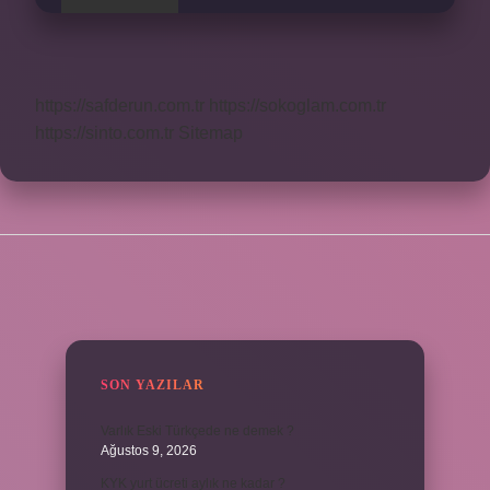
https://safderun.com.tr
https://sokoglam.com.tr
https://sinto.com.tr
Sitemap
SIDEBAR
SON YAZILAR
Varlık Eski Türkçede ne demek ?
Ağustos 9, 2026
KYK yurt ücreti aylık ne kadar ?