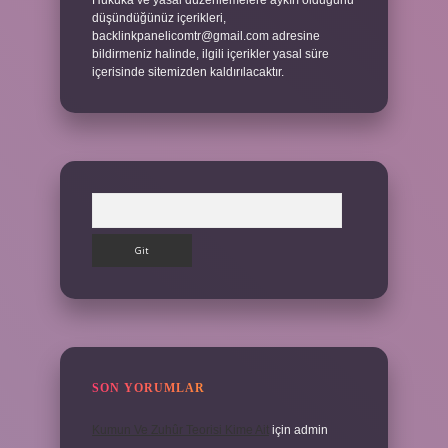
Hukuka ve yasal düzenlemelere aykırı olduğunu
düşündüğünüz içerikleri,
backlinkpanelicomtr@gmail.com
adresine
bildirmeniz halinde, ilgili içerikler yasal süre
içerisinde sitemizden kaldırılacaktır.
Arama
SON YORUMLAR
Kumun Ve Zuhûr Teorisi Kime Ait
için
admin