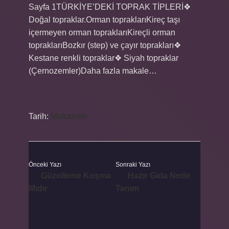
Sayfa 1TÜRKİYE’DEKİ TOPRAK TİPLERİ❖
Doğal topraklar.Orman topraklarıKireç taşı
içermeyen orman topraklarıKireçli orman
topraklarıBozkır (step) ve çayır toprakları❖
Kestane renkli topraklar❖ Siyah topraklar
(Çernozemler)Daha fazla makale…
Tarih:
Makaleler
Önceki Yazı
Sonraki Yazı
Güzelleme Koşma
Hazır Gıda Nedir
Mıdır
Tanım