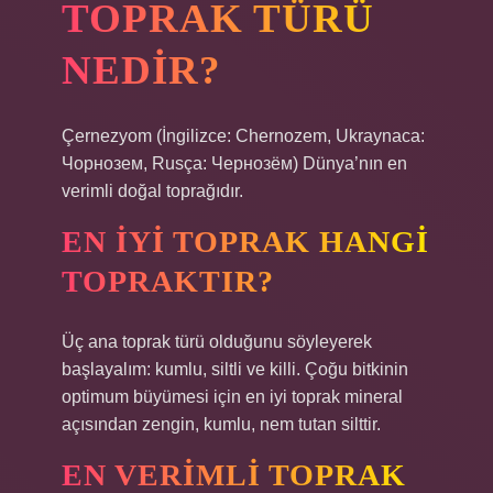
TOPRAK TÜRÜ
NEDIR?
Çernezyom (İngilizce: Chernozem, Ukraynaca:
Чорнозем, Rusça: Чернозём) Dünya’nın en
verimli doğal toprağıdır.
EN IYI TOPRAK HANGI
TOPRAKTIR?
Üç ana toprak türü olduğunu söyleyerek
başlayalım: kumlu, siltli ve killi. Çoğu bitkinin
optimum büyümesi için en iyi toprak mineral
açısından zengin, kumlu, nem tutan silttir.
EN VERIMLI TOPRAK