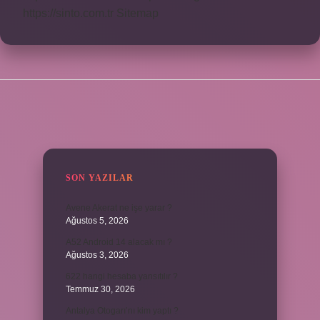
https://sinto.com.tr
Sitemap
SIDEBAR
SON YAZILAR
Avene Akerat ne işe yarar ?
Ağustos 5, 2026
A52 Android 14 alacak mı ?
Ağustos 3, 2026
622 hangi hesaba yansıtılır ?
Temmuz 30, 2026
Antalya Otogarı’nı kim yaptı ?