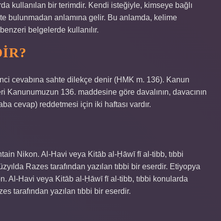
da kullanılan bir terimdir. Kendi isteğiyle, kimseye bağlı
te bulunmadan anlamına gelir. Bu anlamda, kelime
enzeri belgelerde kullanılır.
DIR?
ikinci cevabına sahte dilekçe denir (HMK m. 136). Kanun
leri Kanunumuzun 136. maddesine göre davalının, davacının
a cevap) reddetmesi için iki haftası vardır.
in Nikon. Al-Havi veya Kitāb al-Ḥāwī fī al-tibb, tıbbi
yılda Razes tarafından yazılan tıbbi bir eserdir. Etiyopya
 Al-Havi veya Kitāb al-Ḥāwī fī al-tibb, tıbbi konularda
s tarafından yazılan tıbbi bir eserdir.