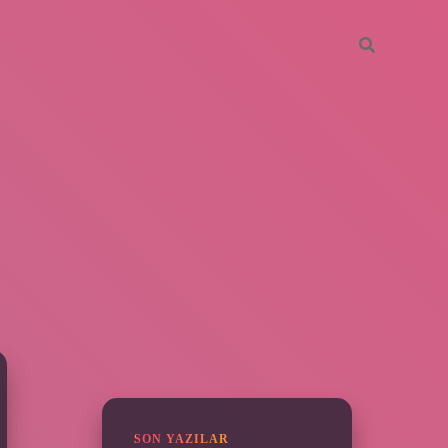
SIDEBAR
vdcasino giriş
SON YAZILAR