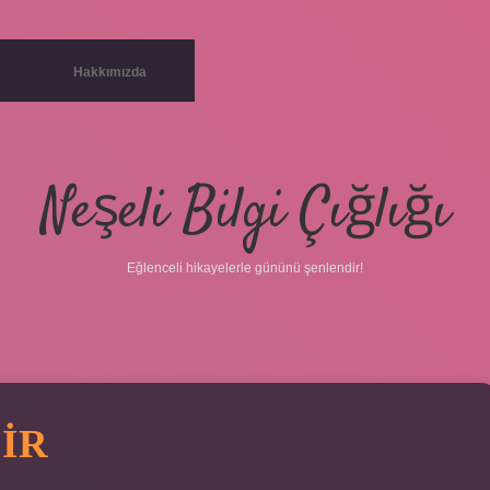
Hakkımızda
Neşeli Bilgi Çığlığı
Eğlenceli hikayelerle gününü şenlendir!
IR