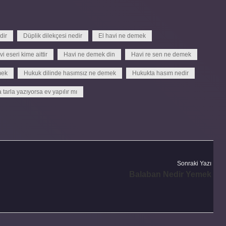
dir
Düplik dilekçesi nedir
El havi ne demek
i eseri kime aittir
Havi ne demek din
Havi re sen ne demek
mek
Hukuk dilinde hasımsız ne demek
Hukukta hasım nedir
tarla yazıyorsa ev yapılır mı
Sonraki Yazı
Balaban Nedir Yemek