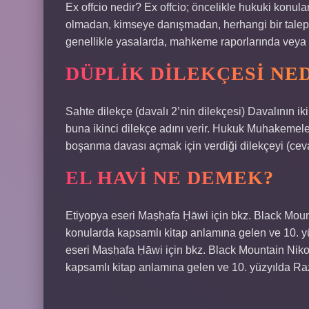
Ex offcio nedir? Ex offcio; öncelikle hukuki konular
olmadan, kimseye danışmadan, herhangi bir talep
genellikle yasalarda, mahkeme raporlarında veya b
DÜPLIK DILEKÇESI NE
Sahte dilekçe (davalı 2’nin dilekçesi) Davalının 
buna ikinci dilekçe adını verir. Hukuk Muhakeme
boşanma davası açmak için verdiği dilekçeyi (cevab
EL HAVI NE DEMEK?
Etiyopya eseri Maṣḥafa Ḥāwi için bkz. Black Mounta
konularda kapsamlı kitap anlamına gelen ve 10. yüz
eseri Maṣḥafa Ḥāwi için bkz. Black Mountain Nikon.
kapsamlı kitap anlamına gelen ve 10. yüzyılda Raze