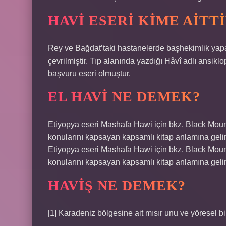
HAVI ESERI KIME AITT
Rey ve Bağdat’taki hastanelerde başhekimlik yap
çevrilmiştir. Tıp alanında yazdığı Hâvî adlı ansik
başvuru eseri olmuştur.
EL HAVI NE DEMEK?
Etiyopya eseri Maṣḥafa Ḥāwi için bkz. Black Mounta
konularını kapsayan kapsamlı kitap anlamına gelir 
Etiyopya eseri Maṣḥafa Ḥāwi için bkz. Black Mounta
konularını kapsayan kapsamlı kitap anlamına gelir 
HAVIŞ NE DEMEK?
[1] Karadeniz bölgesine ait mısır unu ve yöresel b