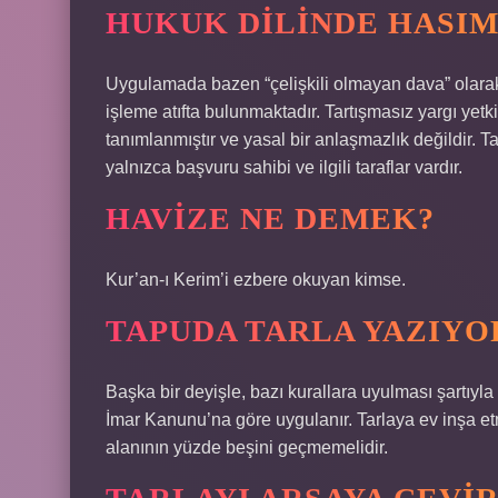
HUKUK DILINDE HASIM
Uygulamada bazen “çelişkili olmayan dava” olarak a
işleme atıfta bulunmaktadır. Tartışmasız yargı ye
tanımlanmıştır ve yasal bir anlaşmazlık değildir. T
yalnızca başvuru sahibi ve ilgili taraflar vardır.
HAVIZE NE DEMEK?
Kur’an-ı Kerim’i ezbere okuyan kimse.
TAPUDA TARLA YAZIYOR
Başka bir deyişle, bazı kurallara uyulması şartıyl
İmar Kanunu’na göre uygulanır. Tarlaya ev inşa etm
alanının yüzde beşini geçmemelidir.