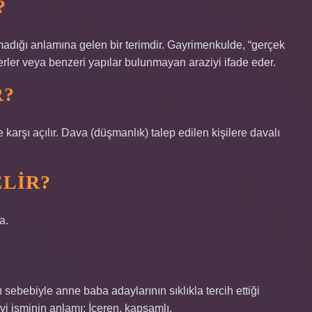
?
madığı anlamına gelen bir terimdir. Gayrimenkulde, “gerçek
nerler veya benzeri yapılar bulunmayan araziyi ifade eder.
R?
 karşı açılır. Dava (düşmanlık) talep edilen kişilere davalı
LIR?
a.
sebebiyle anne baba adaylarının sıklıkla tercih ettiği
vi isminin anlamı; İçeren, kapsamlı.