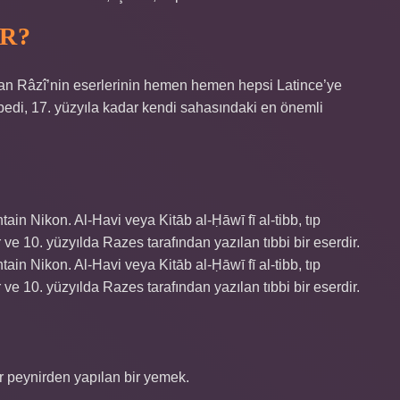
IR?
an Râzî’nin eserlerinin hemen hemen hepsi Latince’ye
lopedi, 17. yüzyıla kadar kendi sahasındaki en önemli
in Nikon. Al-Havi veya Kitāb al-Ḥāwī fī al-tibb, tıp
ve 10. yüzyılda Razes tarafından yazılan tıbbi bir eserdir.
in Nikon. Al-Havi veya Kitāb al-Ḥāwī fī al-tibb, tıp
ve 10. yüzyılda Razes tarafından yazılan tıbbi bir eserdir.
ir peynirden yapılan bir yemek.