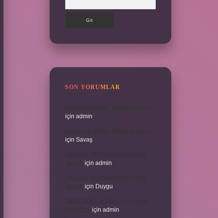
SON YORUMLAR
Kumun Ve Zuhûr Teorisi Kime Ait
için
admin
Kumun Ve Zuhûr Teorisi Kime Ait
için
Savaş
Ana Fikir Ve Ana Düşünce Aynı
Şey Mi
için
admin
Ana Fikir Ve Ana Düşünce Aynı
Şey Mi
için
Duygu
1513 Tarihli Ilk Dünya Haritasını
Kim Çizdi
için
admin