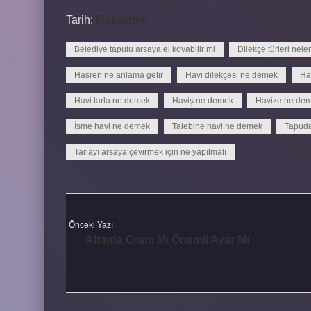
Tarih:
Makaleler
Belediye tapulu arsaya el koyabilir mi
Dilekçe türleri neler
Hasren ne anlama gelir
Havi dilekçesi ne demek
Hav
Havi tarla ne demek
Haviş ne demek
Havize ne de
İsme havi ne demek
Talebine havi ne demek
Tapuda 
Tarlayı arsaya çevirmek için ne yapılmalı
Önceki Yazı
Altında Gram Mı Önemli Ayar Mı