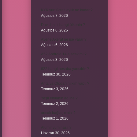
KYK yurt ücreti aylık ne kadar ?
Ağustos 7, 2026
David ismi hangi ülkenin ?
Ağustos 6, 2026
Avene Akerat ne işe yarar ?
Ağustos 5, 2026
A52 Android 14 alacak mı ?
Ağustos 3, 2026
622 hangi hesaba yansıtılır ?
Temmuz 30, 2026
Antalya Otogarı’nı kim yaptı ?
Temmuz 3, 2026
Yeşil elmanın adı ne ?
Temmuz 2, 2026
ancak bağlaç mıdır ?
Temmuz 1, 2026
Alüminyum nasıl ?
Haziran 30, 2026