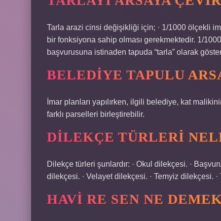
TARLAYI ARSAYA ÇEVIR
Tarla arazi cinsi değişikliği için; · 1/1000 ölçekli 
bir fonksiyona sahip olması gerekmektedir. 1/1000
başvurusuna istinaden tapuda “tarla” olarak gösteri
BELEDIYE TAPULU ARSA
İmar planları yapılırken, ilgili belediye, kat maliki
farklı parselleri birleştirebilir.
DILEKÇE TÜRLERI NEL
Dilekçe türleri şunlardır: · Okul dilekçesi. · Başvur
dilekçesi. · Velayet dilekçesi. · Temyiz dilekçesi. 
HAVI RE SEN NE DEME