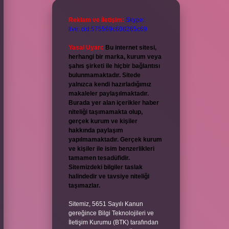
Reklam ve İletişim:
Skype:
live:.cid.575569c608265c69
Yasal Uyarı:
Bu internet sitesi,
herhangi bir marka, kurum veya
şahıs şirketi ile hiçbir bağlantısı
bulunmamaktadır. Sitede
yalnızca kendi hazırladığımız
makaleler paylaşılmaktadır.
Burada yer alan içerikler haber
niteliği taşımamakta olup,
gerçek kurum ve kişiler
hakkında paylaşım
yapılmamaktadır. Gerçek kurum
ve kişiler ile isim benzerlikleri
tamamen tesadüfidir.
Sitemizdeki bilgiler taslak
halindedir ve tavsiye niteliği
taşımazlar.
Sitemiz, 5651 Sayılı Kanun
gereğince Bilgi Teknolojileri ve
İletişim Kurumu (BTK) tarafından