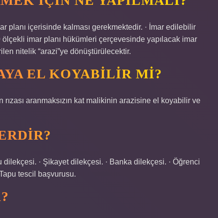
MEK IÇIN NE YAPILMALI?
imar planı içerisinde kalması gerekmektedir. · İmar edilebilir
 ölçekli imar planı hükümleri çerçevesinde yapılacak imar
len nitelik “arazi”ye dönüştürülecektir.
YA EL KOYABILIR MI?
nin rızası aranmaksızın kat malikinin arazisine el koyabilir ve
ERDIR?
u dilekçesi. · Şikayet dilekçesi. · Banka dilekçesi. · Öğrenci
· Tapu tescil başvurusu.
K?