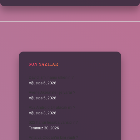
SIDEBAR
SON YAZILAR
David ismi hangi ülkenin ?
Ağustos 6, 2026
Avene Akerat ne işe yarar ?
Ağustos 5, 2026
A52 Android 14 alacak mı ?
Ağustos 3, 2026
622 hangi hesaba yansıtılır ?
Temmuz 30, 2026
Antalya Otogarı’nı kim yaptı ?