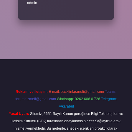
admin
sino giriş
Reklam ve İletişim:
E-mail:
backlinkpaneli@gmail.com
Teams:
forumhizmeti@gmail.com
Whatsapp: 0262 606 0 726
Telegram:
@karabul
Yasal Uyarı:
Sitemiz, 5651 Sayılı Kanun gereğince Bilgi Teknolojileri ve
İletişim Kurumu (BTK) tarafından onaylanmış bir Yer Sağlayıcı olarak
hizmet vermektedir. Bu nedenle, sitedeki içerikleri proaktif olarak