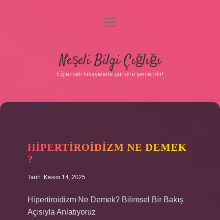
menüyü
aç
Anasayfa
Neşeli Bilgi Çığlığı
Gizlilik Politikası
Eğlenceli hikayelerle gününü şenlendir!
Yasal Uyarı
Hakkımızda
HIPERTIROIDIZM NE DEMEK
?
Tarih: Kasım 14, 2025
Hipertiroidizm Ne Demek? Bilimsel Bir Bakış
Açısıyla Anlatıyoruz