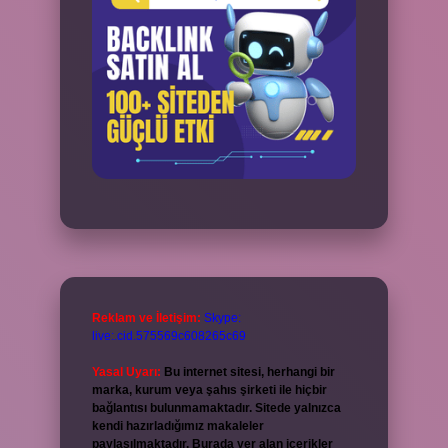
Reklam ve İletişim:
Skype:
live:.cid.575569c608265c69
Yasal Uyarı:
Bu internet sitesi, herhangi bir
marka, kurum veya şahıs şirketi ile hiçbir
bağlantısı bulunmamaktadır. Sitede yalnızca
kendi hazırladığımız makaleler
paylaşılmaktadır. Burada yer alan içerikler