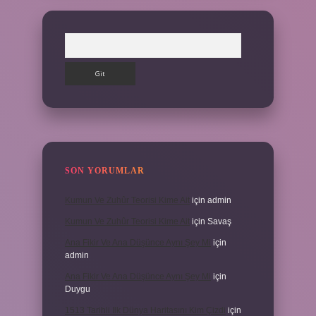
Arama
SON YORUMLAR
Kumun Ve Zuhûr Teorisi Kime Ait
için
admin
Kumun Ve Zuhûr Teorisi Kime Ait
için
Savaş
Ana Fikir Ve Ana Düşünce Aynı Şey Mi
için
admin
Ana Fikir Ve Ana Düşünce Aynı Şey Mi
için
Duygu
1513 Tarihli Ilk Dünya Haritasını Kim Çizdi
için