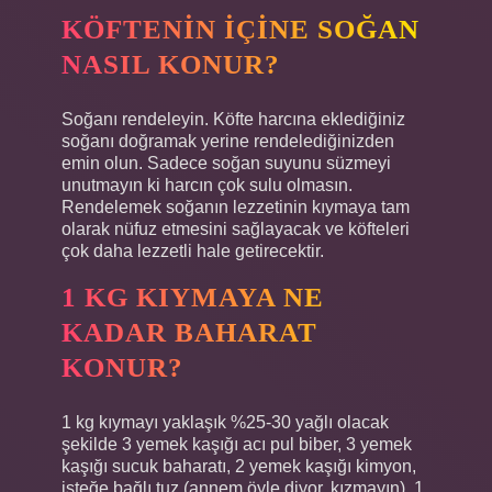
KÖFTENIN IÇINE SOĞAN
NASIL KONUR?
Soğanı rendeleyin. Köfte harcına eklediğiniz
soğanı doğramak yerine rendelediğinizden
emin olun. Sadece soğan suyunu süzmeyi
unutmayın ki harcın çok sulu olmasın.
Rendelemek soğanın lezzetinin kıymaya tam
olarak nüfuz etmesini sağlayacak ve köfteleri
çok daha lezzetli hale getirecektir.
1 KG KIYMAYA NE
KADAR BAHARAT
KONUR?
1 kg kıymayı yaklaşık %25-30 yağlı olacak
şekilde 3 yemek kaşığı acı pul biber, 3 yemek
kaşığı sucuk baharatı, 2 yemek kaşığı kimyon,
isteğe bağlı tuz (annem öyle diyor, kızmayın), 1