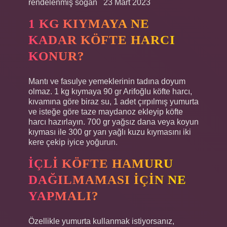
rendelenmiş soğan⠀23 Mart 2023
1 KG KIYMAYA NE
KADAR KÖFTE HARCI
KONUR?
Mantı ve fasulye yemeklerinin tadına doyum
olmaz. 1 kg kıymaya 90 gr Arifoğlu köfte harcı,
kıvamına göre biraz su, 1 adet çırpılmış yumurta
ve isteğe göre taze maydanoz ekleyip köfte
harcı hazırlayın. 700 gr yağsız dana veya koyun
kıyması ile 300 gr yarı yağlı kuzu kıymasını iki
kere çekip iyice yoğurun.
İÇLI KÖFTE HAMURU
DAĞILMAMASI IÇIN NE
YAPMALI?
Özellikle yumurta kullanmak istiyorsanız,