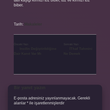
tatlı kaşığı kırmızı toz biber, tuz ve kırmızı toz
biber.
Tarih:
Makaleler
Önceki Yazı
Sonraki Yazı
Incilin Değiştirildiğine
İThaf Tahmini
Dair Kanıt Var Mı
Ne Demek
Bir yanıt yazın
E-posta adresiniz yayınlanmayacak.
Gerekli
alanlar
*
ile işaretlenmişlerdir