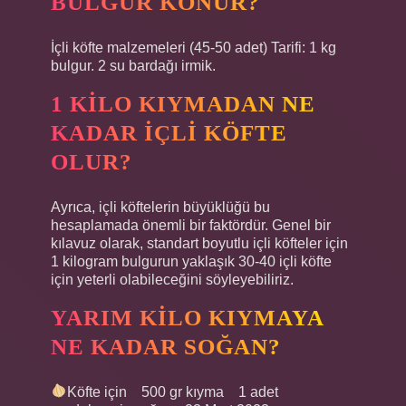
BULGUR KONUR?
İçli köfte malzemeleri (45-50 adet) Tarifi: 1 kg
bulgur. 2 su bardağı irmik.
1 KILO KIYMADAN NE
KADAR IÇLI KÖFTE
OLUR?
Ayrıca, içli köftelerin büyüklüğü bu
hesaplamada önemli bir faktördür. Genel bir
kılavuz olarak, standart boyutlu içli köfteler için
1 kilogram bulgurun yaklaşık 30-40 içli köfte
için yeterli olabileceğini söyleyebiliriz.
YARIM KILO KIYMAYA
NE KADAR SOĞAN?
Köfte için⠀ 500 gr kıyma⠀ 1 adet