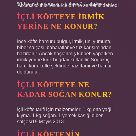
* 1,5 çay bardağı ince bulgur. * 1 kilo kıyma.
Access to this resource on the server is denied!
İÇLI KÖFTEYE IRMIK
YERINE NE KONUR?
İnce köfte hamuru bulgur, irmik, un, yumurta,
biber salçası, baharatlar ve tuz karışımından
hazırlanır. Ancak haşlanmış kibbeh yaparken
irmik yerine kırık buğday kullanılır. Soğuk iç
harcı kuru köfte şeklinde hazırlanır ve hamur
doldurulur.
İÇLI KÖFTEYE NE
KADAR SOĞAN KONUR?
İçli köfte tarifi için malzemeler: 1 kg orta yağlı
kıyma. 1 kg soğan. 1 yemek kaşığı biber
salçası19 Mayıs 2013
İÇLI KÖFTENIN