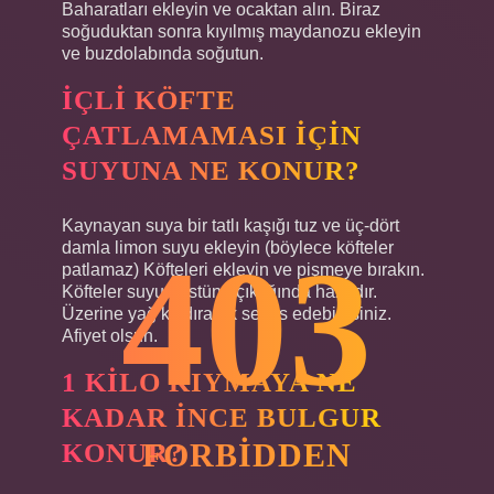
Baharatları ekleyin ve ocaktan alın. Biraz
soğuduktan sonra kıyılmış maydanozu ekleyin
ve buzdolabında soğutun.
İÇLI KÖFTE
ÇATLAMAMASI IÇIN
SUYUNA NE KONUR?
Kaynayan suya bir tatlı kaşığı tuz ve üç-dört
403
damla limon suyu ekleyin (böylece köfteler
patlamaz) Köfteleri ekleyin ve pişmeye bırakın.
Köfteler suyun üstüne çıktığında hazırdır.
Üzerine yağ kızdırarak servis edebilirsiniz.
Afiyet olsun.
1 KILO KIYMAYA NE
KADAR INCE BULGUR
FORBIDDEN
KONUR?