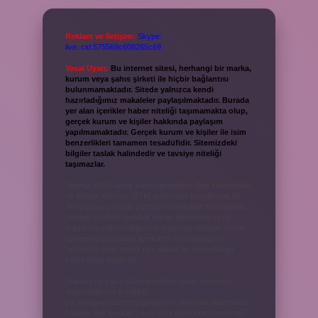
Reklam ve İletişim:
Skype:
live:.cid.575569c608265c69
Yasal Uyarı:
Bu internet sitesi, herhangi bir marka,
kurum veya şahıs şirketi ile hiçbir bağlantısı
bulunmamaktadır. Sitede yalnızca kendi
hazırladığımız makaleler paylaşılmaktadır. Burada
yer alan içerikler haber niteliği taşımamakta olup,
gerçek kurum ve kişiler hakkında paylaşım
yapılmamaktadır. Gerçek kurum ve kişiler ile isim
benzerlikleri tamamen tesadüfidir. Sitemizdeki
bilgiler taslak halindedir ve tavsiye niteliği
taşımazlar.
Sitemiz, 5651 Sayılı Kanun gereğince Bilgi Teknolojileri
ve İletişim Kurumu (BTK) tarafından onaylanmış bir
Yer Sağlayıcı olarak hizmet vermektedir. Bu nedenle,
sitedeki içerikleri proaktif olarak denetleme veya
araştırma yükümlülüğümüz bulunmamaktadır. Ancak,
üyelerimiz yazdıkları içeriklerin sorumluluğunu
taşımakta olup, siteye üye olarak bu sorumluluğu
kabul etmiş sayılırlar.
Hukuka ve yasal düzenlemelere aykırı olduğunu
düşündüğünüz içerikleri,
backlinkpanelicomtr@gmail.com
adresine bildirmeniz
halinde, ilgili içerikler yasal süre içerisinde sitemizden