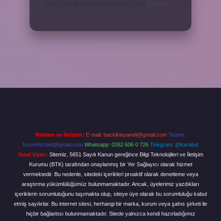
1513 Tarihli Ilk Dünya Haritasını Kim Çizdi
için
admin
Reklam ve İletişim:
E-mail:
backlinkpaneli@gmail.com
Teams:
forumhizmeti@gmail.com
Whatsapp: 0262 606 0 726
Telegram: @karabul
Yasal Uyarı:
Sitemiz, 5651 Sayılı Kanun gereğince Bilgi Teknolojileri ve İletişim
Kurumu (BTK) tarafından onaylanmış bir Yer Sağlayıcı olarak hizmet
vermektedir. Bu nedenle, sitedeki içerikleri proaktif olarak denetleme veya
araştırma yükümlülüğümüz bulunmamaktadır. Ancak, üyelerimiz yazdıkları
içeriklerin sorumluluğunu taşımakta olup, siteye üye olarak bu sorumluluğu kabul
etmiş sayılırlar. Bu internet sitesi, herhangi bir marka, kurum veya şahıs şirketi ile
hiçbir bağlantısı bulunmamaktadır. Sitede yalnızca kendi hazırladığımız