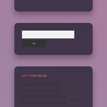
kaldırılacaktır.
Arama
SON YORUMLAR
Kumun Ve Zuhûr Teorisi Kime Ait
için
admin
Kumun Ve Zuhûr Teorisi Kime Ait
için
Savaş
Ana Fikir Ve Ana Düşünce Aynı Şey Mi
için
admin
Ana Fikir Ve Ana Düşünce Aynı Şey Mi
için
Duygu