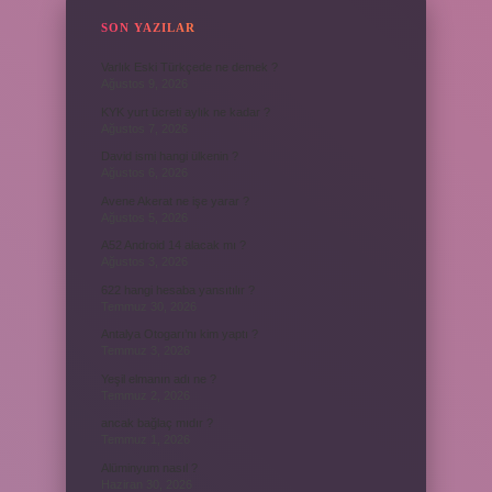
SON YAZILAR
Varlık Eski Türkçede ne demek ?
Ağustos 9, 2026
KYK yurt ücreti aylık ne kadar ?
Ağustos 7, 2026
David ismi hangi ülkenin ?
Ağustos 6, 2026
Avene Akerat ne işe yarar ?
Ağustos 5, 2026
A52 Android 14 alacak mı ?
Ağustos 3, 2026
622 hangi hesaba yansıtılır ?
Temmuz 30, 2026
Antalya Otogarı’nı kim yaptı ?
Temmuz 3, 2026
Yeşil elmanın adı ne ?
Temmuz 2, 2026
ancak bağlaç mıdır ?
Temmuz 1, 2026
Alüminyum nasıl ?
Haziran 30, 2026