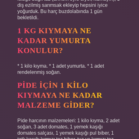
diş ezilmiş sarımsak ekleyip hepsini iyice
yoğurduk. Bu harç buzdolabında 1 gün
bekletildi.
1 KG KIYMAYA NE
KADAR YUMURTA
KONULUR?
* 1 kilo kıyma. * 1 adet yumurta. * 1 adet
rendelenmiş soğan.
PIDE IÇIN 1 KILO
KIYMAYA NE KADAR
MALZEME GIDER?
Pide harcının malzemeleri: 1 kilo kıyma, 2 adet
soğan, 3 adet domates, 1 yemek kaşığı
domates salçası, 1 yemek kaşığı pul biber, 1