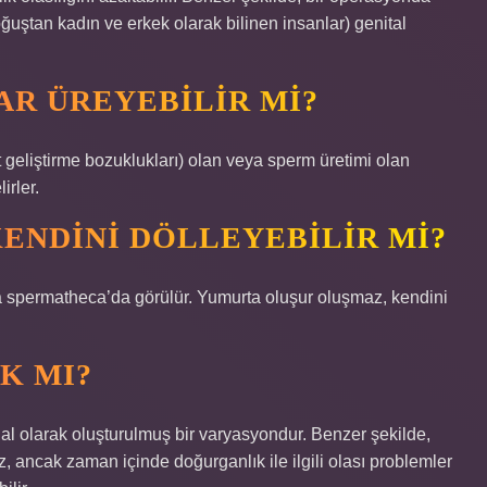
doğuştan kadın ve erkek olarak bilinen insanlar) genital
R ÜREYEBILIR MI?
 geliştirme bozuklukları) olan veya sperm üretimi olan
irler.
ENDINI DÖLLEYEBILIR MI?
a spermatheca’da görülür. Yumurta oluşur oluşmaz, kendini
K MI?
oğal olarak oluşturulmuş bir varyasyondur. Benzer şekilde,
ez, ancak zaman içinde doğurganlık ile ilgili olası problemler