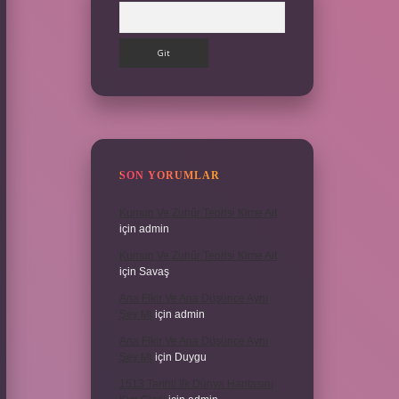
Arama
SON YORUMLAR
Kumun Ve Zuhûr Teorisi Kime Ait
için
admin
Kumun Ve Zuhûr Teorisi Kime Ait
için
Savaş
Ana Fikir Ve Ana Düşünce Aynı
Şey Mi
için
admin
Ana Fikir Ve Ana Düşünce Aynı
Şey Mi
için
Duygu
1513 Tarihli Ilk Dünya Haritasını