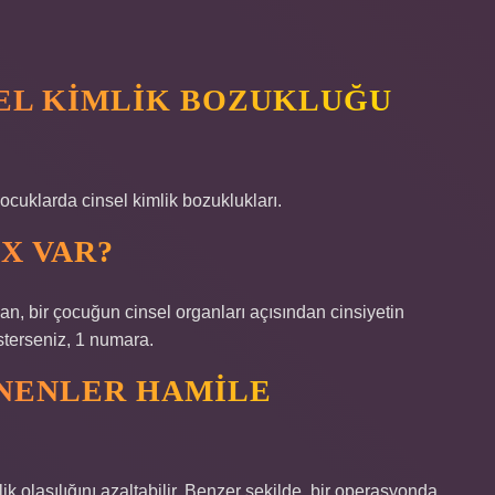
EL KIMLIK BOZUKLUĞU
cuklarda cinsel kimlik bozuklukları.
X VAR?
n, bir çocuğun cinsel organları açısından cinsiyetin
isterseniz, 1 numara.
NENLER HAMILE
k olasılığını azaltabilir. Benzer şekilde, bir operasyonda