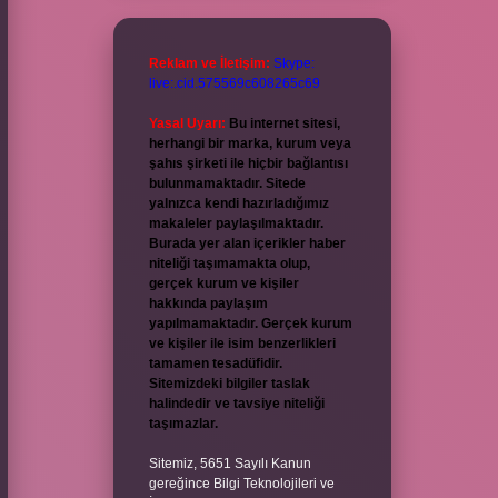
Reklam ve İletişim:
Skype:
live:.cid.575569c608265c69
Yasal Uyarı:
Bu internet sitesi,
herhangi bir marka, kurum veya
şahıs şirketi ile hiçbir bağlantısı
bulunmamaktadır. Sitede
yalnızca kendi hazırladığımız
makaleler paylaşılmaktadır.
Burada yer alan içerikler haber
niteliği taşımamakta olup,
gerçek kurum ve kişiler
hakkında paylaşım
yapılmamaktadır. Gerçek kurum
ve kişiler ile isim benzerlikleri
tamamen tesadüfidir.
Sitemizdeki bilgiler taslak
halindedir ve tavsiye niteliği
taşımazlar.
Sitemiz, 5651 Sayılı Kanun
gereğince Bilgi Teknolojileri ve