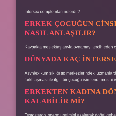
Intersex semptomları nelerdir?
ERKEK ÇOCUĞUN CINS
NASIL ANLAŞILIR?
Kavşakta meslektaşlarıyla oynamayı tercih eden ço
DÜNYADA KAÇ INTERSE
Asyniexikum sıklığı tıp merkezlerindeki uzmanlarda
farklılaşması ile ilgili bir çocuğu isimlendirmesini 
ERKEKTEN KADINA DÖ
KALABILIR MI?
Testosteron, sperm üretimini azaltarak doğal gebeli