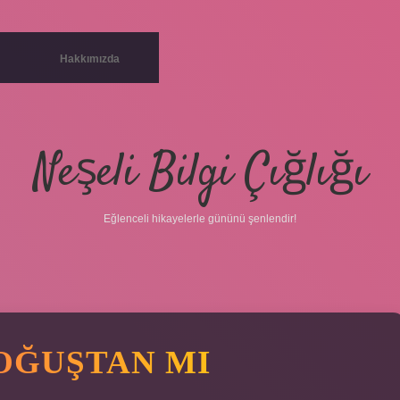
Hakkımızda
Neşeli Bilgi Çığlığı
Eğlenceli hikayelerle gününü şenlendir!
OĞUŞTAN MI