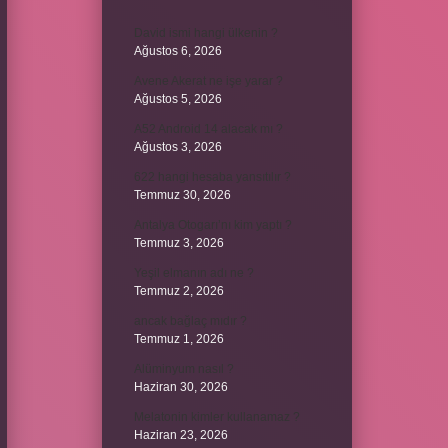
David ismi hangi ülkenin ?
Ağustos 6, 2026
Avene Akerat ne işe yarar ?
Ağustos 5, 2026
A52 Android 14 alacak mı ?
Ağustos 3, 2026
622 hangi hesaba yansıtılır ?
Temmuz 30, 2026
Antalya Otogarı’nı kim yaptı ?
Temmuz 3, 2026
Yeşil elmanın adı ne ?
Temmuz 2, 2026
ancak bağlaç mıdır ?
Temmuz 1, 2026
Alüminyum nasıl ?
Haziran 30, 2026
Melatonin kimler kullanamaz ?
Haziran 23, 2026