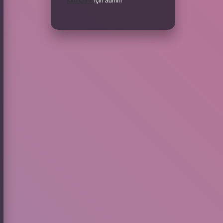
Kim Çizdi
için
admin