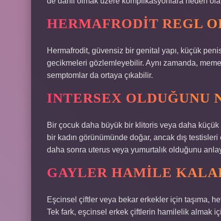
de dahil olmak üzere komplikasyonlara neden olabi
HERMAFRODIT REGL O
Hermafrodit, güvensiz bir genital yapı, küçük penis
gecikmeleri gözlemleyebilir. Aynı zamanda, meme ge
semptomlar da ortaya çıkabilir.
INTERSEX OLDUĞUNU N
Bir çocuk daha büyük bir klitoris veya daha küçük v
bir kadın görünümünde doğar, ancak dış testisleri
daha sonra uterus veya yumurtalık olduğunu anlaya
GAYLER HAMILE KALAB
Eşcinsel çiftler veya bekar erkekler için taşıma, het
Tek fark, eşcinsel erkek çiftlerin hamilelik almak iç