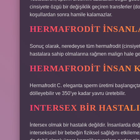
cinsiyete özgü bir değişiklik geçiren transferler (
koşullardan sonra hamile kalamazlar.
HERMAFRODIT INSANLA
Sonuç olarak, neredeyse tüm hermafrodit (cinsiyet
hastalara sahip olmalarına rağmen malign hale gel
HERMAFRODIT INSAN K
Hermafrodit C. eleganta sperm üretimi başlangıçt
dölleyebilir ve 350’ye kadar yavru üretebilir.
INTERSEX BIR HASTALI
İntersex olmak bir hastalık değildir. İnsanlarda d
interseksüel bir bebeğin fiziksel sağlığını etkilem