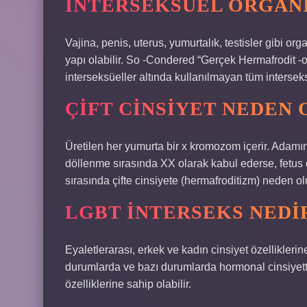
INTERSEKSÜEL ORGANI
Vajina, penis, uterus, yumurtalık, testisler gibi orga
yapı olabilir. So -Condered “Gerçek Hermafrodit -o
interseksüeller altında kullanılmayan tüm interseks
ÇIFT CINSIYET NEDEN 
Üretilen her yumurta bir x kromozom içerir. Adam
döllenme sırasında XX olarak kabul ederse, fetus 
sırasında çifte cinsiyete (hermafroditizm) neden ol
LGBT INTERSEKS NEDI
Eyaletlerarası, erkek ve kadın cinsiyet özellikleri
durumlarda ve bazı durumlarda hormonal cinsiyette 
özelliklerine sahip olabilir.