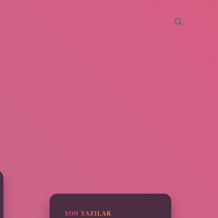
SIDEBAR
vdcasino giriş
SON YAZILAR