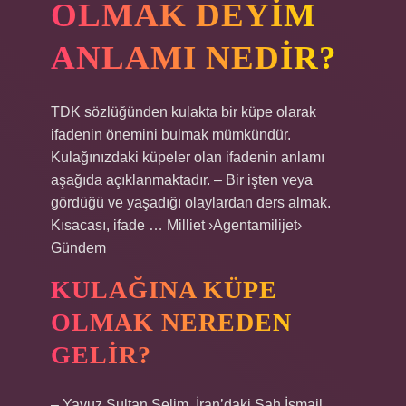
OLMAK DEYIM
ANLAMI NEDIR?
TDK sözlüğünden kulakta bir küpe olarak
ifadenin önemini bulmak mümkündür.
Kulağınızdaki küpeler olan ifadenin anlamı
aşağıda açıklanmaktadır. – Bir işten veya
gördüğü ve yaşadığı olaylardan ders almak.
Kısacası, ifade … Milliet ›Agentamilijet›
Gündem
KULAĞINA KÜPE
OLMAK NEREDEN
GELIR?
– Yavuz Sultan Selim, İran’daki Şah İsmail