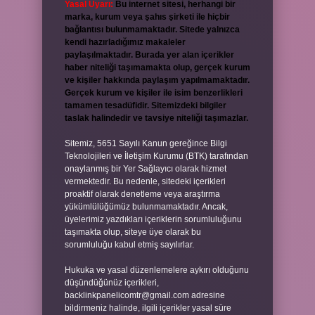
Yasal Uyarı:
Bu internet sitesi, herhangi bir
marka, kurum veya şahıs şirketi ile hiçbir
bağlantısı bulunmamaktadır. Sitede yalnızca
kendi hazırladığımız makaleler
paylaşılmaktadır. Burada yer alan içerikler
haber niteliği taşımamakta olup, gerçek kurum
ve kişiler hakkında paylaşım yapılmamaktadır.
Gerçek kurum ve kişiler ile isim benzerlikleri
tamamen tesadüfidir. Sitemizdeki bilgiler
taslak halindedir ve tavsiye niteliği taşımazlar.
Sitemiz, 5651 Sayılı Kanun gereğince Bilgi
Teknolojileri ve İletişim Kurumu (BTK) tarafından
onaylanmış bir Yer Sağlayıcı olarak hizmet
vermektedir. Bu nedenle, sitedeki içerikleri
proaktif olarak denetleme veya araştırma
yükümlülüğümüz bulunmamaktadır. Ancak,
üyelerimiz yazdıkları içeriklerin sorumluluğunu
taşımakta olup, siteye üye olarak bu
sorumluluğu kabul etmiş sayılırlar.
Hukuka ve yasal düzenlemelere aykırı olduğunu
düşündüğünüz içerikleri,
backlinkpanelicomtr@gmail.com
adresine
bildirmeniz halinde, ilgili içerikler yasal süre