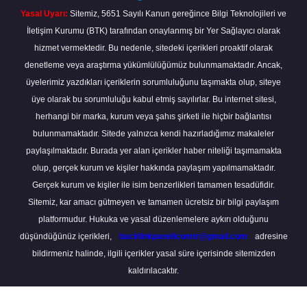
Yasal Uyarı:
Sitemiz, 5651 Sayılı Kanun gereğince Bilgi Teknolojileri ve
İletişim Kurumu (BTK) tarafından onaylanmış bir Yer Sağlayıcı olarak
hizmet vermektedir. Bu nedenle, sitedeki içerikleri proaktif olarak
denetleme veya araştırma yükümlülüğümüz bulunmamaktadır. Ancak,
üyelerimiz yazdıkları içeriklerin sorumluluğunu taşımakta olup, siteye
üye olarak bu sorumluluğu kabul etmiş sayılırlar. Bu internet sitesi,
herhangi bir marka, kurum veya şahıs şirketi ile hiçbir bağlantısı
bulunmamaktadır. Sitede yalnızca kendi hazırladığımız makaleler
paylaşılmaktadır. Burada yer alan içerikler haber niteliği taşımamakta
olup, gerçek kurum ve kişiler hakkında paylaşım yapılmamaktadır.
Gerçek kurum ve kişiler ile isim benzerlikleri tamamen tesadüfidir.
Sitemiz, kar amacı gütmeyen ve tamamen ücretsiz bir bilgi paylaşım
platformudur. Hukuka ve yasal düzenlemelere aykırı olduğunu
düşündüğünüz içerikleri,
backlinkpanelicomtr@gmail.com
adresine
bildirmeniz halinde, ilgili içerikler yasal süre içerisinde sitemizden
kaldırılacaktır.
Scro