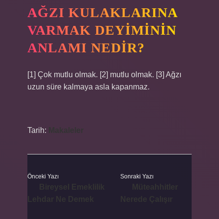
AĞZI KULAKLARINA
VARMAK DEYIMININ
ANLAMI NEDIR?
[1] Çok mutlu olmak. [2] mutlu olmak. [3] Ağzı
uzun süre kalmaya asla kapanmaz.
Tarih:
Makaleler
Önceki Yazı
Sonraki Yazı
Bireysel Emeklilik
Müteahhitler
Lehdar Ne Demek
Nerede Çalışır