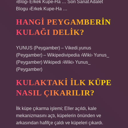
›Blog› Erkek Kupe-Ha … Son Sanat Adalet
Blogu ›Erkek Kupe-Ha …
HANGI PEYGAMBERIN
KULAĞI DELIK?
YUNUS (Peygamber) – Vikedi.yunus
(Peygamber) – Wikipedivipedia ›Wiki› Yunus_
(Peygamber) Wikipedi ›Wiki› Yunus_
(Peygamber)
KULAKTAKI ILK KÜPE
NASIL ÇIKARILIR?
İlk küpe çıkarma işlemi; Eller açıldı, kale
mekanizmasını açtı, küpelerin önünden ve
arkasından hafifçe çaldı ve küpeleri çıkardı.