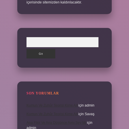
içerisinde sitemizden kaldırılacaktır.
Arama
SON YORUMLAR
Kumun Ve Zuhûr Teorisi Kime Ait
için
admin
Kumun Ve Zuhûr Teorisi Kime Ait
için
Savaş
Ana Fikir Ve Ana Düşünce Aynı Şey Mi
için
admin