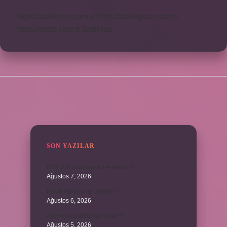
https://safderun.com.tr
https://sokoglam.com.tr
https://sinto.com.tr
Sitemap
SIDEBAR
SON YAZILAR
KYK yurt ücreti aylık ne kadar ?
Ağustos 7, 2026
David ismi hangi ülkenin ?
Ağustos 6, 2026
Avene Akerat ne işe yarar ?
Ağustos 5, 2026