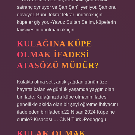
satranç oynuyor ve Şah Şah’ı yeniyor. Şah onu
dövüyor. Bunu tekrar tekrar unutmak için
küpeler giyiyor. -Yavuz Sultan Selim, küpelerin
tavsiyesini unutmamak için.
KULAĞINA KÜPE
OLMAK IFADESI
ATASÖZÜ MÜDÜR?
Kulakta olma seti, antik çağdan günümüze
hayatta kalan ve günlük yaşamda yaygın olan
bir ifade. Kulağınızda küpe olmanın ifadesi
genellikle akılda olan bir şeyi öğretme ihtiyacını
ifade eden bir ifadedir.22 Nisan 2024 Küpe ne
cümle? Kısacası … CNN Türk ›Pedagogu
KULAK OLMAK