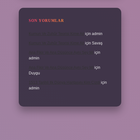
SON YORUMLAR
Kumun Ve Zuhûr Teorisi Kime Ait
için
admin
Kumun Ve Zuhûr Teorisi Kime Ait
için
Savaş
Ana Fikir Ve Ana Düşünce Aynı Şey Mi
için
admin
Ana Fikir Ve Ana Düşünce Aynı Şey Mi
için
Duygu
1513 Tarihli Ilk Dünya Haritasını Kim Çizdi
için
admin