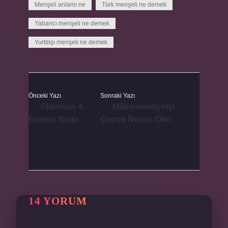
Menşeli anlamı ne
Türk menşeli ne demek
Yabancı menşeli ne demek
Yurtdışı menşeli ne demek
Önceki Yazı
Sonraki Yazı
Platonun 4
Mükemmeliyetçi
Erdemi Nedir
Çocuk Neden Olur
14 YORUM