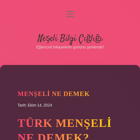
menüyü
aç
Anasayfa
Neşeli Bilgi Çığlığı
Gizlilik Politikası
Eğlenceli hikayelerle gününü şenlendir!
Yasal Uyarı
Hakkımızda
MENŞELI NE DEMEK
Tarih: Ekim 14, 2024
TÜRK MENŞELI
NE DEMEK?