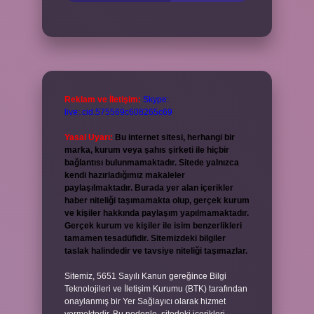
Reklam ve İletişim:
Skype:
live:.cid.575569c608265c69
Yasal Uyarı:
Bu internet sitesi, herhangi bir
marka, kurum veya şahıs şirketi ile hiçbir
bağlantısı bulunmamaktadır. Sitede yalnızca
kendi hazırladığımız makaleler
paylaşılmaktadır. Burada yer alan içerikler
haber niteliği taşımamakta olup, gerçek kurum
ve kişiler hakkında paylaşım yapılmamaktadır.
Gerçek kurum ve kişiler ile isim benzerlikleri
tamamen tesadüfidir. Sitemizdeki bilgiler
taslak halindedir ve tavsiye niteliği taşımazlar.
Sitemiz, 5651 Sayılı Kanun gereğince Bilgi
Teknolojileri ve İletişim Kurumu (BTK) tarafından
onaylanmış bir Yer Sağlayıcı olarak hizmet