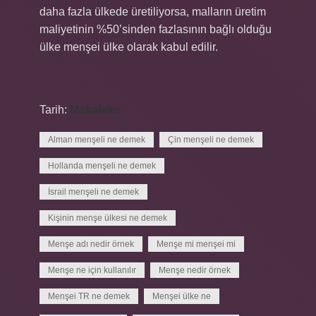
daha fazla ülkede üretiliyorsa, malların üretim
maliyetinin %50’sinden fazlasının bağlı olduğu
ülke menşei ülke olarak kabul edilir.
Tarih:
Makaleler
Alman menşeli ne demek
Çin menşeli ne demek
Hollanda menşeli ne demek
İsrail menşeli ne demek
Kişinin menşe ülkesi ne demek
Menşe adı nedir örnek
Menşe mi menşei mi
Menşe ne için kullanılır
Menşe nedir örnek
Menşei TR ne demek
Menşei ülke ne