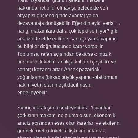
Yani, “İsyankar” gibi bir şarkının makamı
hakkında net bilgi olmayışı, gelecekte veri
altyapısı güçlendiğinde avantaj ya da
dezavantaja dönüşebilir. Eğer dinleyici verisi →
hangi makamlara daha çok tepki veriliyor? gibi
analizlerle elde edilirse, sanatçı ya da yapımcı
bu bilgiler doğrultusunda karar verebilir.
Toplumsal refah açısından bakarsak: müzik
üretimi ve tüketimi arttıkça kültürel çeşitlilik ve
sanatçı kazancı artar. Ancak pazardaki
yoğunlaşma (birkaç büyük yapımcı‑platformun
hâkimiyeti) refahın eşit dağılmasını
engelleyebilir.
Sonuç olarak şunu söyleyebiliriz: “İsyankar”
şarkısının makamı ne olursa olsun, ekonomik
analiz açısından esas olan kararları ve etkilerini
görmek; üretici‑tüketici ilişkisini anlamak;