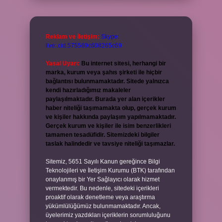
Reklam ve İletişim:
Skype:
live:.cid.575569c608265c69
Yasal Uyarı:
Bu internet sitesi, herhangi bir
marka, kurum veya şahıs şirketi ile hiçbir
bağlantısı bulunmamaktadır. Sitede yalnızca
kendi hazırladığımız makaleler
paylaşılmaktadır. Burada yer alan içerikler
haber niteliği taşımamakta olup, gerçek kurum
ve kişiler hakkında paylaşım yapılmamaktadır.
Gerçek kurum ve kişiler ile isim benzerlikleri
tamamen tesadüfidir. Sitemizdeki bilgiler
taslak halindedir ve tavsiye niteliği taşımazlar.
Sitemiz, 5651 Sayılı Kanun gereğince Bilgi
Teknolojileri ve İletişim Kurumu (BTK) tarafından
onaylanmış bir Yer Sağlayıcı olarak hizmet
vermektedir. Bu nedenle, sitedeki içerikleri
proaktif olarak denetleme veya araştırma
yükümlülüğümüz bulunmamaktadır. Ancak,
üyelerimiz yazdıkları içeriklerin sorumluluğunu