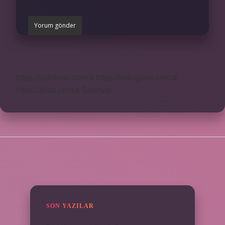
https://safderun.com.tr
https://sokoglam.com.tr
https://sinto.com.tr
Sitemap
SIDEBAR
SON YAZILAR