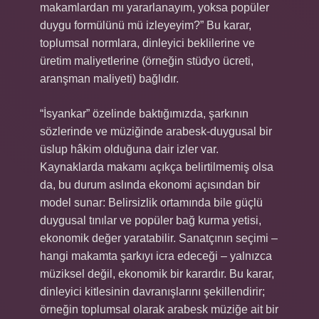
makamlardan mı yararlanayım, yoksa popüler
duygu formülünü mü izleyeyim?” Bu karar,
toplumsal normlara, dinleyici beklilerine ve
üretim maliyetlerine (örneğin stüdyo ücreti,
aranşman maliyeti) bağlıdır.
“İsyankar” özelinde baktığımızda, şarkının
sözlerinde ve müziğinde arabesk‑duygusal bir
üslup hâkim olduğuna dair izler var.
Kaynaklarda makamı açıkça belirtilmemiş olsa
da, bu durum aslında ekonomi açısından bir
model sunar: Belirsizlik ortamında bile güçlü
duygusal tınılar ve popüler bağ kurma yetisi,
ekonomik değer yaratabilir. Sanatçının seçimi –
hangi makamta şarkıyı icra edeceği – yalnızca
müziksel değil, ekonomik bir karardır. Bu karar,
dinleyici kitlesinin davranışlarını şekillendirir;
örneğin toplumsal olarak arabesk müziğe ait bir