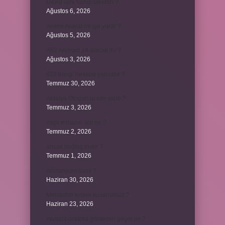
David ismi hangi ülkenin ?
Ağustos 6, 2026
Avene Akerat ne işe yarar ?
Ağustos 5, 2026
A52 Android 14 alacak mı ?
Ağustos 3, 2026
622 hangi hesaba yansıtılır ?
Temmuz 30, 2026
Antalya Otogarı’nı kim yaptı ?
Temmuz 3, 2026
Yeşil elmanın adı ne ?
Temmuz 2, 2026
ancak bağlaç mıdır ?
Temmuz 1, 2026
Alüminyum nasıl ?
Haziran 30, 2026
Melatonin kimler kullanamaz ?
Haziran 23, 2026
Alveolit doktora gitmeden geçer mi ?