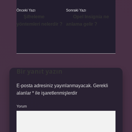
Önceki Yazı
Sonraki Yazı
Şifreleme
Opel Insignia ne
yöntemleri nelerdir ?
anlama gelir ?
Bir yanıt yazın
E-posta adresiniz yayınlanmayacak.
Gerekli
alanlar
*
ile işaretlenmişlerdir
Yorum