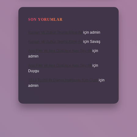
SON YORUMLAR
Kumun Ve Zuhûr Teorisi Kime Ait
için
admin
Kumun Ve Zuhûr Teorisi Kime Ait
için
Savaş
Ana Fikir Ve Ana Düşünce Aynı Şey Mi
için
admin
Ana Fikir Ve Ana Düşünce Aynı Şey Mi
için
Duygu
1513 Tarihli Ilk Dünya Haritasını Kim Çizdi
için
admin