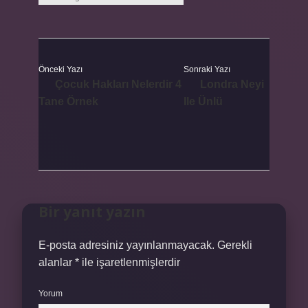
Önceki Yazı
Sonraki Yazı
Çocuk Hakları Nelerdir 4
Londra Neyi
Tane Örnek
Ile Ünlü
Bir yanıt yazın
E-posta adresiniz yayınlanmayacak.
Gerekli
alanlar
*
ile işaretlenmişlerdir
Yorum