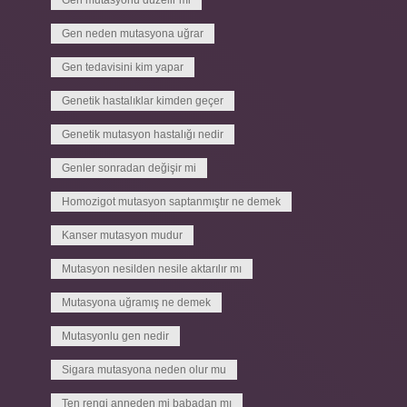
Gen mutasyonu düzelir mi
Gen neden mutasyona uğrar
Gen tedavisini kim yapar
Genetik hastalıklar kimden geçer
Genetik mutasyon hastalığı nedir
Genler sonradan değişir mi
Homozigot mutasyon saptanmıştır ne demek
Kanser mutasyon mudur
Mutasyon nesilden nesile aktarılır mı
Mutasyona uğramış ne demek
Mutasyonlu gen nedir
Sigara mutasyona neden olur mu
Ten rengi anneden mi babadan mı