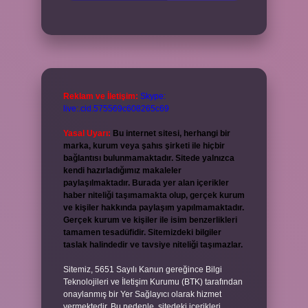
Reklam ve İletişim:
Skype:
live:.cid.575569c608265c69
Yasal Uyarı:
Bu internet sitesi, herhangi bir
marka, kurum veya şahıs şirketi ile hiçbir
bağlantısı bulunmamaktadır. Sitede yalnızca
kendi hazırladığımız makaleler
paylaşılmaktadır. Burada yer alan içerikler
haber niteliği taşımamakta olup, gerçek kurum
ve kişiler hakkında paylaşım yapılmamaktadır.
Gerçek kurum ve kişiler ile isim benzerlikleri
tamamen tesadüfidir. Sitemizdeki bilgiler
taslak halindedir ve tavsiye niteliği taşımazlar.
Sitemiz, 5651 Sayılı Kanun gereğince Bilgi
Teknolojileri ve İletişim Kurumu (BTK) tarafından
onaylanmış bir Yer Sağlayıcı olarak hizmet
vermektedir. Bu nedenle, sitedeki içerikleri