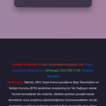
iriş
Reklam ve İletişim:
E-mail:
backlinkpaneli@gmail.com
Teams:
forumhizmeti@gmail.com
Whatsapp: 0262 606 0 726
Telegram:
@karabul
Yasal Uyarı:
Sitemiz, 5651 Sayılı Kanun gereğince Bilgi Teknolojileri ve
İletişim Kurumu (BTK) tarafından onaylanmış bir Yer Sağlayıcı olarak
hizmet vermektedir. Bu nedenle, sitedeki içerikleri proaktif olarak
denetleme veya araştırma yükümlülüğümüz bulunmamaktadır. Ancak,