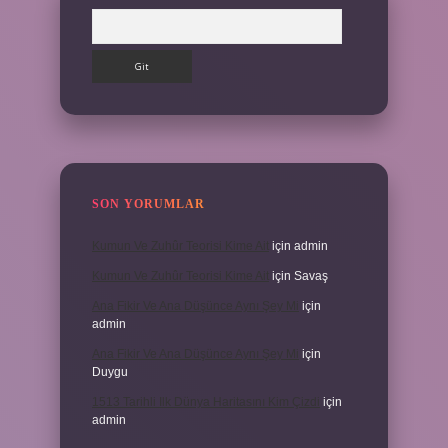
Arama
SON YORUMLAR
Kumun Ve Zuhûr Teorisi Kime Ait
için
admin
Kumun Ve Zuhûr Teorisi Kime Ait
için
Savaş
Ana Fikir Ve Ana Düşünce Aynı Şey Mi
için
admin
Ana Fikir Ve Ana Düşünce Aynı Şey Mi
için
Duygu
1513 Tarihli Ilk Dünya Haritasını Kim Çizdi
için
admin