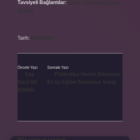
Tavsiyeli Bağlantılar:
Garig Türkiyede Nerede
Görülür
Tarih:
Makaleler
Önceki Yazı
Sonraki Yazı
Çay
Finlandiya Neden Dünyanın
Nasıl Bir
En Iyi Eğitim Sistemine Sahip
Bitkidir