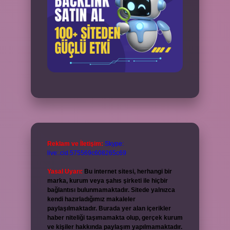
Reklam ve İletişim:
Skype:
live:.cid.575569c608265c69
Yasal Uyarı:
Bu internet sitesi, herhangi bir
marka, kurum veya şahıs şirketi ile hiçbir
bağlantısı bulunmamaktadır. Sitede yalnızca
kendi hazırladığımız makaleler
paylaşılmaktadır. Burada yer alan içerikler
haber niteliği taşımamakta olup, gerçek kurum
ve kişiler hakkında paylaşım yapılmamaktadır.