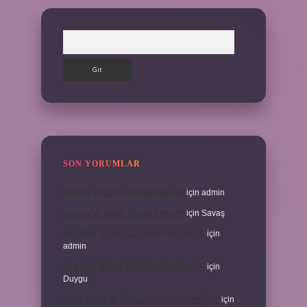
Arama
SON YORUMLAR
Kumun Ve Zuhûr Teorisi Kime Ait
için
admin
Kumun Ve Zuhûr Teorisi Kime Ait
için
Savaş
Ana Fikir Ve Ana Düşünce Aynı Şey Mi
için
admin
Ana Fikir Ve Ana Düşünce Aynı Şey Mi
için
Duygu
1513 Tarihli Ilk Dünya Haritasını Kim Çizdi
için