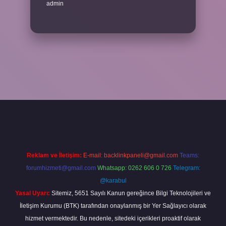
admin
no giriş
Reklam ve İletişim:
E-mail:
backlinkpaneli@gmail.com
Teams:
forumhizmeti@gmail.com
Whatsapp: 0262 606 0 726
Telegram:
@karabul
Yasal Uyarı:
Sitemiz, 5651 Sayılı Kanun gereğince Bilgi Teknolojileri ve
İletişim Kurumu (BTK) tarafından onaylanmış bir Yer Sağlayıcı olarak
hizmet vermektedir. Bu nedenle, sitedeki içerikleri proaktif olarak