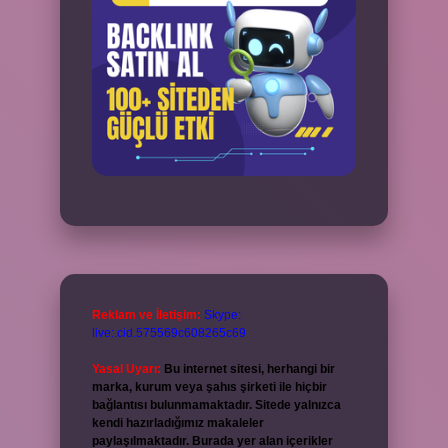
Reklam ve İletişim:
Skype:
live:.cid.575569c608265c69
Yasal Uyarı:
Bu internet sitesi, herhangi bir
marka, kurum veya şahıs şirketi ile hiçbir
bağlantısı bulunmamaktadır. Sitede yalnızca
kendi hazırladığımız makaleler
paylaşılmaktadır. Burada yer alan içerikler