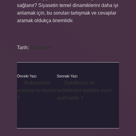
sağlanır? Siyasetin temel dinamiklerini daha iyi
anlamak için, bu soruları tartışmak ve cevaplar
aramak oldukça önemlidir.
Tarih:
Makaleler
Önceki Yazı
Sonraki Yazı
Rakamların
Öyküleyici ve
arasına ne konur
betimleyici anlatım nasıl
?
ayırt edilir ?