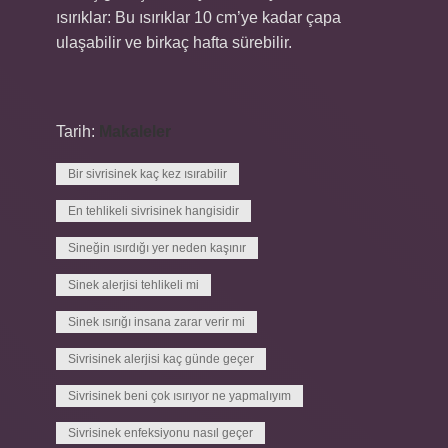
ısırıklar: Bu ısırıklar 10 cm’ye kadar çapa
ulaşabilir ve birkaç hafta sürebilir.
Tarih:
Makaleler
Bir sivrisinek kaç kez ısırabilir
En tehlikeli sivrisinek hangisidir
Sineğin ısırdığı yer neden kaşınır
Sinek alerjisi tehlikeli mi
Sinek ısırığı insana zarar verir mi
Sivrisinek alerjisi kaç günde geçer
Sivrisinek beni çok ısırıyor ne yapmalıyım
Sivrisinek enfeksiyonu nasıl geçer