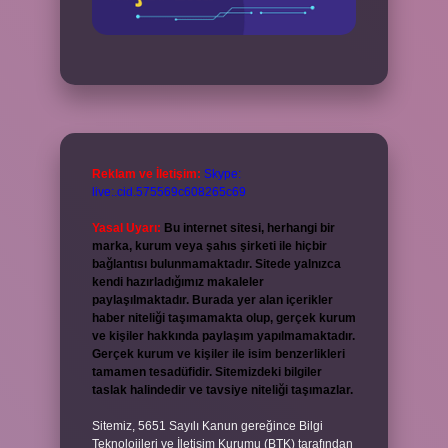
Reklam ve İletişim:
Skype:
live:.cid.575569c608265c69
Yasal Uyarı:
Bu internet sitesi, herhangi bir
marka, kurum veya şahıs şirketi ile hiçbir
bağlantısı bulunmamaktadır. Sitede yalnızca
kendi hazırladığımız makaleler
paylaşılmaktadır. Burada yer alan içerikler
haber niteliği taşımamakta olup, gerçek kurum
ve kişiler hakkında paylaşım yapılmamaktadır.
Gerçek kurum ve kişiler ile isim benzerlikleri
tamamen tesadüfidir. Sitemizdeki bilgiler
taslak halindedir ve tavsiye niteliği taşımazlar.
Sitemiz, 5651 Sayılı Kanun gereğince Bilgi
Teknolojileri ve İletişim Kurumu (BTK) tarafından