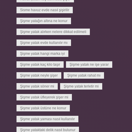
Sisme havuz evde nasıl şişirilir
Şişme yatağın altına ne konur
Şişme yatak alırken nelere dikkat edilmeli
Şişme yatak evde kullanılır mı
Şişme yatak hangi marka iyi
Şişme yatak kaç kilo taşır
Şişme yatak ne işe yarar
Şişme yatak neyle şişer
Şişme yatak rahat mı
Şişme yatak söner mi
Şişme yatak terletir mi
Şişme yatak üfleyerek şişer mi
Şişme yatak üstüne ne konur
Şişme yatak yaması nasıl kullanılır
Şişme yataktaki delik nasıl bulunur