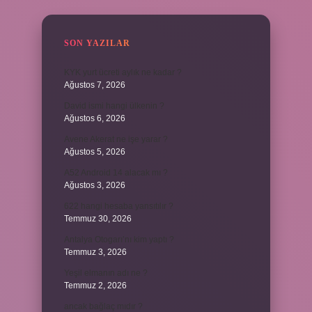
SON YAZILAR
KYK yurt ücreti aylık ne kadar ?
Ağustos 7, 2026
David ismi hangi ülkenin ?
Ağustos 6, 2026
Avene Akerat ne işe yarar ?
Ağustos 5, 2026
A52 Android 14 alacak mı ?
Ağustos 3, 2026
622 hangi hesaba yansıtılır ?
Temmuz 30, 2026
Antalya Otogarı’nı kim yaptı ?
Temmuz 3, 2026
Yeşil elmanın adı ne ?
Temmuz 2, 2026
ancak bağlaç mıdır ?