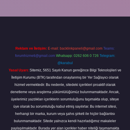
iriş
Reklam ve İletişim:
E-mail:
backlinkpaneli@gmail.com
Teams:
forumhizmeti@gmail.com
Whatsapp: 0262 606 0 726
Telegram:
@karabul
Yasal Uyarı:
Sitemiz, 5651 Sayılı Kanun gereğince Bilgi Teknolojileri ve
İletişim Kurumu (BTK) tarafından onaylanmış bir Yer Sağlayıcı olarak
hizmet vermektedir. Bu nedenle, sitedeki içerikleri proaktif olarak
denetleme veya araştırma yükümlülüğümüz bulunmamaktadır. Ancak,
üyelerimiz yazdıkları içeriklerin sorumluluğunu taşımakta olup, siteye
üye olarak bu sorumluluğu kabul etmiş sayılırlar. Bu internet sitesi,
herhangi bir marka, kurum veya şahıs şirketi ile hiçbir bağlantısı
bulunmamaktadır. Sitede yalnızca kendi hazırladığımız makaleler
paylaşılmaktadır. Burada yer alan içerikler haber niteliği taşımamakta