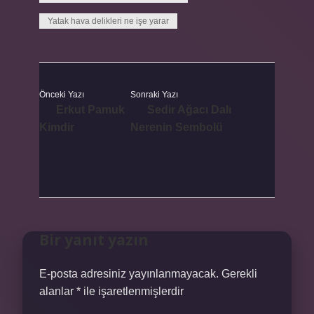
Yatak hava delikleri ne işe yarar
Önceki Yazı
Sonraki Yazı
Erkut Pamuk
Sedir Ağacı Dalı
Kimdir
Nerenin Sembolü
Bir yanıt yazın
E-posta adresiniz yayınlanmayacak.
Gerekli
alanlar
*
ile işaretlenmişlerdir