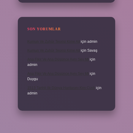
SON YORUMLAR
Kumun Ve Zuhûr Teorisi Kime Ait
için
admin
Kumun Ve Zuhûr Teorisi Kime Ait
için
Savaş
Ana Fikir Ve Ana Düşünce Aynı Şey Mi
için
admin
Ana Fikir Ve Ana Düşünce Aynı Şey Mi
için
Duygu
1513 Tarihli Ilk Dünya Haritasını Kim Çizdi
için
admin