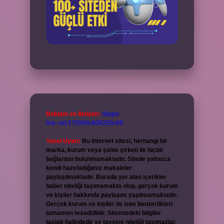
Reklam ve İletişim:
Skype:
live:.cid.575569c608265c69
Yasal Uyarı:
Bu internet sitesi, herhangi bir
marka, kurum veya şahıs şirketi ile hiçbir
bağlantısı bulunmamaktadır. Sitede yalnızca
kendi hazırladığımız makaleler
paylaşılmaktadır. Burada yer alan içerikler
haber niteliği taşımamakta olup, gerçek kurum
ve kişiler hakkında paylaşım yapılmamaktadır.
Gerçek kurum ve kişiler ile isim benzerlikleri
tamamen tesadüfidir. Sitemizdeki bilgiler
taslak halindedir ve tavsiye niteliği taşımazlar.