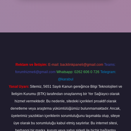
riş
Reklam ve İletişim:
E-mail:
backlinkpaneli@gmail.com
Teams:
forumhizmeti@gmail.com
Whatsapp: 0262 606 0 726
Telegram:
@karabul
Yasal Uyarı:
Sitemiz, 5651 Sayılı Kanun gereğince Bilgi Teknolojileri ve
İletişim Kurumu (BTK) tarafından onaylanmış bir Yer Sağlayıcı olarak
hizmet vermektedir. Bu nedenle, sitedeki içerikleri proaktif olarak
denetleme veya araştırma yükümlülüğümüz bulunmamaktadır. Ancak,
üyelerimiz yazdıkları içeriklerin sorumluluğunu taşımakta olup, siteye
üye olarak bu sorumluluğu kabul etmiş sayılırlar. Bu internet sitesi,
herhangi bir marka, kurum veya şahıs şirketi ile hiçbir bağlantısı