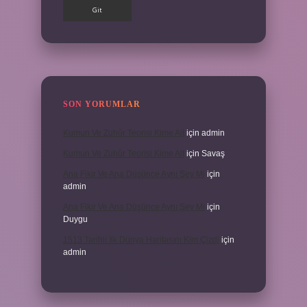
SON YORUMLAR
Kumun Ve Zuhûr Teorisi Kime Ait
için
admin
Kumun Ve Zuhûr Teorisi Kime Ait
için
Savaş
Ana Fikir Ve Ana Düşünce Aynı Şey Mi
için
admin
Ana Fikir Ve Ana Düşünce Aynı Şey Mi
için
Duygu
1513 Tarihli Ilk Dünya Haritasını Kim Çizdi
için
admin