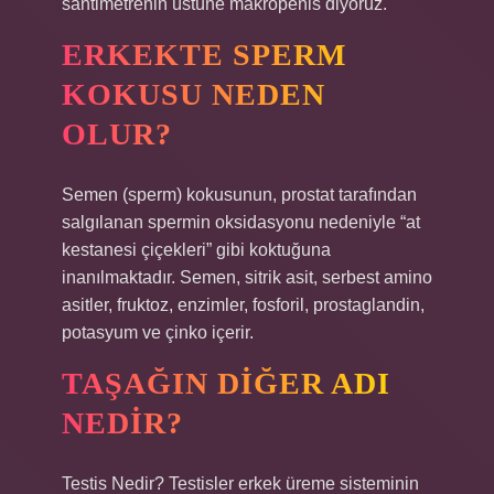
santimetrenin üstüne makropenis diyoruz.
ERKEKTE SPERM
KOKUSU NEDEN
OLUR?
Semen (sperm) kokusunun, prostat tarafından
salgılanan spermin oksidasyonu nedeniyle “at
kestanesi çiçekleri” gibi koktuğuna
inanılmaktadır. Semen, sitrik asit, serbest amino
asitler, fruktoz, enzimler, fosforil, prostaglandin,
potasyum ve çinko içerir.
TAŞAĞIN DIĞER ADI
NEDIR?
Testis Nedir? Testisler erkek üreme sisteminin