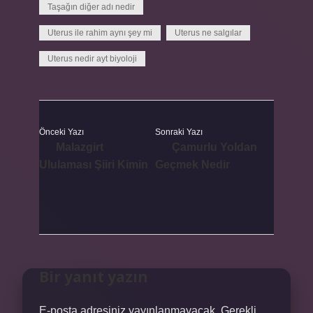
Taşağın diğer adı nedir
Uterus ile rahim aynı şey mi
Uterus ne salgılar
Uterus nedir ayt biyoloji
Önceki Yazı
Sonraki Yazı
Malazgirt
Çamurlu Yoldan
Ululaması Şiiri Kimin
Geçmek Nedir
Bir yanıt yazın
E-posta adresiniz yayınlanmayacak.
Gerekli