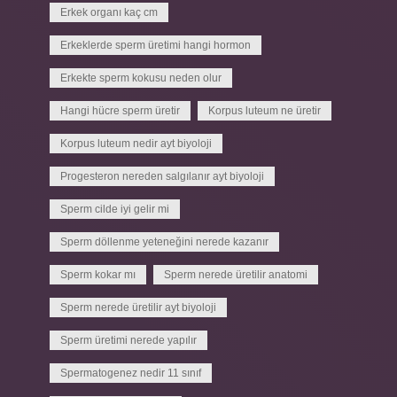
Erkek organı kaç cm
Erkeklerde sperm üretimi hangi hormon
Erkekte sperm kokusu neden olur
Hangi hücre sperm üretir
Korpus luteum ne üretir
Korpus luteum nedir ayt biyoloji
Progesteron nereden salgılanır ayt biyoloji
Sperm cilde iyi gelir mi
Sperm döllenme yeteneğini nerede kazanır
Sperm kokar mı
Sperm nerede üretilir anatomi
Sperm nerede üretilir ayt biyoloji
Sperm üretimi nerede yapılır
Spermatogenez nedir 11 sınıf