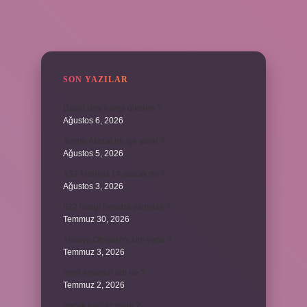
SIDEBAR
SON YAZILAR
David ismi hangi ülkenin ?
Ağustos 6, 2026
Avene Akerat ne işe yarar ?
Ağustos 5, 2026
A52 Android 14 alacak mı ?
Ağustos 3, 2026
622 hangi hesaba yansıtılır ?
Temmuz 30, 2026
Antalya Otogarı’nı kim yaptı ?
Temmuz 3, 2026
Yeşil elmanın adı ne ?
Temmuz 2, 2026
ancak bağlaç mıdır ?