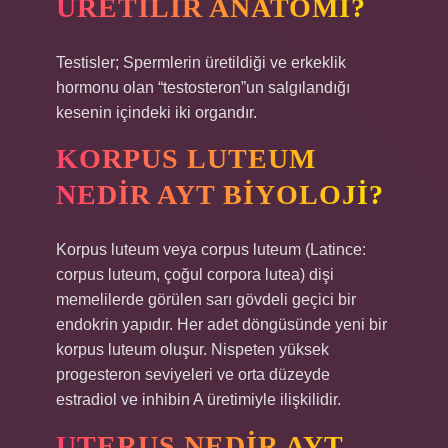
ÜRETILIR ANATOMI?
Testisler; Spermlerin üretildiği ve erkeklik
hormonu olan “testosteron”un salgılandığı
kesenin içindeki iki organdır.
KORPUS LUTEUM
NEDIR AYT BIYOLOJI?
Korpus luteum veya corpus luteum (Latince:
corpus luteum, çoğul corpora lutea) dişi
memelilerde görülen sarı gövdeli geçici bir
endokrin yapıdır. Her adet döngüsünde yeni bir
korpus luteum oluşur. Nispeten yüksek
progesteron seviyeleri ve orta düzeyde
estradiol ve inhibin A üretimiyle ilişkilidir.
UTERUS NEDIR AYT