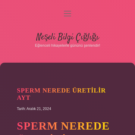
menüyü
aç
Anasayfa
Neşeli Bilgi Çığlığı
Gizlilik Politikası
Eğlenceli hikayelerle gününü şenlendir!
Yasal Uyarı
Hakkımızda
SPERM NEREDE ÜRETILIR
AYT
Tarih: Aralık 21, 2024
SPERM NEREDE