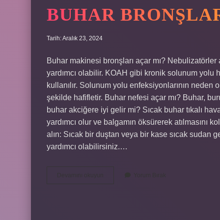
BUHAR BRONŞLAR
Tarih: Aralık 23, 2024
Buhar makinesi bronşları açar mı? Nebulizatörler 
yardımcı olabilir. KOAH gibi kronik solunum yolu h
kullanılır. Solunum yolu enfeksiyonlarının neden ol
şekilde hafifletir. Buhar nefesi açar mı? Buhar, bur
buhar akciğere iyi gelir mi? Sıcak buhar tıkalı ha
yardımcı olur ve balgamın öksürerek atılmasını kola
alın: Sıcak bir duştan veya bir kase sıcak sudan g
yardımcı olabilirsiniz.…
Buhar
Devamını okuyun
Yorum Bırak
Bronşları
Açar
Mı