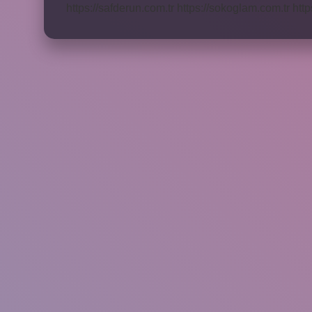
https://safderun.com.tr
https://sokoglam.com.tr
http