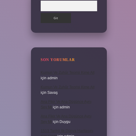
Arama
SON YORUMLAR
Kumun Ve Zuhûr Teorisi Kime Ait
için
admin
Kumun Ve Zuhûr Teorisi Kime Ait
için
Savaş
Ana Fikir Ve Ana Düşünce Aynı
Şey Mi
için
admin
Ana Fikir Ve Ana Düşünce Aynı
Şey Mi
için
Duygu
1513 Tarihli Ilk Dünya Haritasını