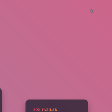
SIDEBAR
vdcasino giriş
SON YAZILAR