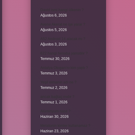
David ismi hangi ülkenin ?
Ağustos 6, 2026
Avene Akerat ne işe yarar ?
Ağustos 5, 2026
A52 Android 14 alacak mı ?
Ağustos 3, 2026
622 hangi hesaba yansıtılır ?
Temmuz 30, 2026
Antalya Otogarı’nı kim yaptı ?
Temmuz 3, 2026
Yeşil elmanın adı ne ?
Temmuz 2, 2026
ancak bağlaç mıdır ?
Temmuz 1, 2026
Alüminyum nasıl ?
Haziran 30, 2026
Melatonin kimler kullanamaz ?
Haziran 23, 2026