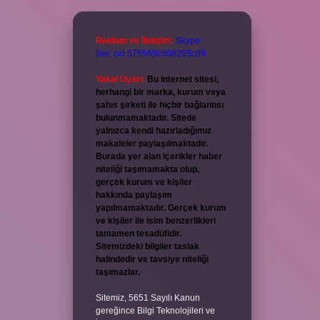
Reklam ve İletişim:
Skype:
live:.cid.575569c608265c69
Yasal Uyarı:
Bu internet sitesi,
herhangi bir marka, kurum veya
şahıs şirketi ile hiçbir bağlantısı
bulunmamaktadır. Sitede
yalnızca kendi hazırladığımız
makaleler paylaşılmaktadır.
Burada yer alan içerikler haber
niteliği taşımamakta olup,
gerçek kurum ve kişiler
hakkında paylaşım
yapılmamaktadır. Gerçek kurum
ve kişiler ile isim benzerlikleri
tamamen tesadüfidir.
Sitemizdeki bilgiler taslak
halindedir ve tavsiye niteliği
taşımazlar.
Sitemiz, 5651 Sayılı Kanun
gereğince Bilgi Teknolojileri ve