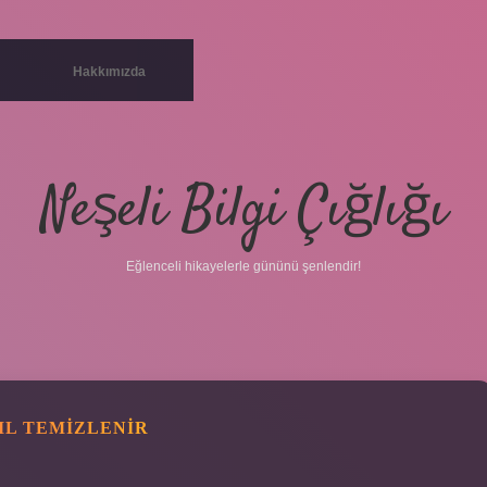
Hakkımızda
Neşeli Bilgi Çığlığı
Eğlenceli hikayelerle gününü şenlendir!
IL TEMIZLENIR