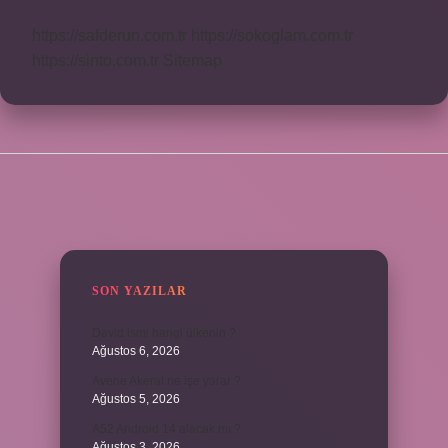
https://safderun.com.tr
https://sokoglam.com.tr
https://sinto.com.tr
Sitemap
SIDEBAR
SON YAZILAR
David ismi hangi ülkenin ?
Ağustos 6, 2026
Avene Akerat ne işe yarar ?
Ağustos 5, 2026
A52 Android 14 alacak mı ?
Ağustos 3, 2026