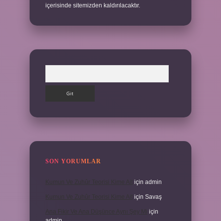
içerisinde sitemizden kaldırılacaktır.
Arama
SON YORUMLAR
Kumun Ve Zuhûr Teorisi Kime Ait
için
admin
Kumun Ve Zuhûr Teorisi Kime Ait
için
Savaş
Ana Fikir Ve Ana Düşünce Aynı Şey Mi
için
admin