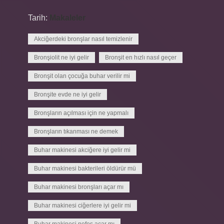
Tarih:
Makaleler
Akciğerdeki bronşlar nasıl temizlenir
Bronşiolit ne iyi gelir
Bronşit en hızlı nasıl geçer
Bronşit olan çocuğa buhar verilir mi
Bronşite evde ne iyi gelir
Bronşların açılması için ne yapmalı
Bronşların tıkanması ne demek
Buhar makinesi akciğere iyi gelir mi
Buhar makinesi bakterileri öldürür mü
Buhar makinesi bronşları açar mı
Buhar makinesi ciğerlere iyi gelir mi