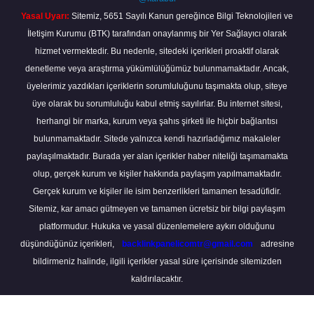
Yasal Uyarı:
Sitemiz, 5651 Sayılı Kanun gereğince Bilgi Teknolojileri ve
İletişim Kurumu (BTK) tarafından onaylanmış bir Yer Sağlayıcı olarak
hizmet vermektedir. Bu nedenle, sitedeki içerikleri proaktif olarak
denetleme veya araştırma yükümlülüğümüz bulunmamaktadır. Ancak,
üyelerimiz yazdıkları içeriklerin sorumluluğunu taşımakta olup, siteye
üye olarak bu sorumluluğu kabul etmiş sayılırlar. Bu internet sitesi,
herhangi bir marka, kurum veya şahıs şirketi ile hiçbir bağlantısı
bulunmamaktadır. Sitede yalnızca kendi hazırladığımız makaleler
paylaşılmaktadır. Burada yer alan içerikler haber niteliği taşımamakta
olup, gerçek kurum ve kişiler hakkında paylaşım yapılmamaktadır.
Gerçek kurum ve kişiler ile isim benzerlikleri tamamen tesadüfidir.
Sitemiz, kar amacı gütmeyen ve tamamen ücretsiz bir bilgi paylaşım
platformudur. Hukuka ve yasal düzenlemelere aykırı olduğunu
düşündüğünüz içerikleri,
backlinkpanelicomtr@gmail.com
adresine
bildirmeniz halinde, ilgili içerikler yasal süre içerisinde sitemizden
kaldırılacaktır.
Scro