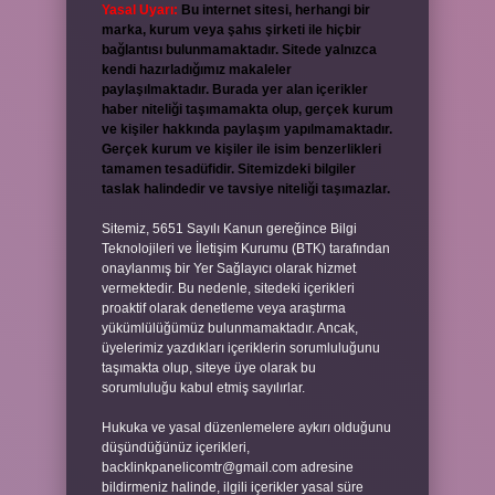
Yasal Uyarı:
Bu internet sitesi, herhangi bir
marka, kurum veya şahıs şirketi ile hiçbir
bağlantısı bulunmamaktadır. Sitede yalnızca
kendi hazırladığımız makaleler
paylaşılmaktadır. Burada yer alan içerikler
haber niteliği taşımamakta olup, gerçek kurum
ve kişiler hakkında paylaşım yapılmamaktadır.
Gerçek kurum ve kişiler ile isim benzerlikleri
tamamen tesadüfidir. Sitemizdeki bilgiler
taslak halindedir ve tavsiye niteliği taşımazlar.
Sitemiz, 5651 Sayılı Kanun gereğince Bilgi
Teknolojileri ve İletişim Kurumu (BTK) tarafından
onaylanmış bir Yer Sağlayıcı olarak hizmet
vermektedir. Bu nedenle, sitedeki içerikleri
proaktif olarak denetleme veya araştırma
yükümlülüğümüz bulunmamaktadır. Ancak,
üyelerimiz yazdıkları içeriklerin sorumluluğunu
taşımakta olup, siteye üye olarak bu
sorumluluğu kabul etmiş sayılırlar.
Hukuka ve yasal düzenlemelere aykırı olduğunu
düşündüğünüz içerikleri,
backlinkpanelicomtr@gmail.com
adresine
bildirmeniz halinde, ilgili içerikler yasal süre