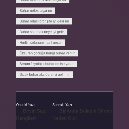
Buhar makinesi nefes açar mı
Buhar nefesi açar mı
Buhar odası bronşite iyi gelir mi
Buhar solumak neye iyi gelir
Hırıltılı solunum nasıl geçer
Öksüren çocuğa hangi buhar verilir
Serum fizyolojik buhar ne işe yarar
Sıcak buhar akciğere iyi gelir mi
Önceki Yazı
Sonraki Yazı
Beyin Sapı
Bir Anda Bulanık Görme
Hangileri
Neden Olur