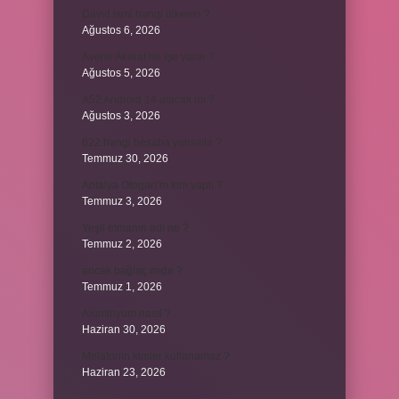
David ismi hangi ülkenin ?
Ağustos 6, 2026
Avene Akerat ne işe yarar ?
Ağustos 5, 2026
A52 Android 14 alacak mı ?
Ağustos 3, 2026
622 hangi hesaba yansıtılır ?
Temmuz 30, 2026
Antalya Otogarı’nı kim yaptı ?
Temmuz 3, 2026
Yeşil elmanın adı ne ?
Temmuz 2, 2026
ancak bağlaç mıdır ?
Temmuz 1, 2026
Alüminyum nasıl ?
Haziran 30, 2026
Melatonin kimler kullanamaz ?
Haziran 23, 2026