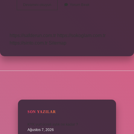
Hanım
Devamını okuyun
Yorum Bırak
Büyük
Harfle
Mi
https://safderun.com.tr
https://sokoglam.com.tr
https://sinto.com.tr
Sitemap
SIDEBAR
SON YAZILAR
KYK yurt ücreti aylık ne kadar ?
Ağustos 7, 2026