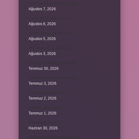
KYK yurt ücreti aylık ne kadar ?
Ağustos 7, 2026
David ismi hangi ülkenin ?
Ağustos 6, 2026
Avene Akerat ne işe yarar ?
Ağustos 5, 2026
A52 Android 14 alacak mı ?
Ağustos 3, 2026
622 hangi hesaba yansıtılır ?
Temmuz 30, 2026
Antalya Otogarı’nı kim yaptı ?
Temmuz 3, 2026
Yeşil elmanın adı ne ?
Temmuz 2, 2026
ancak bağlaç mıdır ?
Temmuz 1, 2026
Alüminyum nasıl ?
Haziran 30, 2026
Melatonin kimler kullanamaz ?