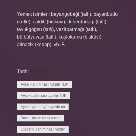
Yemek isimleri: bayangöbeği (tatlı), bayanbudu
(köfte), catdili (bisküvi), dilberdudağı (tatlı),
tavukgöğsü (tatlı), vezirparmağı (tatlı),
bülbülyuvası (tatlı), kuşlokumu (bisküvi),
alinazik (kebap), vb. F.
Tarih:
Makaleler
Ayşe Hanım nasıl yazılır TDK
Ayşe kadın nasıl yazılır TDK
Ayşe teyze büyük yazılır mı
Banu Hanım nasıl yazılır
Çiğdem Hanım nasıl yazılır