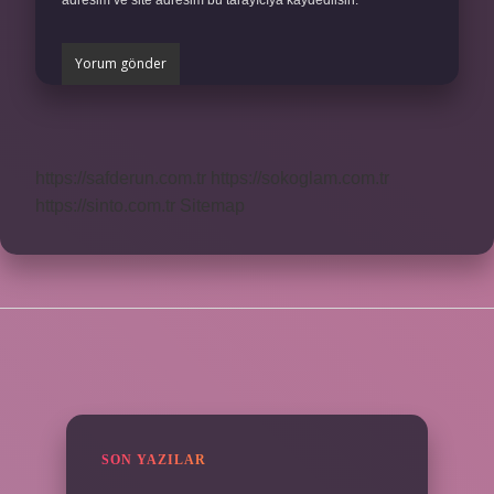
adresim ve site adresim bu tarayıcıya kaydedilsin.
https://safderun.com.tr
https://sokoglam.com.tr
https://sinto.com.tr
Sitemap
SIDEBAR
SON YAZILAR