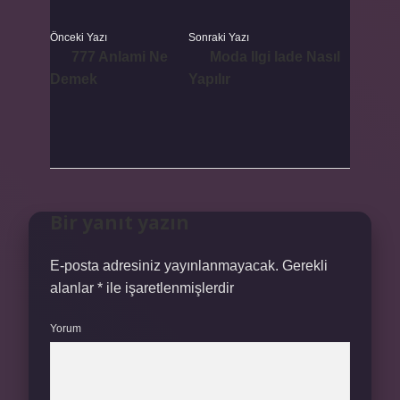
Önceki Yazı
Sonraki Yazı
777 Anlami Ne
Moda Ilgi Iade Nasıl
Demek
Yapılır
Bir yanıt yazın
E-posta adresiniz yayınlanmayacak.
Gerekli
alanlar
*
ile işaretlenmişlerdir
Yorum