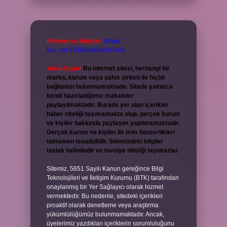
Reklam ve İletişim:
Skype:
live:.cid.575569c608265c69
Yasal Uyarı:
Bu internet sitesi, herhangi bir
marka, kurum veya şahıs şirketi ile hiçbir
bağlantısı bulunmamaktadır. Sitede yalnızca
kendi hazırladığımız makaleler
paylaşılmaktadır. Burada yer alan içerikler
haber niteliği taşımamakta olup, gerçek kurum
ve kişiler hakkında paylaşım yapılmamaktadır.
Gerçek kurum ve kişiler ile isim benzerlikleri
tamamen tesadüfidir. Sitemizdeki bilgiler
taslak halindedir ve tavsiye niteliği taşımazlar.
Sitemiz, 5651 Sayılı Kanun gereğince Bilgi
Teknolojileri ve İletişim Kurumu (BTK) tarafından
onaylanmış bir Yer Sağlayıcı olarak hizmet
vermektedir. Bu nedenle, sitedeki içerikleri
proaktif olarak denetleme veya araştırma
yükümlülüğümüz bulunmamaktadır. Ancak,
üyelerimiz yazdıkları içeriklerin sorumluluğunu