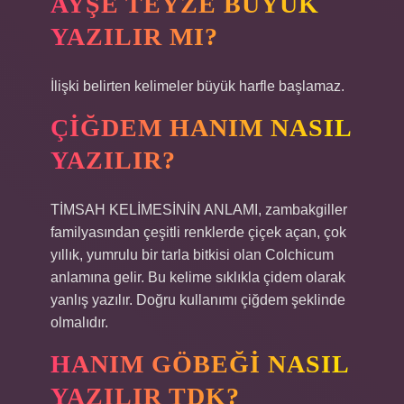
AYŞE TEYZE BÜYÜK
YAZILIR MI?
İlişki belirten kelimeler büyük harfle başlamaz.
ÇIĞDEM HANIM NASIL
YAZILIR?
TİMSAH KELİMESİNİN ANLAMI, zambakgiller
familyasından çeşitli renklerde çiçek açan, çok
yıllık, yumrulu bir tarla bitkisi olan Colchicum
anlamına gelir. Bu kelime sıklıkla çidem olarak
yanlış yazılır. Doğru kullanımı çiğdem şeklinde
olmalıdır.
HANIM GÖBEĞI NASIL
YAZILIR TDK?