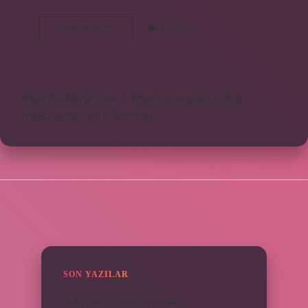
Amputasyon
Devamını okuyun
12 Yorum
Hangi
Durumlarda
Yapılır
https://safderun.com.tr
https://sokoglam.com.tr
https://sinto.com.tr
Sitemap
SIDEBAR
SON YAZILAR
Varlık Eski Türkçede ne demek ?