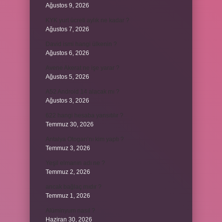
Ağustos 9, 2026
KYK yurt ücreti aylık ne kadar ?
Ağustos 7, 2026
David ismi hangi ülkenin ?
Ağustos 6, 2026
Avene Akerat ne işe yarar ?
Ağustos 5, 2026
A52 Android 14 alacak mı ?
Ağustos 3, 2026
622 hangi hesaba yansıtılır ?
Temmuz 30, 2026
Antalya Otogarı’nı kim yaptı ?
Temmuz 3, 2026
Yeşil elmanın adı ne ?
Temmuz 2, 2026
ancak bağlaç mıdır ?
Temmuz 1, 2026
Alüminyum nasıl ?
Haziran 30, 2026