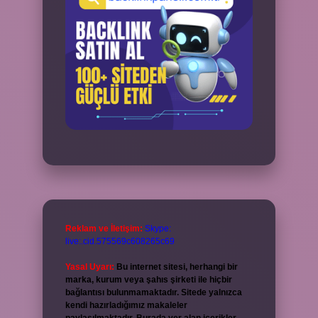
Reklam ve İletişim:
Skype:
live:.cid.575569c608265c69
Yasal Uyarı:
Bu internet sitesi, herhangi bir
marka, kurum veya şahıs şirketi ile hiçbir
bağlantısı bulunmamaktadır. Sitede yalnızca
kendi hazırladığımız makaleler