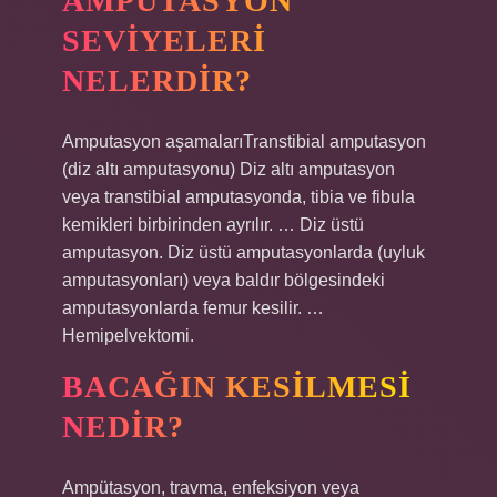
AMPUTASYON
SEVIYELERI
NELERDIR?
Amputasyon aşamalarıTranstibial amputasyon
(diz altı amputasyonu) Diz altı amputasyon
veya transtibial amputasyonda, tibia ve fibula
kemikleri birbirinden ayrılır. … Diz üstü
amputasyon. Diz üstü amputasyonlarda (uyluk
amputasyonları) veya baldır bölgesindeki
amputasyonlarda femur kesilir. …
Hemipelvektomi.
BACAĞIN KESILMESI
NEDIR?
Ampütasyon, travma, enfeksiyon veya