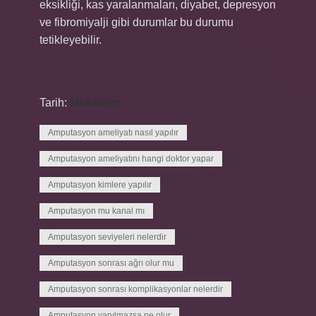
eksikliği, kas yaralanmaları, diyabet, depresyon
ve fibromiyalji gibi durumlar bu durumu
tetikleyebilir.
Tarih:
Makaleler
Amputasyon ameliyatı nasıl yapılır
Amputasyon ameliyatını hangi doktor yapar
Amputasyon kimlere yapılır
Amputasyon mu kanal mı
Amputasyon seviyeleri nelerdir
Amputasyon sonrası ağrı olur mu
Amputasyon sonrası komplikasyonlar nelerdir
Amputasyon yapılmazsa ne olur