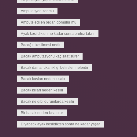
Amputasyon zor mu
Ampute edilen organ gömülür mü
Ayak kesildikten ne kadar sonra protez takılır
Bacağın kesilmesi nedir
Bacak amputasyonu kaç saat sürer
Bacak damar tıkanıklığı belirtileri nelerdir
Bacak kasları neden kısalır
Bacak kılları neden kesilir
Bacak ne gibi durumlarda kesilir
Bir bacak neden kısa olur
Diyabetik ayak kesildikten sonra ne kadar yaşar