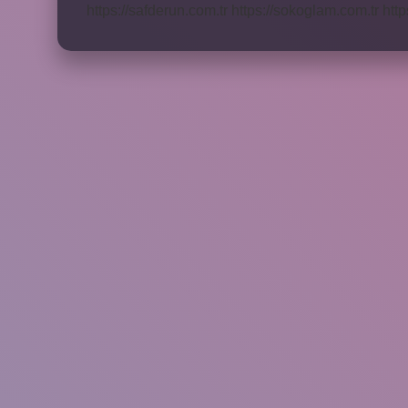
https://safderun.com.tr
https://sokoglam.com.tr
http