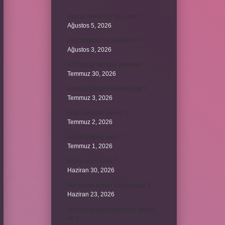
Avene Akerat ne işe yarar ?
Ağustos 5, 2026
A52 Android 14 alacak mı ?
Ağustos 3, 2026
622 hangi hesaba yansıtılır ?
Temmuz 30, 2026
Antalya Otogarı’nı kim yaptı ?
Temmuz 3, 2026
Yeşil elmanın adı ne ?
Temmuz 2, 2026
ancak bağlaç mıdır ?
Temmuz 1, 2026
Alüminyum nasıl ?
Haziran 30, 2026
Melatonin kimler kullanamaz ?
Haziran 23, 2026
Alveolit doktora gitmeden geçer
mi ?