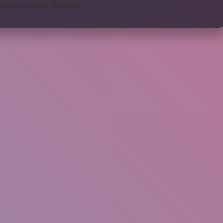
s://sinto.com.tr
Sitemap