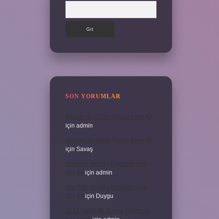
Arama
SON YORUMLAR
Kumun Ve Zuhûr Teorisi Kime Ait
için
admin
Kumun Ve Zuhûr Teorisi Kime Ait
için
Savaş
Ana Fikir Ve Ana Düşünce Aynı
Şey Mi
için
admin
Ana Fikir Ve Ana Düşünce Aynı
Şey Mi
için
Duygu
1513 Tarihli Ilk Dünya Haritasını