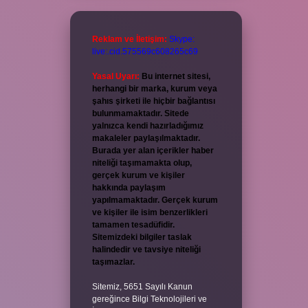
Reklam ve İletişim:
Skype:
live:.cid.575569c608265c69
Yasal Uyarı:
Bu internet sitesi,
herhangi bir marka, kurum veya
şahıs şirketi ile hiçbir bağlantısı
bulunmamaktadır. Sitede
yalnızca kendi hazırladığımız
makaleler paylaşılmaktadır.
Burada yer alan içerikler haber
niteliği taşımamakta olup,
gerçek kurum ve kişiler
hakkında paylaşım
yapılmamaktadır. Gerçek kurum
ve kişiler ile isim benzerlikleri
tamamen tesadüfidir.
Sitemizdeki bilgiler taslak
halindedir ve tavsiye niteliği
taşımazlar.
Sitemiz, 5651 Sayılı Kanun
gereğince Bilgi Teknolojileri ve