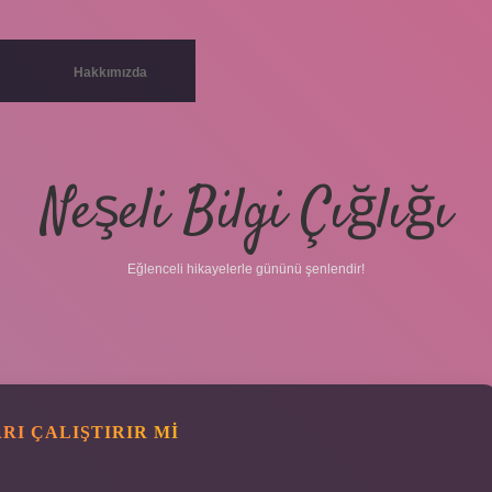
Hakkımızda
Neşeli Bilgi Çığlığı
Eğlenceli hikayelerle gününü şenlendir!
I ÇALIŞTIRIR MI