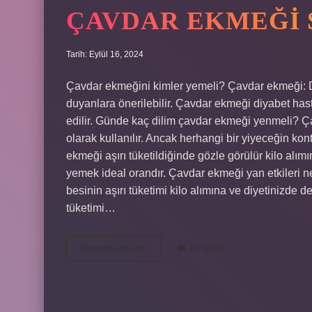
ÇAVDAR EKMEĞI 
Tarih: Eylül 16, 2024
Çavdar ekmeğini kimler yemeli? Çavdar ekmeği: D
duyanlara önerilebilir. Çavdar ekmeği diyabet hastal
edilir. Günde kaç dilim çavdar ekmeği yenmeli? Ça
olarak kullanılır. Ancak herhangi bir yiyeceğin kon
ekmeği aşırı tüketildiğinde gözle görülür kilo alım
yemek ideal orandır. Çavdar ekmeği yan etkileri n
besinin aşırı tüketimi kilo alımına ve diyetinizde d
tüketimi…
Çavdar
Devamını okuyun
14 Yorum
Ekmeği
Sağlıklı
Mı