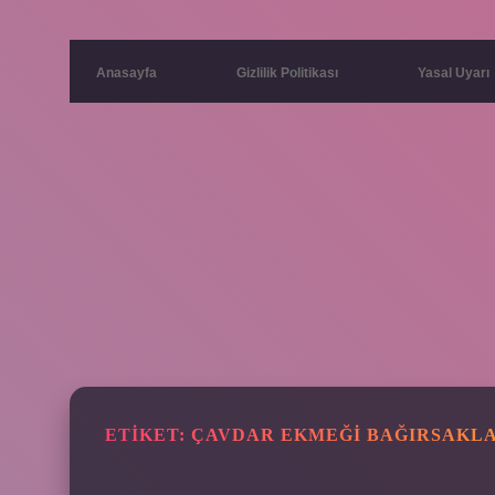
Anasayfa
Gizlilik Politikası
Yasal Uyarı
ETIKET:
ÇAVDAR EKMEĞI BAĞIRSAKLAR