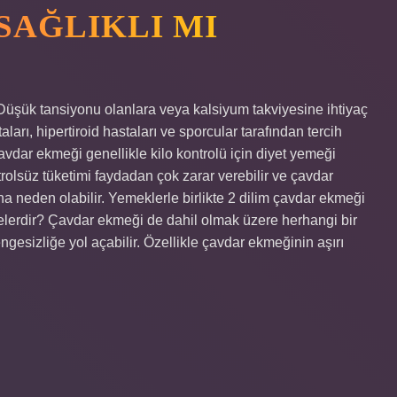
SAĞLIKLI MI
üşük tansiyonu olanlara veya kalsiyum takviyesine ihtiyaç
arı, hipertiroid hastaları ve sporcular tarafından tercih
vdar ekmeği genellikle kilo kontrolü için diyet yemeği
trolsüz tüketimi faydadan çok zarar verebilir ve çavdar
ına neden olabilir. Yemeklerle birlikte 2 dilim çavdar ekmeği
elerdir? Çavdar ekmeği de dahil olmak üzere herhangi bir
engesizliğe yol açabilir. Özellikle çavdar ekmeğinin aşırı