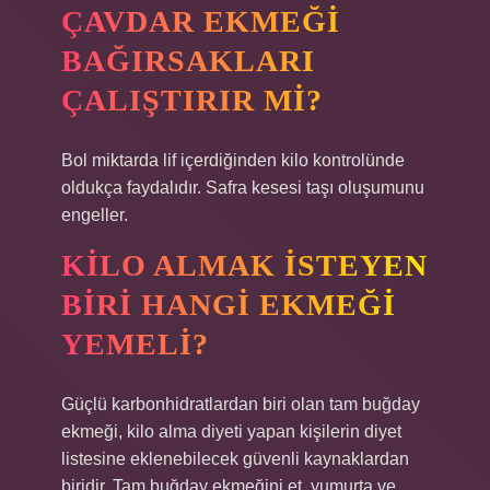
ÇAVDAR EKMEĞI
BAĞIRSAKLARI
ÇALIŞTIRIR MI?
Bol miktarda lif içerdiğinden kilo kontrolünde
oldukça faydalıdır. Safra kesesi taşı oluşumunu
engeller.
KILO ALMAK ISTEYEN
BIRI HANGI EKMEĞI
YEMELI?
Güçlü karbonhidratlardan biri olan tam buğday
ekmeği, kilo alma diyeti yapan kişilerin diyet
listesine eklenebilecek güvenli kaynaklardan
biridir. Tam buğday ekmeğini et, yumurta ve