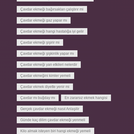
Çavdar ekmeği bağırsakları çalıştırır mi
Çavdar ekmeği gaz yapar mı
Çavdar ekmeği hangi hastalığa iyi gelir
Çavdar ekmeği şişirir mi
Çavdar ekmeği şişkinlik yapar mı
Çavdar ekmeği yan etkileri nelerdir
Çavdar ekmeğini kimler yemeli
Çavdar ekmek diyette yenir mi
Çavdar mı buğday mı
En zararsız ekmek hangisi
Gerçek çavdar ekmeği nasıl Anlaşilir
Günde kaç dilim çavdar ekmeği yenmeli
Kilo almak isteyen biri hangi ekmeği yemeli