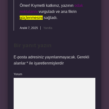
Ömer! Kıymetli katkınız, yazının
odak
noktalarını
vurguladı ve ana fikrin
güçlenmesini
sağladı.
Aralık 7, 2025
Yanıtla
Bir yanıt yazın
E-posta adresiniz yayınlanmayacak.
Gerekli
alanlar
*
ile işaretlenmişlerdir
Yorum