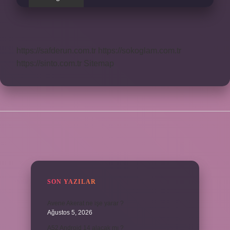
https://safderun.com.tr
https://sokoglam.com.tr
https://sinto.com.tr
Sitemap
SIDEBAR
SON YAZILAR
Avene Akerat ne işe yarar ?
Ağustos 5, 2026
A52 Android 14 alacak mı ?