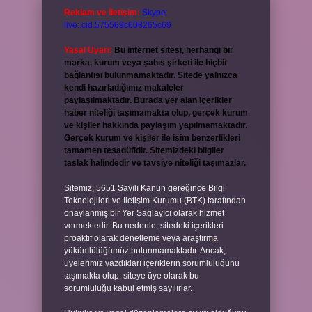
Reklam ve İletişim:
Skype:
live:.cid.575569c608265c69
Yasal Uyarı:
Bu internet sitesi, herhangi bir
marka, kurum veya şahıs şirketi ile hiçbir
bağlantısı bulunmamaktadır. Sitede yalnızca
kendi hazırladığımız makaleler
paylaşılmaktadır. Burada yer alan içerikler
haber niteliği taşımamakta olup, gerçek kurum
ve kişiler hakkında paylaşım yapılmamaktadır.
Gerçek kurum ve kişiler ile isim benzerlikleri
tamamen tesadüfidir. Sitemizdeki bilgiler
taslak halindedir ve tavsiye niteliği taşımazlar.
Sitemiz, 5651 Sayılı Kanun gereğince Bilgi
Teknolojileri ve İletişim Kurumu (BTK) tarafından
onaylanmış bir Yer Sağlayıcı olarak hizmet
vermektedir. Bu nedenle, sitedeki içerikleri
proaktif olarak denetleme veya araştırma
yükümlülüğümüz bulunmamaktadır. Ancak,
üyelerimiz yazdıkları içeriklerin sorumluluğunu
taşımakta olup, siteye üye olarak bu
sorumluluğu kabul etmiş sayılırlar.