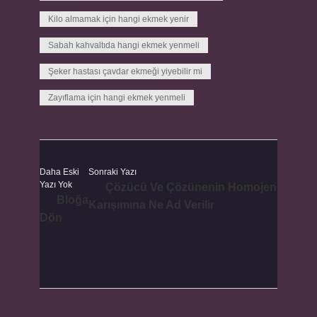
Kilo almamak için hangi ekmek yenir
Sabah kahvaltıda hangi ekmek yenmeli
Şeker hastası çavdar ekmeği yiyebilir mi
Zayıflama için hangi ekmek yenmeli
Daha Eski
Sonraki Yazı
Yazı Yok
Çözücü Ve Çözünenin Homojen
Bloğa
Karışımına Ne Ad Verilir
Dön