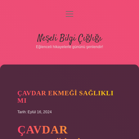
menüyü
aç
Anasayfa
Neşeli Bilgi Çığlığı
Gizlilik Politikası
Eğlenceli hikayelerle gününü şenlendir!
Yasal Uyarı
Hakkımızda
ÇAVDAR EKMEĞI SAĞLIKLI
MI
Tarih: Eylül 16, 2024
ÇAVDAR