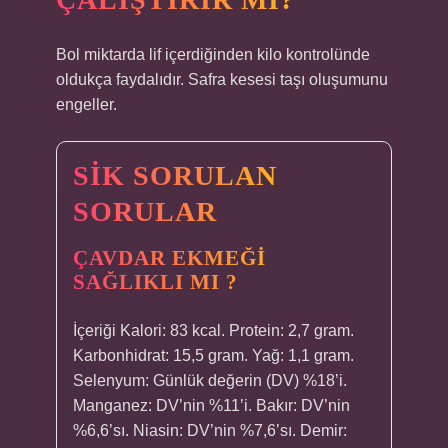
Bol miktarda lif içerdiğinden kilo kontrolünde
oldukça faydalıdır. Safra kesesi taşı oluşumunu
engeller.
SIK SORULAN
SORULAR
ÇAVDAR EKMEĞI
SAĞLIKLI MI ?
İçeriği Kalori: 83 kcal. Protein: 2,7 gram.
Karbonhidrat: 15,5 gram. Yağ: 1,1 gram.
Selenyum: Günlük değerin (DV) %18’i.
Manganez: DV’nin %11’i. Bakır: DV’nin
%6,6’sı. Niasin: DV’nin %7,6’sı. Demir: