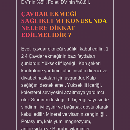
DV’nin %5’i. Folat: DV’nin %8,8’i.
ÇAVDAR EKMEĞI
SAĞLIKLI MI KONUSUNDA
NELERE DIKKAT
EDILMELIDIR ?
Evet, çavdar ekmeği sağlıklı kabul edilir . 1
2 4 Çavdar ekmeğinin bazı faydaları
şunlardır: Yüksek lif içeriği . Kan şekeri
kontrolüne yardımcı olur, insülin direnci ve
diyabet hastaları için uygundur. Kalp
sağlığını destekleme . Yüksek lif içeriği,
kolesterol seviyesini azaltmaya yardımcı
olur. Sindirim desteği . Lif içeriği sayesinde
sindirimi iyileştirir ve bağırsak dostu olarak
kabul edilir. Mineral ve vitamin zenginliği .
Potasyum, kalsiyum, magnezyum,
antioksidan ve B grubu vitaminler