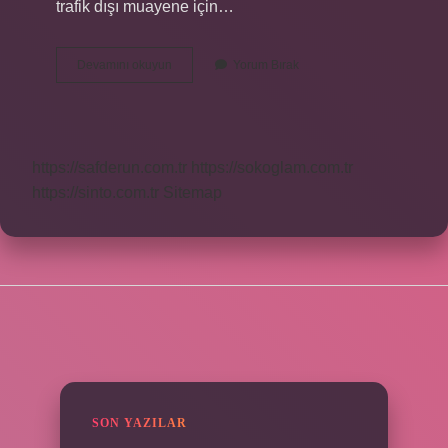
trafik dışı muayene için…
Trafikten
Devamını okuyun
Yorum Bırak
Çekme
Belgesi
Nedir
https://safderun.com.tr
https://sokoglam.com.tr
https://sinto.com.tr
Sitemap
SIDEBAR
SON YAZILAR