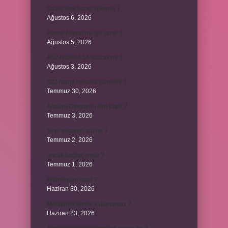
David ismi hangi ülkenin ?
Ağustos 6, 2026
Avene Akerat ne işe yarar ?
Ağustos 5, 2026
A52 Android 14 alacak mı ?
Ağustos 3, 2026
622 hangi hesaba yansıtılır ?
Temmuz 30, 2026
Antalya Otogarı’nı kim yaptı ?
Temmuz 3, 2026
Yeşil elmanın adı ne ?
Temmuz 2, 2026
ancak bağlaç mıdır ?
Temmuz 1, 2026
Alüminyum nasıl ?
Haziran 30, 2026
Melatonin kimler kullanamaz ?
Haziran 23, 2026