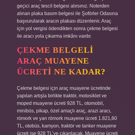
geçici araç tescil belgesi alırsınız. Noterden
alınan plaka basım belgesi ile Şoförler Odasına
başvurularak aracın plakası düzenlenir. Araç
için yol vergisi ödendikten sonra çekme belgesi
ile aracı yola çıkarma imkânı vardır.
ÇEKME BELGELI
ARAÇ MUAYENE
ÜCRETI NE KADAR?
Çekme belgesi için araç muayene ücretinde
yapılan artışla birlikte traktör, motosiklet ve
moped muayene ücreti 928 TL, otomobil,
minibüs, pikap, özel amaçlı araç, arazi aracı,
römork ve yarı römork muayene ücreti 1.821,60
TL, otobüs, kamyon, traktör ve tanker muayene
ücreti ise 928 TL’ye çıkarılacak. Muayene ücreti