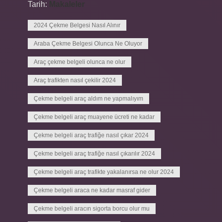
Tarih:
Makaleler
2024 Çekme Belgesi Nasıl Alınır
Araba Çekme Belgesi Olunca Ne Oluyor
Araç çekme belgeli olunca ne olur
Araç trafikten nasıl çekilir 2024
Çekme belgeli araç aldım ne yapmalıyım
Çekme belgeli araç muayene ücreti ne kadar
Çekme belgeli araç trafiğe nasıl çıkar 2024
Çekme belgeli araç trafiğe nasıl çıkarılır 2024
Çekme belgeli araç trafikte yakalanırsa ne olur 2024
Çekme belgeli araca ne kadar masraf gider
Çekme belgeli aracın sigorta borcu olur mu