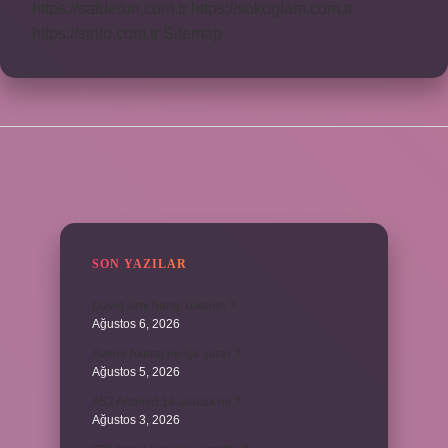
https://safderun.com.tr
https://sokoglam.com.tr
https://sinto.com.tr
Sitemap
SIDEBAR
SON YAZILAR
David ismi hangi ülkenin ?
Ağustos 6, 2026
Avene Akerat ne işe yarar ?
Ağustos 5, 2026
A52 Android 14 alacak mı ?
Ağustos 3, 2026