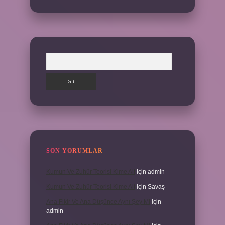
Arama
SON YORUMLAR
Kumun Ve Zuhûr Teorisi Kime Ait
için
admin
Kumun Ve Zuhûr Teorisi Kime Ait
için
Savaş
Ana Fikir Ve Ana Düşünce Aynı Şey Mi
için
admin