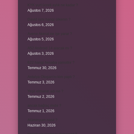
KYK yurt ücreti aylık ne kadar ?
Ağustos 7, 2026
David ismi hangi ülkenin ?
Ağustos 6, 2026
Avene Akerat ne işe yarar ?
Ağustos 5, 2026
A52 Android 14 alacak mı ?
Ağustos 3, 2026
622 hangi hesaba yansıtılır ?
Temmuz 30, 2026
Antalya Otogarı’nı kim yaptı ?
Temmuz 3, 2026
Yeşil elmanın adı ne ?
Temmuz 2, 2026
ancak bağlaç mıdır ?
Temmuz 1, 2026
Alüminyum nasıl ?
Haziran 30, 2026