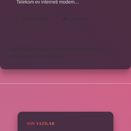
Telekom ev interneti modem…
Türk
Devamını okuyun
Yorum Bırak
Telekom
Yeni
Modem
Veriyor
Mu
https://safderun.com.tr
https://sokoglam.com.tr
https://sinto.com.tr
Sitemap
SIDEBAR
SON YAZILAR