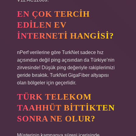
EN ÇOK TERCIH
EDILEN EV
INTERNETI HANGISI?
nPerf verilerine göre TurkNet sadece hız
açısından değil ping açısından da Türkiye’nin
zirvesinde! Düşük ping değeriyle rakiplerimizi
geride bıraktık. TurkNet GigaFiber altyapısı
olan bölgeler için geçerlidir.
TÜRK TELEKOM
TAAHHÜT BITTIKTEN
SONRA NE OLUR?
Müşterinin kampanya süresi içerisinde