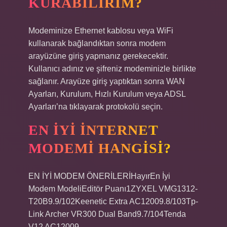
KURABILIRIM?
Modeminize Ethernet kablosu veya WiFi
kullanarak bağlandıktan sonra modem
arayüzüne giriş yapmanız gerekecektir.
Kullanıcı adınız ve şifreniz modeminizle birlikte
sağlanır. Arayüze giriş yaptıktan sonra WAN
Ayarları, Kurulum, Hızlı Kurulum veya ADSL
Ayarları’na tıklayarak protokolü seçin.
EN IYI INTERNET
MODEMI HANGISI?
EN İYİ MODEM ÖNERİLERİHayırEn İyi
Modem ModeliEditör Puanı1ZYXEL VMG1312-
T20B9.9/102Keenetic Extra AC12009.8/103Tp-
Link Archer VR300 Dual Band9.7/104Tenda
V12 AC12009.