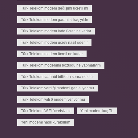
Türk Telekom modem değişimi ücretli mi
Türk Telekom modem garantisi kaç yıldır
Türk Telekom modem iade ücreti ne kadar
Türk Telekom modem ücreti nasıl ödenir
Türk Telekom modem ücreti ne kadar
Türk Telekom modemim bozuldu ne yapmalıyım
Türk Telekom taahhüt bittikten sonra ne olur
Türk Telekom verdiği modemi geri alıyor mu
Türk Telekom wifi 6 modem veriyor mu
Türk Telekom WiFi ücretsiz mi
Yeni modem kaç TL
Yeni modemi nasıl kurabilirim