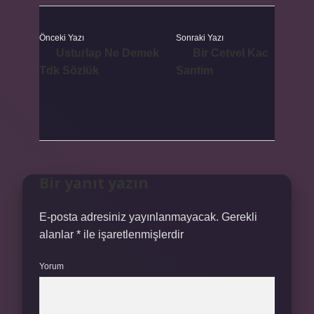
Önceki Yazı
Sonraki Yazı
Usturlap Ne Demek
Bir Cetvel Kac
Tdk Sözlük
Santim
Bir yanıt yazın
E-posta adresiniz yayınlanmayacak.
Gerekli
alanlar
*
ile işaretlenmişlerdir
Yorum