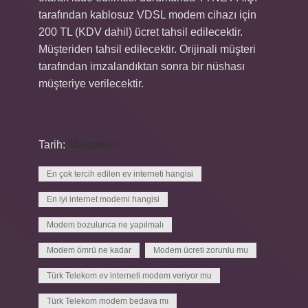
tarafından kablosuz VDSL modem cihazı için
200 TL (KDV dahil) ücret tahsil edilecektir.
Müşteriden tahsil edilecektir. Orijinali müşteri
tarafından imzalandıktan sonra bir nüshası
müşteriye verilecektir.
Tarih:
Makaleler
En çok tercih edilen ev interneti hangisi
En iyi internet modemi hangisi
Modem bozulunca ne yapılmalı
Modem ömrü ne kadar
Modem ücreti zorunlu mu
Türk Telekom ev interneti modem veriyor mu
Türk Telekom modem bedava mı