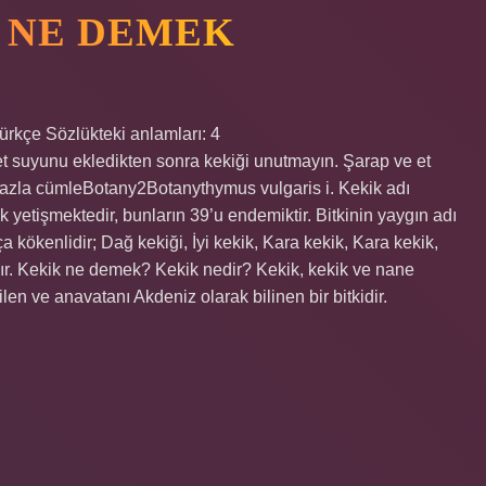
E NE DEMEK
Türkçe Sözlükteki anlamları: 4
 suyunu ekledikten sonra kekiği unutmayın. Şarap ve et
fazla cümleBotany2Botanythymus vulgaris i. Kekik adı
 yetişmektedir, bunların 39’u endemiktir. Bitkinin yaygın adı
 kökenlidir; Dağ kekiği, İyi kekik, Kara kekik, Kara kekik,
adır. Kekik ne demek? Kekik nedir? Kekik, kekik ve nane
en ve anavatanı Akdeniz olarak bilinen bir bitkidir.