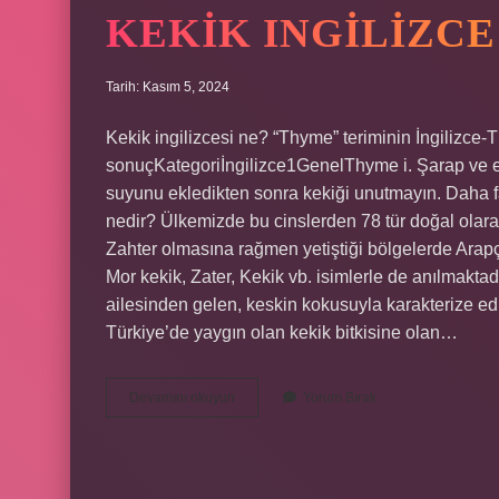
KEKIK INGILIZC
Tarih: Kasım 5, 2024
Kekik ingilizcesi ne? “Thyme” teriminin İngilizce-
sonuçKategoriİngilizce1GenelThyme i. Şarap ve et
suyunu ekledikten sonra kekiği unutmayın. Daha 
nedir? Ülkemizde bu cinslerden 78 tür doğal olarak
Zahter olmasına rağmen yetiştiği bölgelerde Arapça
Mor kekik, Zater, Kekik vb. isimlerle de anılmakt
ailesinden gelen, keskin kokusuyla karakterize edil
Türkiye’de yaygın olan kekik bitkisine olan…
Kekik
Devamını okuyun
Yorum Bırak
Ingilizce
Ne
Demek