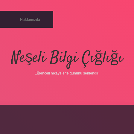
Hakkımızda
Neşeli Bilgi Çığlığı
Eğlenceli hikayelerle gününü şenlendir!