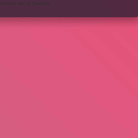
s://sinto.com.tr
Sitemap