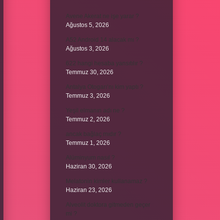
Avene Akerat ne işe yarar ?
Ağustos 5, 2026
A52 Android 14 alacak mı ?
Ağustos 3, 2026
622 hangi hesaba yansıtılır ?
Temmuz 30, 2026
Antalya Otogarı’nı kim yaptı ?
Temmuz 3, 2026
Yeşil elmanın adı ne ?
Temmuz 2, 2026
ancak bağlaç mıdır ?
Temmuz 1, 2026
Alüminyum nasıl ?
Haziran 30, 2026
Melatonin kimler kullanamaz ?
Haziran 23, 2026
Alveolit doktora gitmeden geçer
mi ?