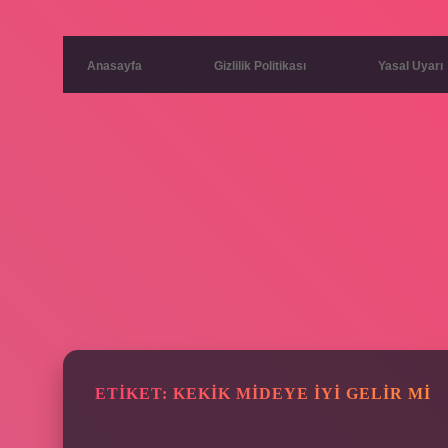
Anasayfa
Gizlilik Politikası
Yasal Uyarı
ETIKET:
KEKIK MIDEYE IYI GELIR MI