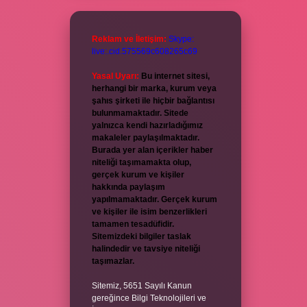
Reklam ve İletişim:
Skype:
live:.cid.575569c608265c69
Yasal Uyarı:
Bu internet sitesi,
herhangi bir marka, kurum veya
şahıs şirketi ile hiçbir bağlantısı
bulunmamaktadır. Sitede
yalnızca kendi hazırladığımız
makaleler paylaşılmaktadır.
Burada yer alan içerikler haber
niteliği taşımamakta olup,
gerçek kurum ve kişiler
hakkında paylaşım
yapılmamaktadır. Gerçek kurum
ve kişiler ile isim benzerlikleri
tamamen tesadüfidir.
Sitemizdeki bilgiler taslak
halindedir ve tavsiye niteliği
taşımazlar.
Sitemiz, 5651 Sayılı Kanun
gereğince Bilgi Teknolojileri ve