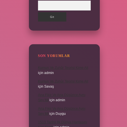
Arama
SON YORUMLAR
Kumun Ve Zuhûr Teorisi Kime Ait
için
admin
Kumun Ve Zuhûr Teorisi Kime Ait
için
Savaş
Ana Fikir Ve Ana Düşünce Aynı
Şey Mi
için
admin
Ana Fikir Ve Ana Düşünce Aynı
Şey Mi
için
Duygu
1513 Tarihli Ilk Dünya Haritasını