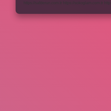
https://safderun.com.tr
https://sokoglam.com.tr
http