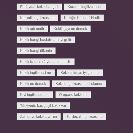
En faydalı kekik hangisi
Karadut ingilizcesi ne
Karanfil ingilizcesi ne
Kekiğin Kürtçesi Nedir
Kekik adı nedir
Kekik çayı ne demek
Kekik hangi hastalıklara iyi gelir
Kekik hangi ülkenin
Kekik içmenin faydaları nelerdir
Kekik ingilizcesi ne
Kekik mideye iyi gelir mi
Kekik ne demek
Kekin ingilizcesi nasıl okunur
Kivi ingilizcede ne
Oregano kekik mi
Türkiyede kaç çeşit kekik var
Zahter ve kekik aynı mı
Zerdeçal ingilizcesi ne