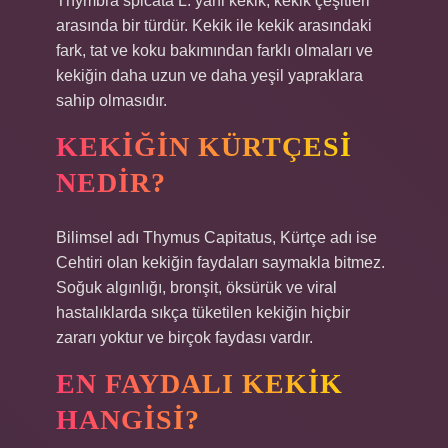
Thymbra spicata L. yani kekik, kekik çeşitleri
arasında bir türdür. Kekik ile kekik arasındaki
fark, tat ve koku bakımından farklı olmaları ve
kekiğin daha uzun ve daha yeşil yapraklara
sahip olmasıdır.
KEKIĞIN KÜRTÇESI
NEDIR?
Bilimsel adı Thymus Capitatus, Kürtçe adı ise
Cehtiri olan kekiğin faydaları saymakla bitmez.
Soğuk algınlığı, bronşit, öksürük ve viral
hastalıklarda sıkça tüketilen kekiğin hiçbir
zararı yoktur ve birçok faydası vardır.
EN FAYDALI KEKIK
HANGISI?