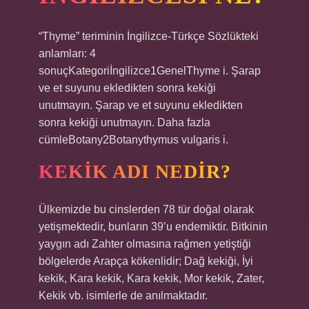
“Thyme” teriminin İngilizce-Türkçe Sözlükteki
anlamları: 4
sonuçKategoriİngilizce1GenelThyme i. Şarap
ve et suyunu ekledikten sonra kekiği
unutmayın. Şarap ve et suyunu ekledikten
sonra kekiği unutmayın. Daha fazla
cümleBotany2Botanythymus vulgaris i.
KEKIK ADI NEDIR?
Ülkemizde bu cinslerden 78 tür doğal olarak
yetişmektedir, bunların 39’u endemiktir. Bitkinin
yaygın adı Zahter olmasına rağmen yetiştiği
bölgelerde Arapça kökenlidir; Dağ kekiği, İyi
kekik, Kara kekik, Kara kekik, Mor kekik, Zater,
Kekik vb. isimlerle de anılmaktadır.