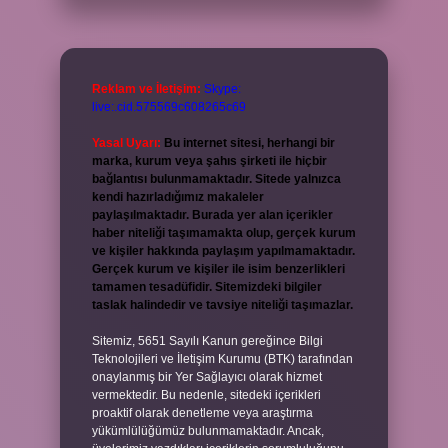
Reklam ve İletişim:
Skype:
live:.cid.575569c608265c69
Yasal Uyarı:
Bu internet sitesi, herhangi bir
marka, kurum veya şahıs şirketi ile hiçbir
bağlantısı bulunmamaktadır. Sitede yalnızca
kendi hazırladığımız makaleler
paylaşılmaktadır. Burada yer alan içerikler
haber niteliği taşımamakta olup, gerçek kurum
ve kişiler hakkında paylaşım yapılmamaktadır.
Gerçek kurum ve kişiler ile isim benzerlikleri
tamamen tesadüfidir. Sitemizdeki bilgiler
taslak halindedir ve tavsiye niteliği taşımazlar.
Sitemiz, 5651 Sayılı Kanun gereğince Bilgi
Teknolojileri ve İletişim Kurumu (BTK) tarafından
onaylanmış bir Yer Sağlayıcı olarak hizmet
vermektedir. Bu nedenle, sitedeki içerikleri
proaktif olarak denetleme veya araştırma
yükümlülüğümüz bulunmamaktadır. Ancak,