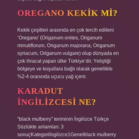
OREGANO KEKIK MI?
Kekik çeşitleri arasında en çok tercih edileni
‘Oregano’ (Origanum onites, Origanum
minutiflorum, Origanum majorana, Origanum
syriacum, Origanum vulgare) olup dünyada en
çok ihracat yapan ülke Türkiye’dir. Yetiştiği
bölgeye ve koşullara bağlı olarak genellikle
%2-4 oranında uçucu yağ içerir.
KARADUT
INGILIZCESI NE?
“black mulberry” teriminin İngilizce Türkçe
Sözlükte anlamları: 3
sonuçKategoriİngilizce1Genelblack mulberry