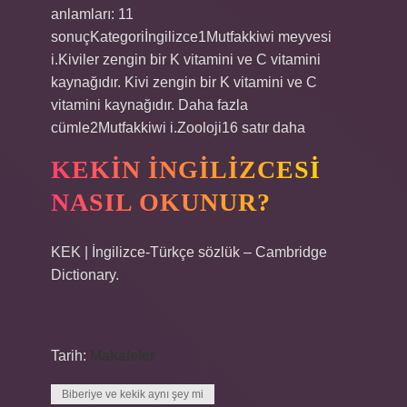
anlamları: 11
sonuçKategoriİngilizce1Mutfakkiwi meyvesi
i.Kiviler zengin bir K vitamini ve C vitamini
kaynağıdır. Kivi zengin bir K vitamini ve C
vitamini kaynağıdır. Daha fazla
cümle2Mutfakkiwi i.Zooloji16 satır daha
KEKIN INGILIZCESI
NASIL OKUNUR?
KEK | İngilizce-Türkçe sözlük – Cambridge
Dictionary.
Tarih:
Makaleler
Biberiye ve kekik aynı şey mi