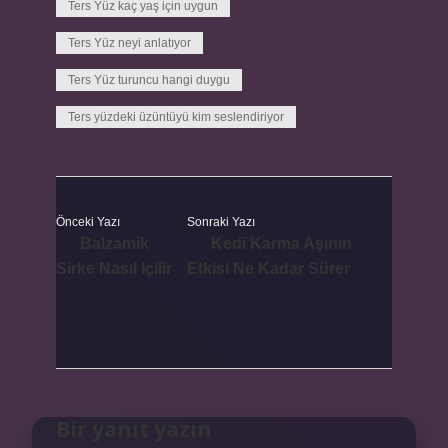
Ters Yüz kaç yaş için uygun
Ters Yüz neyi anlatıyor
Ters Yüz turuncu hangi duygu
Ters yüzdeki üzüntüyü kim seslendiriyor
Önceki Yazı
Sonraki Yazı
Balzamik
Kedi Karma Aşının
Sirke Nasıl Içilir
Etkisi Ne Kadar Sürer
Bir yanıt yazın