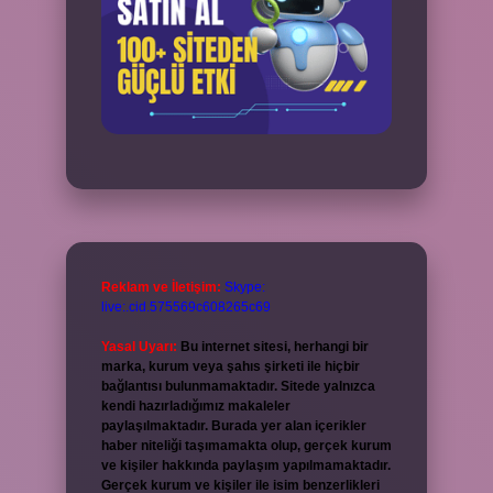
Reklam ve İletişim:
Skype:
live:.cid.575569c608265c69
Yasal Uyarı:
Bu internet sitesi, herhangi bir
marka, kurum veya şahıs şirketi ile hiçbir
bağlantısı bulunmamaktadır. Sitede yalnızca
kendi hazırladığımız makaleler
paylaşılmaktadır. Burada yer alan içerikler
haber niteliği taşımamakta olup, gerçek kurum
ve kişiler hakkında paylaşım yapılmamaktadır.
Gerçek kurum ve kişiler ile isim benzerlikleri