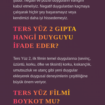
şudur: negatif ve pozitif duyguların varlığını
kabul etmeliyiz. Negatif duygulardan kaçmaya
çalışarak hiçbir şey başaramayız veya
kendimizi daha iyi hissedemeyiz.
TERS YÜZ 2 GIPTA
HANGI DUYGUYU
IFADE EDER?
Ters Yüz 2, ilk filmin temel duygularına (sevinç,
üzüntü, korku, öfke ve tiksinti) korku, kıskançlık,
umutsuzluk ve utanç gibi yeni duygular
ekleyerek duygusal deneyimlerin çeşitliliğine
büyük önem veriyor.
TERS YÜZ FILMI
BOYKOT MU?