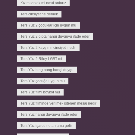
Kız mı erkek mi nasıl anlarız
Ters cinsiyet ne demek
Ters Yüz 2 çocuklar için uygun mu
Ters Yüz 2 gıpta hangi duyguyu ifade eder
Ters Yüz 2 kaygının cinsiyeti nedir
Ters Yüz 2 Riley LGBT mi
Ters Yüz bing bong hangi duygu
Ters Yüz çocuğa uygun mu
Ters Yüz filmi boykot mu
Ters Yüz filminde verilmek istenen mesaj nedir
Ters Yüz hangi duyguyu ifade eder
Ters Yüz işareti ne anlama gelir