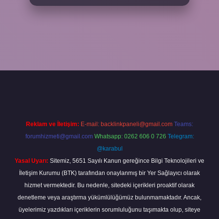
o giriş
Reklam ve İletişim:
E-mail:
backlinkpaneli@gmail.com
Teams:
forumhizmeti@gmail.com
Whatsapp: 0262 606 0 726
Telegram:
@karabul
Yasal Uyarı:
Sitemiz, 5651 Sayılı Kanun gereğince Bilgi Teknolojileri ve
İletişim Kurumu (BTK) tarafından onaylanmış bir Yer Sağlayıcı olarak
hizmet vermektedir. Bu nedenle, sitedeki içerikleri proaktif olarak
denetleme veya araştırma yükümlülüğümüz bulunmamaktadır. Ancak,
üyelerimiz yazdıkları içeriklerin sorumluluğunu taşımakta olup, siteye