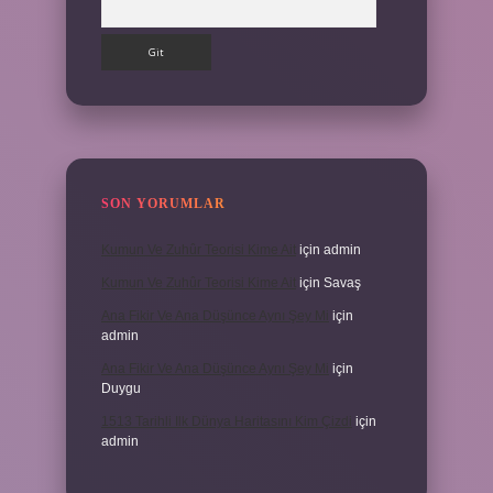
SON YORUMLAR
Kumun Ve Zuhûr Teorisi Kime Ait
için
admin
Kumun Ve Zuhûr Teorisi Kime Ait
için
Savaş
Ana Fikir Ve Ana Düşünce Aynı Şey Mi
için
admin
Ana Fikir Ve Ana Düşünce Aynı Şey Mi
için
Duygu
1513 Tarihli Ilk Dünya Haritasını Kim Çizdi
için
admin