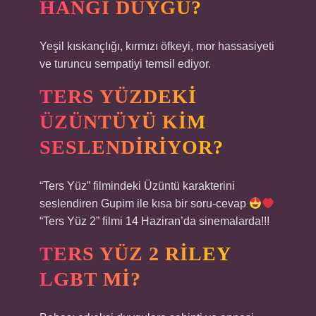
HANGI DUYGU?
Yeşil kıskançlığı, kırmızı öfkeyi, mor hassasiyeti
ve turuncu sempatiyi temsil ediyor.
TERS YÜZDEKI
ÜZÜNTÜYÜ KIM
SESLENDIRIYOR?
“Ters Yüz” filmindeki Üzüntü karakterini
seslendiren Gupim ile kısa bir soru-cevap
“Ters Yüz 2” filmi 14 Haziran’da sinemalarda!!!
TERS YÜZ 2 RILEY
LGBT MI?