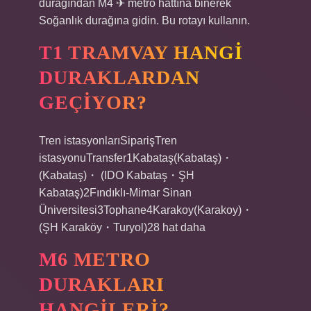
durağından M4 ✈ metro hattına binerek
Soğanlık durağına gidin. Bu rotayı kullanın.
T1 TRAMVAY HANGI
DURAKLARDAN
GEÇIYOR?
Tren istasyonlarıSiparişTren
istasyonuTransfer1Kabataş(Kabataş)・
(Kabataş)・ (IDO Kabataş・ŞH
Kabataş)2Fındıklı-Mimar Sinan
Üniversitesi3Tophane4Karakoy(Karakoy)・
(ŞH Karaköy・Turyol)28 hat daha
M6 METRO
DURAKLARI
HANGILERI?