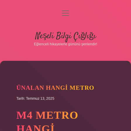
menüyü
aç
Anasayfa
Neşeli Bilgi Çığlığı
Gizlilik Politikası
Eğlenceli hikayelerle gününü şenlendir!
Yasal Uyarı
Hakkımızda
ÜNALAN HANGI METRO
Tarih: Temmuz 13, 2025
M4 METRO
HANGI