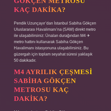
GÖKÇEN METROSU
KAÇ DAKIKA?
Pendik Uzunçayır’dan İstanbul Sabiha Gökçen
Uluslararası Havalimanı’na (SAW) direkt metro
ile ulaşabilirsiniz: Ünalan durağından M4 ✈
metro hattını kullanarak Sabiha Gökçen
Havalimanı istasyonuna ulaşabilirsiniz. Bu
güzergah için toplam seyahat süresi yaklaşık
50 dakikadır.
M4 AYRILIK ÇEŞMESI
SABIHA GÖKÇEN
METROSU KAÇ
DAKIKA?