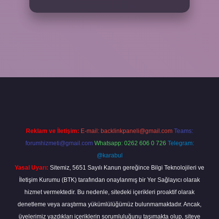
iş
Reklam ve İletişim:
E-mail:
backlinkpaneli@gmail.com
Teams:
forumhizmeti@gmail.com
Whatsapp: 0262 606 0 726
Telegram:
@karabul
Yasal Uyarı:
Sitemiz, 5651 Sayılı Kanun gereğince Bilgi Teknolojileri ve
İletişim Kurumu (BTK) tarafından onaylanmış bir Yer Sağlayıcı olarak
hizmet vermektedir. Bu nedenle, sitedeki içerikleri proaktif olarak
denetleme veya araştırma yükümlülüğümüz bulunmamaktadır. Ancak,
üyelerimiz yazdıkları içeriklerin sorumluluğunu taşımakta olup, siteye