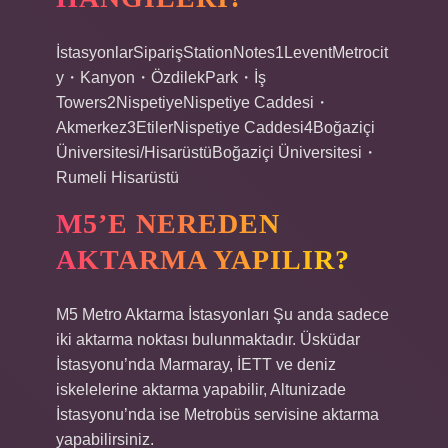
İstasyonlarSiparişStationNotes1LeventMetrocit
y・Kanyon・ÖzdilekPark・İş
Towers2NispetiyeNispetiye Caddesi・
Akmerkez3EtilerNispetiye Caddesi4Boğaziçi
Üniversitesi/HisarüstüBoğaziçi Üniversitesi・
Rumeli Hisarüstü
M5’E NEREDEN
AKTARMA YAPILIR?
M5 Metro Aktarma İstasyonları Şu anda sadece
iki aktarma noktası bulunmaktadır. Üsküdar
İstasyonu’nda Marmaray, İETT ve deniz
iskelelerine aktarma yapabilir, Altunizade
İstasyonu’nda ise Metrobüs servisine aktarma
yapabilirsiniz.