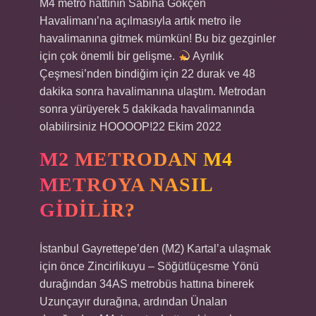
M4 metro hattının Sabiha Gökçen
Havalimanı’na açılmasıyla artık metro ile
havalimanına gitmek mümkün! Bu biz gezginler
için çok önemli bir gelişme.
Ayrılık
Çeşmesi’nden bindiğim için 22 durak ve 48
dakika sonra havalimanına ulaştım. Metrodan
sonra yürüyerek 5 dakikada havalimanında
olabilirsiniz HOOOOP!22 Ekim 2022
M2 METRODAN M4
METROYA NASIL
GIDILIR?
İstanbul Gayrettepe’den (M2) Kartal’a ulaşmak
için önce Zincirlikuyu – Söğütlüçesme Yönü
durağından 34AS metrobüs hattına binerek
Uzunçayır durağına, ardından Ünalan