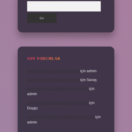
Arama
SON YORUMLAR
Kumun Ve Zuhûr Teorisi Kime Ait
için
admin
Kumun Ve Zuhûr Teorisi Kime Ait
için
Savaş
Ana Fikir Ve Ana Düşünce Aynı Şey Mi
için
admin
Ana Fikir Ve Ana Düşünce Aynı Şey Mi
için
Duygu
1513 Tarihli Ilk Dünya Haritasını Kim Çizdi
için
admin