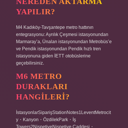
NEREDEN AKTARMA
YAPILIR?
M4 Kadıköy-Tavşantepe metro hattının
entegrasyonu: Ayrılık Çeşmesi istasyonundan
Marmaray’a, Ünalan istasyonundan Metrobüs’e
ve Pendik istasyonundan Pendik hızlı tren
istasyonuna giden İETT otobüslerine
geçebilirsiniz.
M6 METRO
DURAKLARI
HANGILERI?
İstasyonlarSiparişStationNotes1LeventMetrocit
y・Kanyon・ÖzdilekPark・İş
Towers2NispetiyeNispetiye Caddesi・