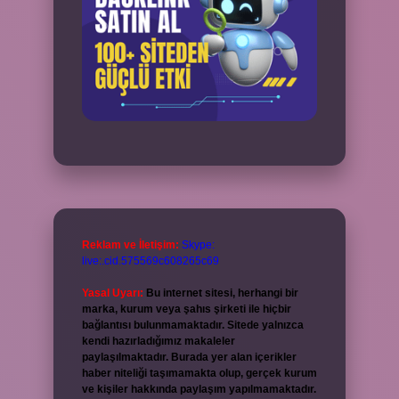
Reklam ve İletişim:
Skype:
live:.cid.575569c608265c69
Yasal Uyarı:
Bu internet sitesi, herhangi bir
marka, kurum veya şahıs şirketi ile hiçbir
bağlantısı bulunmamaktadır. Sitede yalnızca
kendi hazırladığımız makaleler
paylaşılmaktadır. Burada yer alan içerikler
haber niteliği taşımamakta olup, gerçek kurum
ve kişiler hakkında paylaşım yapılmamaktadır.