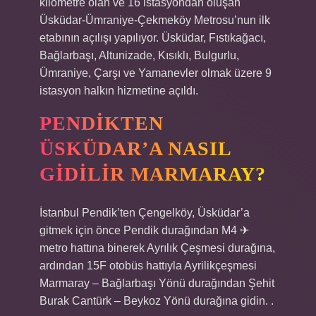
kilometre olan ve 16 istasyondan oluşan
Üsküdar-Ümraniye-Çekmeköy Metrosu’nun ilk
etabının açılışı yapılıyor. Üsküdar, Fıstıkağacı,
Bağlarbaşı, Altunizade, Kısıklı, Bulgurlu,
Ümraniye, Çarşı ve Yamanevler olmak üzere 9
istasyon halkın hizmetine açıldı.
PENDIKTEN
ÜSKÜDAR’A NASIL
GIDILIR MARMARAY?
İstanbul Pendik’ten Çengelköy, Üsküdar’a
gitmek için önce Pendik durağından M4 ✈
metro hattına binerek Ayrılık Çeşmesi durağına,
ardından 15F otobüs hattıyla Ayrilikçeşmesi
Marmaray – Bağlarbaşı Yönü durağından Şehit
Burak Cantürk – Beykoz Yönü durağına gidin. .