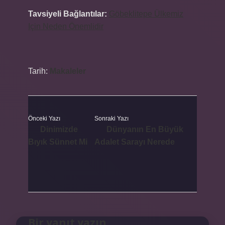
Tavsiyeli Bağlantılar:
Göbeklitepe Ülkemiz
Için Neden Önemlidir
Tarih:
Makaleler
Önceki Yazı
Sonraki Yazı
Dinimizde
Dünyanın En Büyük
Bıyık Sünnet Mi
Adalet Sarayı Nerede
Bir yanıt yazın