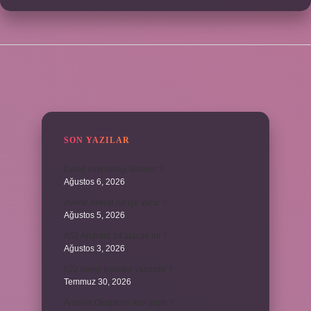
SIDEBAR
SON YAZILAR
David ismi hangi ülkenin ?
Ağustos 6, 2026
Avene Akerat ne işe yarar ?
Ağustos 5, 2026
A52 Android 14 alacak mı ?
Ağustos 3, 2026
622 hangi hesaba yansıtılır ?
Temmuz 30, 2026
Antalya Otogarı’nı kim yaptı ?