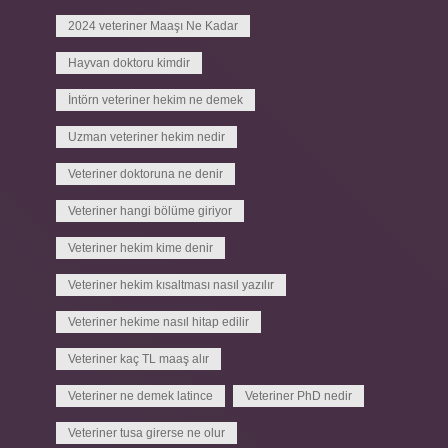
2024 veteriner Maaşı Ne Kadar
Hayvan doktoru kimdir
İntörn veteriner hekim ne demek
Uzman veteriner hekim nedir
Veteriner doktoruna ne denir
Veteriner hangi bölüme giriyor
Veteriner hekim kime denir
Veteriner hekim kısaltması nasıl yazılır
Veteriner hekime nasıl hitap edilir
Veteriner kaç TL maaş alır
Veteriner ne demek latince
Veteriner PhD nedir
Veteriner tusa girerse ne olur