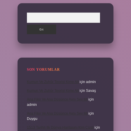
Arama
SON YORUMLAR
Kumun Ve Zuhûr Teorisi Kime Ait
için
admin
Kumun Ve Zuhûr Teorisi Kime Ait
için
Savaş
Ana Fikir Ve Ana Düşünce Aynı Şey Mi
için
admin
Ana Fikir Ve Ana Düşünce Aynı Şey Mi
için
Duygu
1513 Tarihli Ilk Dünya Haritasını Kim Çizdi
için