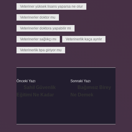
Veteriner yüksek lisans yaparsa ne olur
Veterinerler doktor mu
Veterinerler doktora yapabilir mi
Veterinerler sağlıkçı mı
Veterinerlik kaça ayrılır
Veterinerlik tıpa giriyor mu
Önceki Yazı
Sonraki Yazı
Sahil Güvenlik
Bağımsız Birey
Eğitimi Ne Kadar
Ne Demek