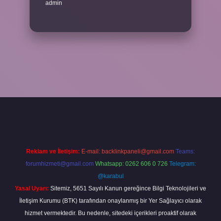
admin
riş
Reklam ve İletişim:
E-mail:
backlinkpaneli@gmail.com
Teams:
forumhizmeti@gmail.com
Whatsapp: 0262 606 0 726
Telegram:
@karabul
Yasal Uyarı:
Sitemiz, 5651 Sayılı Kanun gereğince Bilgi Teknolojileri ve
İletişim Kurumu (BTK) tarafından onaylanmış bir Yer Sağlayıcı olarak
hizmet vermektedir. Bu nedenle, sitedeki içerikleri proaktif olarak