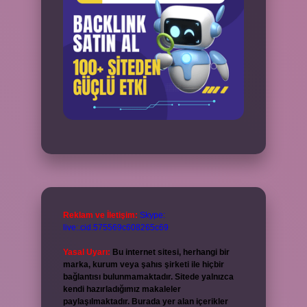
Reklam ve İletişim:
Skype:
live:.cid.575569c608265c69
Yasal Uyarı:
Bu internet sitesi, herhangi bir
marka, kurum veya şahıs şirketi ile hiçbir
bağlantısı bulunmamaktadır. Sitede yalnızca
kendi hazırladığımız makaleler
paylaşılmaktadır. Burada yer alan içerikler