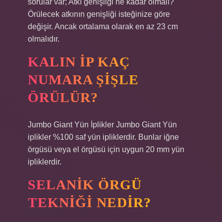
sorular var; Atkı genişliği ne kadar olmalı?
Örülecek atkının genişliği isteğinize göre
değişir. Ancak ortalama olarak en az 23 cm
olmalıdır.
KALIN IP KAÇ
NUMARA ŞIŞLE
ÖRÜLÜR?
Jumbo Giant Yün İplikler Jumbo Giant Yün
iplikler %100 saf yün ipliklerdir. Bunlar iğne
örgüsü veya el örgüsü için uygun 20 mm yün
ipliklerdir.
SELANIK ÖRGÜ
TEKNIĞI NEDIR?