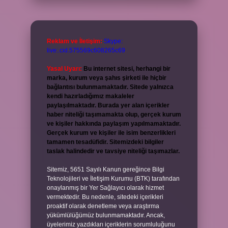
Reklam ve İletişim:
Skype:
live:.cid.575569c608265c69
Yasal Uyarı:
Bu internet sitesi, herhangi bir
marka, kurum veya şahıs şirketi ile hiçbir
bağlantısı bulunmamaktadır. Sitede yalnızca
kendi hazırladığımız makaleler
paylaşılmaktadır. Burada yer alan içerikler
haber niteliği taşımamakta olup, gerçek kurum
ve kişiler hakkında paylaşım yapılmamaktadır.
Gerçek kurum ve kişiler ile isim benzerlikleri
tamamen tesadüfidir. Sitemizdeki bilgiler
taslak halindedir ve tavsiye niteliği taşımazlar.
Sitemiz, 5651 Sayılı Kanun gereğince Bilgi
Teknolojileri ve İletişim Kurumu (BTK) tarafından
onaylanmış bir Yer Sağlayıcı olarak hizmet
vermektedir. Bu nedenle, sitedeki içerikleri
proaktif olarak denetleme veya araştırma
yükümlülüğümüz bulunmamaktadır. Ancak,
üyelerimiz yazdıkları içeriklerin sorumluluğunu