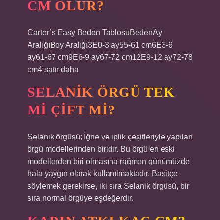
CM OLUR?
Carter’s Easy Beden TablosuBedenAy
AralığıBoy Aralığı3E0-3 ay55-61 cm6E3-6
ay61-67 cm9E6-9 ay67-72 cm12E9-12 ay72-78
cm4 satır daha
SELANIK ÖRGÜ TEK
MI ÇIFT MI?
Selanik örgüsü; İğne ve iplik çeşitleriyle yapılan
örgü modellerinden biridir. Bu örgü en eski
modellerden biri olmasına rağmen günümüzde
hala yaygın olarak kullanılmaktadır. Basitçe
söylemek gerekirse, iki sıra Selanik örgüsü, bir
sıra normal örgüye eşdeğerdir.