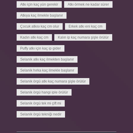
Atkı için kaç yün gerekir
Atkı örmek ne kadar sürer
Atkıya kaç ilmekle başlanır
Çocuk atkısı kaç cm olur
Erkek atkı eni kaç cm
Kadın atkı kaç cm
Kalın ip kaç numara şişle örülür
Puffy atkı için kaç ip gider
Selanik atkı kaç ilmekten başlanır
Selanik hırka kaç ilmekle başlanır
Selanik örgü atkı kaç numara şişle örülür
Selanik örgü hangi iple örülür
Selanik örgü tek mi çift mi
Selanik örgü tekniği nedir