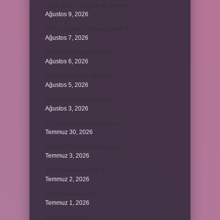
Varlık Eski Türkçede ne demek ?
Ağustos 9, 2026
KYK yurt ücreti aylık ne kadar ?
Ağustos 7, 2026
David ismi hangi ülkenin ?
Ağustos 6, 2026
Avene Akerat ne işe yarar ?
Ağustos 5, 2026
A52 Android 14 alacak mı ?
Ağustos 3, 2026
622 hangi hesaba yansıtılır ?
Temmuz 30, 2026
Antalya Otogarı’nı kim yaptı ?
Temmuz 3, 2026
Yeşil elmanın adı ne ?
Temmuz 2, 2026
ancak bağlaç mıdır ?
Temmuz 1, 2026
Alüminyum nasıl ?