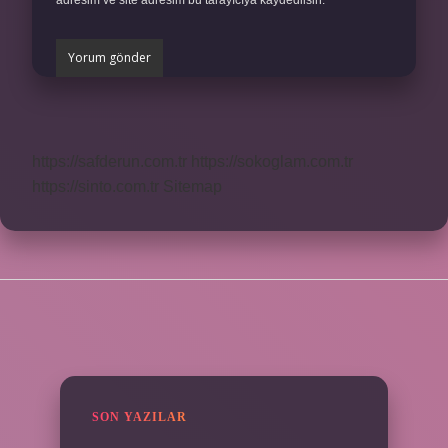
adresim ve site adresim bu tarayıcıya kaydedilsin.
https://safderun.com.tr
https://sokoglam.com.tr
https://sinto.com.tr
Sitemap
SIDEBAR
SON YAZILAR