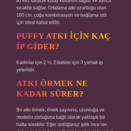
iki kez sararak kolay kullanım sağlar ve ayrıca
sıcaklık sağlar. Ortalama atkı uzunluğu olan
180 cm, çoğu kombinasyon ve bağlama stili
için ideal kabul edilir.
PUFFY ATKI IÇIN KAÇ
IP GIDER?
Kadınlar için 2 ½. Erkekler için 3 yumak ip
yeterlidir.
ATKI ÖRMEK NE
KADAR SÜRER?
Bir atkı örmek, ilmek sayısına, uzunluğa ve
modelin zorluğuna bağlı olarak yaklaşık bir
hafta sürebilir. Eğer ördüğünüz iplik ince ise,