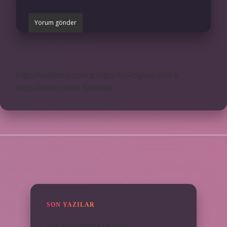
https://safderun.com.tr
https://sokoglam.com.tr
https://sinto.com.tr
Sitemap
SIDEBAR
SON YAZILAR
KYK yurt ücreti aylık ne kadar ?