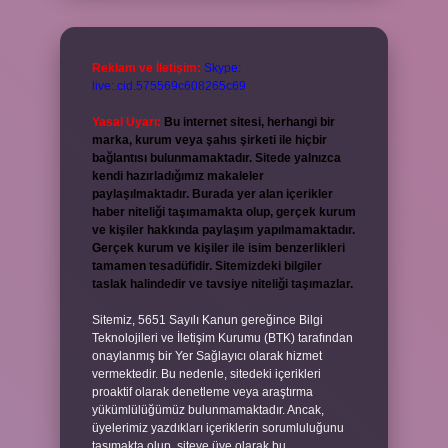
Reklam ve İletişim:
Skype:
live:.cid.575569c608265c69
Yasal Uyarı:
Bu internet sitesi, herhangi bir
marka, kurum veya şahıs şirketi ile hiçbir
bağlantısı bulunmamaktadır. Sitede yalnızca
kendi hazırladığımız makaleler
paylaşılmaktadır. Burada yer alan içerikler
haber niteliği taşımamakta olup, gerçek kurum
ve kişiler hakkında paylaşım yapılmamaktadır.
Gerçek kurum ve kişiler ile isim benzerlikleri
tamamen tesadüfidir. Sitemizdeki bilgiler
taslak halindedir ve tavsiye niteliği taşımazlar.
Sitemiz, 5651 Sayılı Kanun gereğince Bilgi
Teknolojileri ve İletişim Kurumu (BTK) tarafından
onaylanmış bir Yer Sağlayıcı olarak hizmet
vermektedir. Bu nedenle, sitedeki içerikleri
proaktif olarak denetleme veya araştırma
yükümlülüğümüz bulunmamaktadır. Ancak,
üyelerimiz yazdıkları içeriklerin sorumluluğunu
taşımakta olup, siteye üye olarak bu