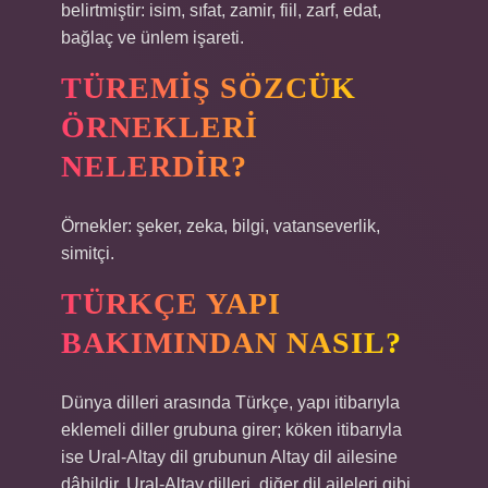
belirtmiştir: isim, sıfat, zamir, fiil, zarf, edat,
bağlaç ve ünlem işareti.
TÜREMIŞ SÖZCÜK
ÖRNEKLERI
NELERDIR?
Örnekler: şeker, zeka, bilgi, vatanseverlik,
simitçi.
TÜRKÇE YAPI
BAKIMINDAN NASIL?
Dünya dilleri arasında Türkçe, yapı itibarıyla
eklemeli diller grubuna girer; köken itibarıyla
ise Ural-Altay dil grubunun Altay dil ailesine
dâhildir. Ural-Altay dilleri, diğer dil aileleri gibi