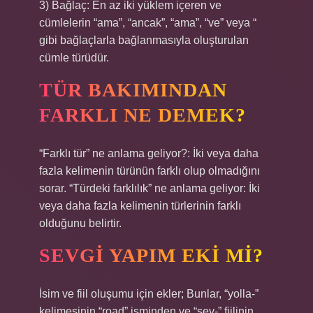
3) Bağlaç: En az iki yüklem içeren ve
cümlelerin “ama”, “ancak”, “ama”, “ve” veya “
gibi bağlaçlarla bağlanmasıyla oluşturulan
cümle türüdür.
TÜR BAKIMINDAN
FARKLI NE DEMEK?
“Farklı tür” ne anlama geliyor?: İki veya daha
fazla kelimenin türünün farklı olup olmadığını
sorar. “Türdeki farklılık” ne anlama geliyor: İki
veya daha fazla kelimenin türlerinin farklı
olduğunu belirtir.
SEVGI YAPIM EKI MI?
İsim ve fiil oluşumu için ekler; Bunlar, “yolla-”
kelimesinin “road” isminden ve “sev-” fiilinin