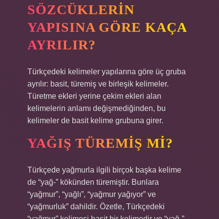
SÖZCÜKLERIN
YAPISINA GÖRE KAÇA
AYRILIR?
Türkçedeki kelimeler yapılarına göre üç gruba
ayrılır: basit, türemiş ve birleşik kelimeler.
Türetme ekleri yerine çekim ekleri alan
kelimelerin anlamı değişmediğinden, bu
kelimeler de basit kelime grubuna girer.
YAĞIŞ TÜREMIŞ MI?
Türkçede yağmurla ilgili birçok başka kelime
de “yağ-” kökünden türemiştir. Bunlara
“yağmur”, “yağlı”, “yağmur yağıyor” ve
“yağmurluk” dahildir. Özetle, Türkçedeki
“yağmur” kelimesi basit bir kelimedir ve “yağ-”