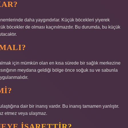
KAR?
nemlerinde daha yaygındırlar. Küçük böcekleri yiyerek
üçük böcekler de olması kaçınılmazdır. Bu durumda, bu küçük
tacaktır.
PMALI?
m almak için mümkün olan en kısa sürede bir sağlık merkezine
k ısırığının meydana geldiği bölge önce soğuk su ve sabunla
uygulanmalıdır.
MI?
aştığına dair bir inanış vardır. Bu inanış tamamen yanlıştır.
fuz etmez veya ulaşmaz.
EYE IŞARETTIR?