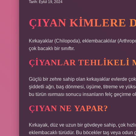
Tarih: Eylül 19, 2024
ÇIYAN KIMLERE 
Kırkayaklar (Chilopoda), eklembacaklılar (Arthropo
çok bacaklı bir sınıftır.
ÇIYANLAR TEHLIKELI 
Güçlü bir zehre sahip olan kırkayaklar evlerde çok
şiddetli ağrı, baş dönmesi, üşüme, titreme ve yükse
bu türün ısırması sonucu insanların felç geçirme ola
ÇIYAN NE YAPAR?
Kırkayak, düz ve uzun bir gövdeye sahip, çok hızlı
eklembacaklı türüdür. Bu böcekler taş veya odun g