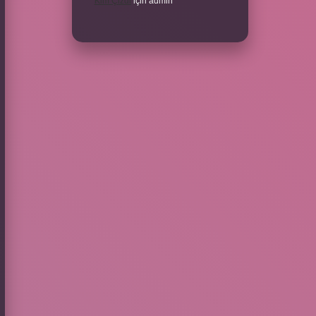
Kim Çizdi
için
admin