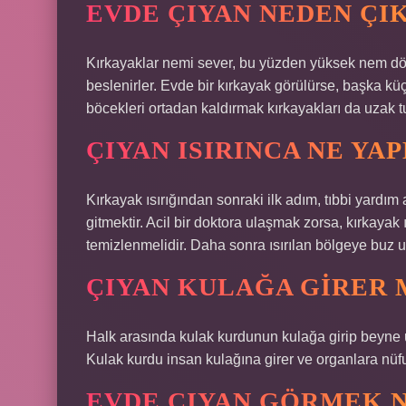
EVDE ÇIYAN NEDEN ÇI
Kırkayaklar nemi sever, bu yüzden yüksek nem dö
beslenirler. Evde bir kırkayak görülürse, başka k
böcekleri ortadan kaldırmak kırkayakları da uzak tu
ÇIYAN ISIRINCA NE YA
Kırkayak ısırığından sonraki ilk adım, tıbbi yardı
gitmektir. Acil bir doktora ulaşmak zorsa, kırkaya
temizlenmelidir. Daha sonra ısırılan bölgeye buz 
ÇIYAN KULAĞA GIRER 
Halk arasında kulak kurdunun kulağa girip beyne ul
Kulak kurdu insan kulağına girer ve organlara nü
EVDE ÇIYAN GÖRMEK N