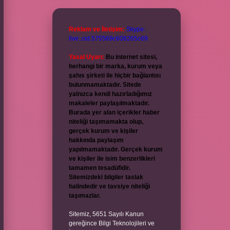
Reklam ve İletişim:
Skype:
live:.cid.575569c608265c69
Yasal Uyarı:
Bu internet sitesi,
herhangi bir marka, kurum veya
şahıs şirketi ile hiçbir bağlantısı
bulunmamaktadır. Sitede
yalnızca kendi hazırladığımız
makaleler paylaşılmaktadır.
Burada yer alan içerikler haber
niteliği taşımamakta olup,
gerçek kurum ve kişiler
hakkında paylaşım
yapılmamaktadır. Gerçek kurum
ve kişiler ile isim benzerlikleri
tamamen tesadüfidir.
Sitemizdeki bilgiler taslak
halindedir ve tavsiye niteliği
taşımazlar.
Sitemiz, 5651 Sayılı Kanun
gereğince Bilgi Teknolojileri ve