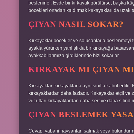
beslenirler. Evde bir kırkayak görülürse, başka k
böcekleri ortadan kaldırmak kırkayakları da uzak tu
ÇIYAN NASIL SOKAR?
Kırkayaklar böcekler ve solucanlarla beslenmeyi t
ayakla yürürken yanlışlıkla bir kırkayağa basarsanı
ayakkabılarımıza girdiklerinde bizi sokarlar.
KIRKAYAK MI ÇIYAN MI
Kırkayaklar, kırkayaklarla aynı sınıfta kabul edilir
kırkayaklardan daha fazladır. Kırkayaklar etçil ve z
vücutları kırkayaklardan daha sert ve daha silindirik
ÇIYAN BESLEMEK YASA
Cevap; yabani hayvanları satmak veya bulundurma