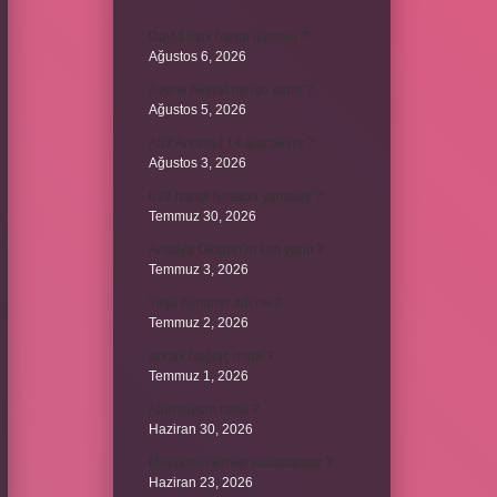
David ismi hangi ülkenin ?
Ağustos 6, 2026
Avene Akerat ne işe yarar ?
Ağustos 5, 2026
A52 Android 14 alacak mı ?
Ağustos 3, 2026
622 hangi hesaba yansıtılır ?
Temmuz 30, 2026
Antalya Otogarı’nı kim yaptı ?
Temmuz 3, 2026
Yeşil elmanın adı ne ?
Temmuz 2, 2026
ancak bağlaç mıdır ?
Temmuz 1, 2026
Alüminyum nasıl ?
Haziran 30, 2026
Melatonin kimler kullanamaz ?
Haziran 23, 2026