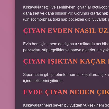
Kırkayaklar etçil ve zehirliyken, çıyanlar otçul/çöp
daha sert ve daha silindiriktir. Görünüş olarak ha
(Oniscomorpha), tıpkı hap böcekleri gibi yuvarlak şek
ÇIYAN EVDEN NASIL U
Evin hem içine hem de dışına az miktarda acı biber 
pervazları, süpürgelikler ve banyo giderlerinin yak
ÇIYAN IŞIKTAN KAÇAR 
Sipermetrin gibi piretrinler normal koşullarda ışık,
içinde etkilerini yitirirler.
EVDE ÇIYAN NEDEN ÇI
Kırkayaklar nemi sever, bu yüzden yüksek nem dö