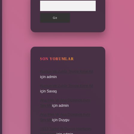
Arama
SON YORUMLAR
Kumun Ve Zuhûr Teorisi Kime Ait
için
admin
Kumun Ve Zuhûr Teorisi Kime Ait
için
Savaş
Ana Fikir Ve Ana Düşünce Aynı
Şey Mi
için
admin
Ana Fikir Ve Ana Düşünce Aynı
Şey Mi
için
Duygu
1513 Tarihli Ilk Dünya Haritasını