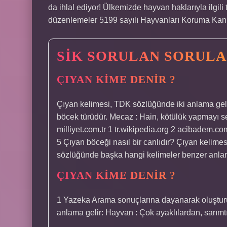
da ihlal ediyor! Ülkemizde hayvan haklarıyla ilgili
düzenlemeler 5199 sayılı Hayvanları Koruma Kanun
SIK SORULAN SORUL
ÇIYAN KIME DENIR ?
Çıyan kelimesi, TDK sözlüğünde iki anlama gelir:
böcek türüdür. Mecaz : Hain, kötülük yapmayı sev
milliyet.com.tr 1 tr.wikipedia.org 2 acibadem.co
5 Çıyan böceği nasıl bir canlıdır? Çıyan kelime
sözlüğünde başka hangi kelimeler benzer anlam
ÇIYAN KIME DENIR ?
1 Yazeka Arama sonuçlarına dayanarak oluşturul
anlama gelir: Hayvan : Çok ayaklılardan, sarımtır