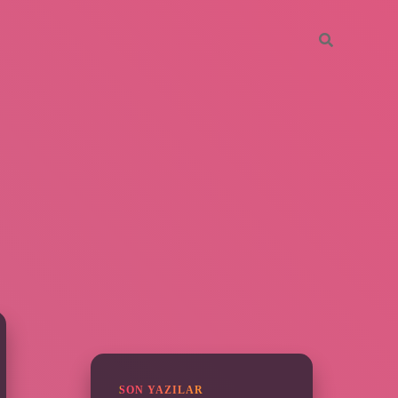
SIDEBAR
vdcasino giriş
SON YAZILAR