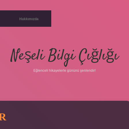
Hakkımızda
Neşeli Bilgi Çığlığı
Eğlenceli hikayelerle gününü şenlendir!
R