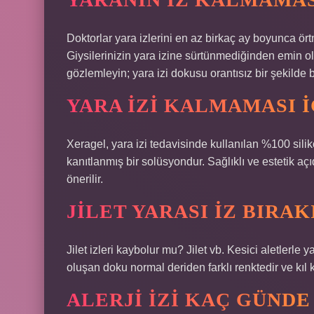
Doktorlar yara izlerini en az birkaç ay boyunca ö
Giysilerinizin yara izine sürtünmediğinden emin olu
gözlemleyin; yara izi dokusu orantısız bir şekilde 
YARA IZI KALMAMASI 
Xeragel, yara izi tedavisinde kullanılan %100 silik
kanıtlanmış bir solüsyondur. Sağlıklı ve estetik açı
önerilir.
JILET YARASI IZ BIRAK
Jilet izleri kaybolur mu? Jilet vb. Kesici aletlerle 
oluşan doku normal deriden farklı renktedir ve kıl k
ALERJI IZI KAÇ GÜNDE