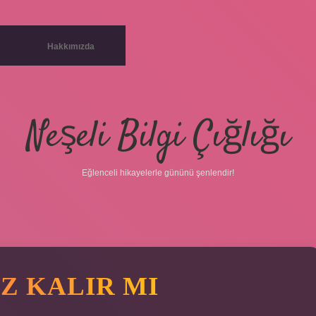
Hakkımızda
Neşeli Bilgi Çığlığı
Eğlenceli hikayelerle gününü şenlendir!
IZ KALIR MI