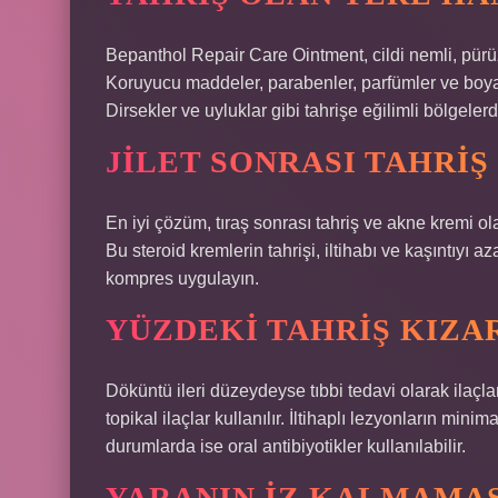
Bepanthol Repair Care Ointment, cildi nemli, pürü
Koruyucu maddeler, parabenler, parfümler ve boyala
Dirsekler ve uyluklar gibi tahrişe eğilimli bölgele
JILET SONRASI TAHRIŞ
En iyi çözüm, tıraş sonrası tahriş ve akne kremi ola
Bu steroid kremlerin tahrişi, iltihabı ve kaşıntıyı azal
kompres uygulayın.
YÜZDEKI TAHRIŞ KIZA
Döküntü ileri düzeydeyse tıbbi tedavi olarak ilaçlar
topikal ilaçlar kullanılır. İltihaplı lezyonların mi
durumlarda ise oral antibiyotikler kullanılabilir.
YARANIN IZ KALMAMAS