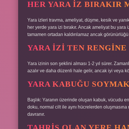
HER YARA IZ BIRAKIR 
Yara izleri travma, ameliyat, düşme, kesik ve yanık 
her yerde yara izi bırakır. Ancak ameliyat bu yara 
tamamen ortadan kaldırılamaz ancak görünürlüğü az
YARA IZI TEN RENGINE
Yara izinin son şeklini alması 1-2 yıl sürer. Zaman
azalır ve daha düzenli hale gelir, ancak iyi veya kötü
YARA KABUĞU SOYMAK 
Başlık: Yaranın üzerinde oluşan kabuk, vücudu enfe
doku, normal cilt ile aynı hücrelerden oluşmasına r
davranır.
TAHRIŞ OLAN YERE HA