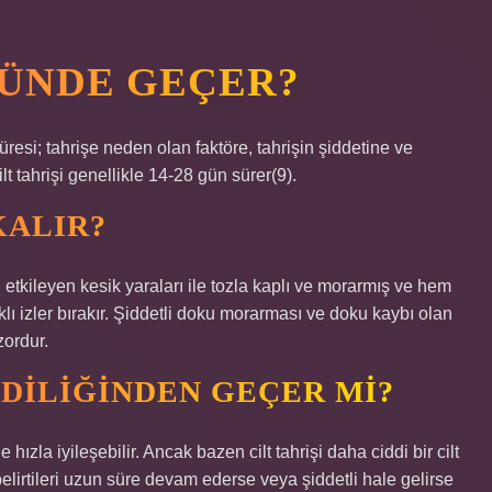
GÜNDE GEÇER?
süresi; tahrişe neden olan faktöre, tahrişin şiddetine ve
lt tahrişi genellikle 14-28 gün sürer(9).
KALIR?
tkileyen kesik yaraları ile tozla kaplı ve morarmış ve hem
klı izler bırakır. Şiddetli doku morarması ve doku kaybı olan
zordur.
NDILIĞINDEN GEÇER MI?
e hızla iyileşebilir. Ancak bazen cilt tahrişi daha ciddi bir cilt
ş belirtileri uzun süre devam ederse veya şiddetli hale gelirse