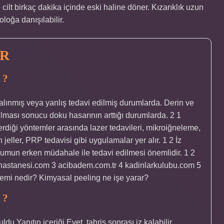
e cilt birkaç dakika içinde eski haline döner. Kızarıklık uzun
oğa danışılabilir.
AR
 ?
ç kalınmış veya yanlış tedavi edilmiş durumlarda. Derin ve
tılması sonucu doku hasarının arttığı durumlarda. 2 1
nerdiği yöntemler arasında lazer tedavileri, mikroiğneleme,
 jeller, PRP tedavisi gibi uygulamalar yer alır. 1 2 İz
umun erken müdahale ile tedavi edilmesi önemlidir. 1 2
mhastanesi.com 3 acibadem.com.tr 4 kadinlarkulubu.com 5
temi nedir? Kimyasal peeling ne işe yarar?
 ?
 Yanıtın içeriği Evet, tahriş sonrası iz kalabilir .