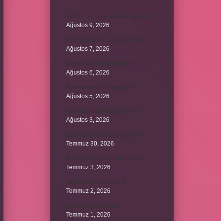
Varlık Eski Türkçede ne demek ?
Ağustos 9, 2026
KYK yurt ücreti aylık ne kadar ?
Ağustos 7, 2026
David ismi hangi ülkenin ?
Ağustos 6, 2026
Avene Akerat ne işe yarar ?
Ağustos 5, 2026
A52 Android 14 alacak mı ?
Ağustos 3, 2026
622 hangi hesaba yansıtılır ?
Temmuz 30, 2026
Antalya Otogarı’nı kim yaptı ?
Temmuz 3, 2026
Yeşil elmanın adı ne ?
Temmuz 2, 2026
ancak bağlaç mıdır ?
Temmuz 1, 2026