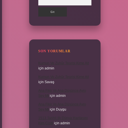
SON YORUMLAR
Kumun Ve Zuhûr Teorisi Kime Ait
için
admin
Kumun Ve Zuhûr Teorisi Kime Ait
için
Savaş
Ana Fikir Ve Ana Düşünce Aynı
Şey Mi
için
admin
Ana Fikir Ve Ana Düşünce Aynı
Şey Mi
için
Duygu
1513 Tarihli Ilk Dünya Haritasını
Kim Çizdi
için
admin