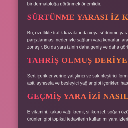
bir dermatoloğa görünmek önemlidir.
SÜRTÜNME YARASI IZ K
Bu, özellikle trafik kazalarında veya sürtünme yar
parçalanması nedeniyle sağlam yara kenarları ar
zorlaşır. Bu da yara izinin daha geniş ve daha gö
TAHRIŞ OLMUŞ DERIYE 
Sert içerikler yerine yatıştırıcı ve sakinleştirici for
asit, aynısefa ve besleyici yağlar gibi içerikler; h
GEÇMIŞ YARA IZI NASI
E vitamini, kakao yağı kremi, silikon jel, soğan özü
ürünleri gibi topikal tedavilerin kullanımı yara izl