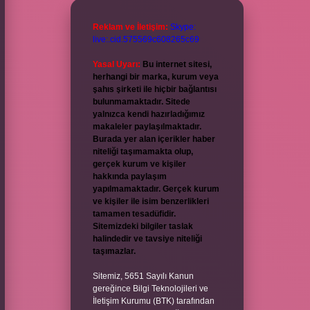
Reklam ve İletişim:
Skype:
live:.cid.575569c608265c69
Yasal Uyarı:
Bu internet sitesi,
herhangi bir marka, kurum veya
şahıs şirketi ile hiçbir bağlantısı
bulunmamaktadır. Sitede
yalnızca kendi hazırladığımız
makaleler paylaşılmaktadır.
Burada yer alan içerikler haber
niteliği taşımamakta olup,
gerçek kurum ve kişiler
hakkında paylaşım
yapılmamaktadır. Gerçek kurum
ve kişiler ile isim benzerlikleri
tamamen tesadüfidir.
Sitemizdeki bilgiler taslak
halindedir ve tavsiye niteliği
taşımazlar.
Sitemiz, 5651 Sayılı Kanun
gereğince Bilgi Teknolojileri ve
İletişim Kurumu (BTK) tarafından