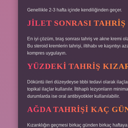
Genellikle 2-3 hafta içinde kendiliğinden geçer.
JILET SONRASI TAHRIŞ
En iyi çözüm, tıraş sonrası tahriş ve akne kremi ola
Bu steroid kremlerin tahrişi, iltihabı ve kaşıntıyı azal
kompres uygulayın.
YÜZDEKI TAHRIŞ KIZA
Döküntü ileri düzeydeyse tıbbi tedavi olarak ilaçlar
topikal ilaçlar kullanılır. İltihaplı lezyonların mi
durumlarda ise oral antibiyotikler kullanılabilir.
AĞDA TAHRIŞI KAÇ GÜ
Kızarıklığın geçmesi birkaç günden birkaç haftay