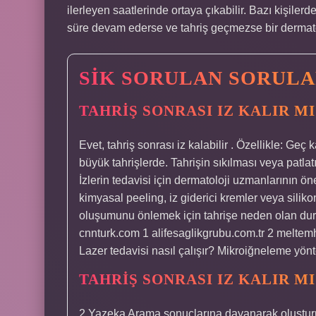
ilerleyen saatlerinde ortaya çıkabilir. Bazı kişilerd
süre devam ederse ve tahriş geçmezse bir dermatol
SIK SORULAN SORUL
TAHRIŞ SONRASI IZ KALIR MI
Evet, tahriş sonrası iz kalabilir . Özellikle: Ge
büyük tahrişlerde. Tahrişin sıkılması veya patla
İzlerin tedavisi için dermatoloji uzmanlarının ö
kimyasal peeling, iz giderici kremler veya silikon
oluşumunu önlemek için tahrişe neden olan dur
cnnturk.com 1 alifesaglikgrubu.com.tr 2 melte
Lazer tedavisi nasıl çalışır? Mikroiğneleme yön
TAHRIŞ SONRASI IZ KALIR MI
2 Yazeka Arama sonuçlarına dayanarak oluşturuldu