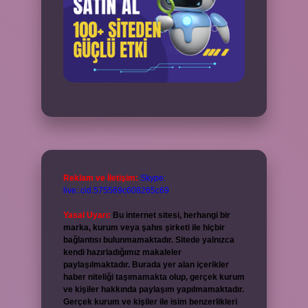
Reklam ve İletişim:
Skype:
live:.cid.575569c608265c69
Yasal Uyarı:
Bu internet sitesi, herhangi bir
marka, kurum veya şahıs şirketi ile hiçbir
bağlantısı bulunmamaktadır. Sitede yalnızca
kendi hazırladığımız makaleler
paylaşılmaktadır. Burada yer alan içerikler
haber niteliği taşımamakta olup, gerçek kurum
ve kişiler hakkında paylaşım yapılmamaktadır.
Gerçek kurum ve kişiler ile isim benzerlikleri