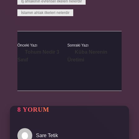
İş ahlakının evrensel ilkeleri nelerdir
İslamın ahlak ilkeleri nelerdir
Önceki Yazı
Sonraki Yazı
Tohum Nedir 3
Küba Nerenin
Sınıf
Üretimi
8 YORUM
Sare Tetik