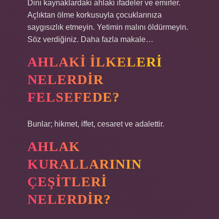
Dini kaynaklardaki ahlaki ifadeler ve emirler.
Açlıktan ölme korkusuyla çocuklarınıza
saygısızlık etmeyin. Yetimin malını öldürmeyin.
Söz verdiğiniz. Daha fazla makale…
AHLAKI ILKELERI
NELERDIR
FELSEFEDE?
Bunlar; hikmet, iffet, cesaret ve adalettir.
AHLAK
KURALLARININ
ÇEŞITLERI
NELERDIR?