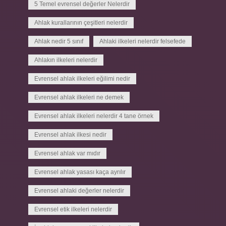
5 Temel evrensel değerler Nelerdir
Ahlak kurallarının çeşitleri nelerdir
Ahlak nedir 5 sınıf
Ahlaki ilkeleri nelerdir felsefede
Ahlakın ilkeleri nelerdir
Evrensel ahlak ilkeleri eğilimi nedir
Evrensel ahlak ilkeleri ne demek
Evrensel ahlak ilkeleri nelerdir 4 tane örnek
Evrensel ahlak ilkesi nedir
Evrensel ahlak var mıdır
Evrensel ahlak yasası kaça ayrılır
Evrensel ahlaki değerler nelerdir
Evrensel etik ilkeleri nelerdir