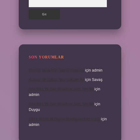
SON YORUMLAR
Kumun Ve Zuhûr Teorisi Kime Ait
için
admin
Kumun Ve Zuhûr Teorisi Kime Ait
için
Savaş
Ana Fikir Ve Ana Düşünce Aynı Şey Mi
için
admin
Ana Fikir Ve Ana Düşünce Aynı Şey Mi
için
Duygu
1513 Tarihli Ilk Dünya Haritasını Kim Çizdi
için
admin