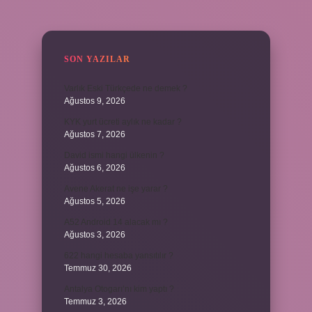
SIDEBAR
SON YAZILAR
Varlık Eski Türkçede ne demek ?
Ağustos 9, 2026
KYK yurt ücreti aylık ne kadar ?
Ağustos 7, 2026
David ismi hangi ülkenin ?
Ağustos 6, 2026
Avene Akerat ne işe yarar ?
Ağustos 5, 2026
A52 Android 14 alacak mı ?
Ağustos 3, 2026
622 hangi hesaba yansıtılır ?
Temmuz 30, 2026
Antalya Otogarı’nı kim yaptı ?
Temmuz 3, 2026