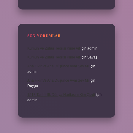
SON YORUMLAR
Kumun Ve Zuhûr Teorisi Kime Ait
için
admin
Kumun Ve Zuhûr Teorisi Kime Ait
için
Savaş
Ana Fikir Ve Ana Düşünce Aynı Şey Mi
için
admin
Ana Fikir Ve Ana Düşünce Aynı Şey Mi
için
Duygu
1513 Tarihli Ilk Dünya Haritasını Kim Çizdi
için
admin