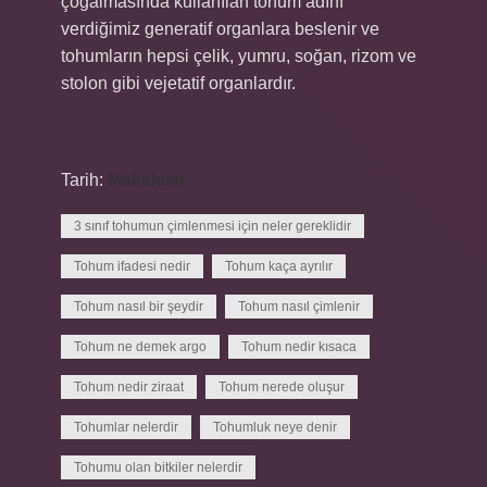
çoğalmasında kullanılan tohum adını
verdiğimiz generatif organlara beslenir ve
tohumların hepsi çelik, yumru, soğan, rizom ve
stolon gibi vejetatif organlardır.
Tarih:
Makaleler
3 sınıf tohumun çimlenmesi için neler gereklidir
Tohum ifadesi nedir
Tohum kaça ayrılır
Tohum nasıl bir şeydir
Tohum nasıl çimlenir
Tohum ne demek argo
Tohum nedir kısaca
Tohum nedir ziraat
Tohum nerede oluşur
Tohumlar nelerdir
Tohumluk neye denir
Tohumu olan bitkiler nelerdir