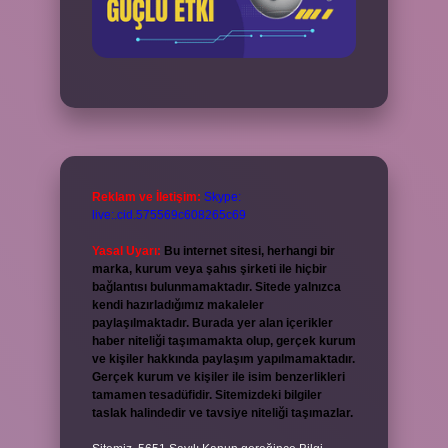
Reklam ve İletişim:
Skype:
live:.cid.575569c608265c69
Yasal Uyarı:
Bu internet sitesi, herhangi bir
marka, kurum veya şahıs şirketi ile hiçbir
bağlantısı bulunmamaktadır. Sitede yalnızca
kendi hazırladığımız makaleler
paylaşılmaktadır. Burada yer alan içerikler
haber niteliği taşımamakta olup, gerçek kurum
ve kişiler hakkında paylaşım yapılmamaktadır.
Gerçek kurum ve kişiler ile isim benzerlikleri
tamamen tesadüfidir. Sitemizdeki bilgiler
taslak halindedir ve tavsiye niteliği taşımazlar.